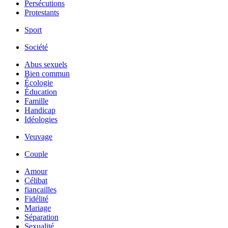
Persécutions
Protestants
Sport
Société
Abus sexuels
Bien commun
Écologie
Éducation
Famille
Handicap
Idéologies
Veuvage
Couple
Amour
Célibat
fiancailles
Fidélité
Mariage
Séparation
Sexualité