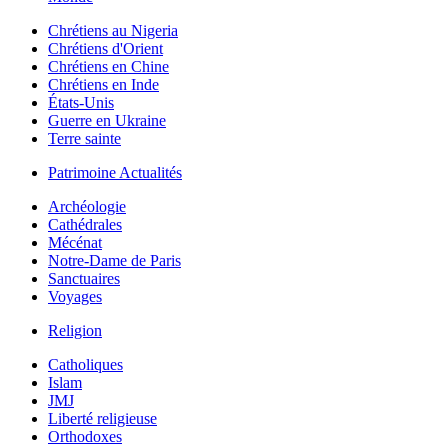
Chrétiens au Nigeria
Chrétiens d'Orient
Chrétiens en Chine
Chrétiens en Inde
États-Unis
Guerre en Ukraine
Terre sainte
Patrimoine Actualités
Archéologie
Cathédrales
Mécénat
Notre-Dame de Paris
Sanctuaires
Voyages
Religion
Catholiques
Islam
JMJ
Liberté religieuse
Orthodoxes