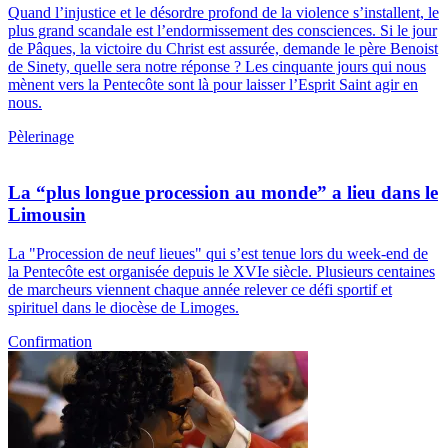
Quand l’injustice et le désordre profond de la violence s’installent, le
plus grand scandale est l’endormissement des consciences. Si le jour
de Pâques, la victoire du Christ est assurée, demande le père Benoist
de Sinety, quelle sera notre réponse ? Les cinquante jours qui nous
mènent vers la Pentecôte sont là pour laisser l’Esprit Saint agir en
nous.
Pèlerinage
La “plus longue procession au monde” a lieu dans le
Limousin
La "Procession de neuf lieues" qui s’est tenue lors du week-end de
la Pentecôte est organisée depuis le XVIe siècle. Plusieurs centaines
de marcheurs viennent chaque année relever ce défi sportif et
spirituel dans le diocèse de Limoges.
Confirmation