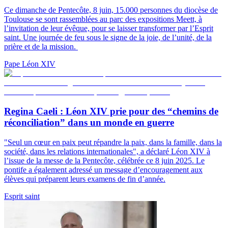
Ce dimanche de Pentecôte, 8 juin, 15.000 personnes du diocèse de
Toulouse se sont rassemblées au parc des expositions Meett, à
l’invitation de leur évêque, pour se laisser transformer par l’Esprit
saint. Une journée de feu sous le signe de la joie, de l’unité, de la
prière et de la mission.
Pape Léon XIV
Regina Caeli : Léon XIV prie pour des “chemins de
réconciliation” dans un monde en guerre
"Seul un cœur en paix peut répandre la paix, dans la famille, dans la
société, dans les relations internationales", a déclaré Léon XIV à
l’issue de la messe de la Pentecôte, célébrée ce 8 juin 2025. Le
pontife a également adressé un message d’encouragement aux
élèves qui préparent leurs examens de fin d’année.
Esprit saint