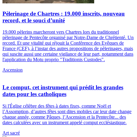
Pèlerinage de Chartres : 19.000 inscrits, nouveau
record, et le souci d’unité
19.000 pèlerins marcheront vers Chartres lors du traditionnel
pèlerinage de Pentecôte organisé par Notre-Dame de Chrétienté. Un
record. Et une vitalité qui réjouit la Conférence des Evêques de
France (CEF), à l’instar des autres propositions de pèlerinages, mais
qui suscite aussi une certaine vigilance de leur part, notamment dans
l'application du Motu proprio "Traditionis Custodes".
Ascension
Le comput, cet instrument qui prédit les grandes
dates pour les catholiques
Si l'Église célèbre des fêtes à dates fixes, comme Noël et
l’Assomption, d’autres fêtes sont dites mobiles car leur date change
chaque année, comme Pâques, l’Ascension et la Pentecôte... des
dates calculées avec un instrument appelé comput ecclésiastique.
Art sacré