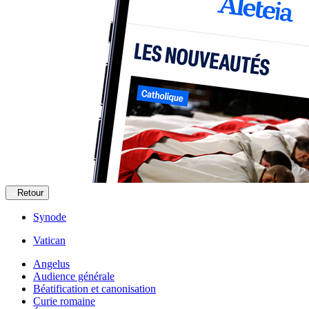
Retour
Synode
Vatican
Angelus
Audience générale
Béatification et canonisation
Curie romaine