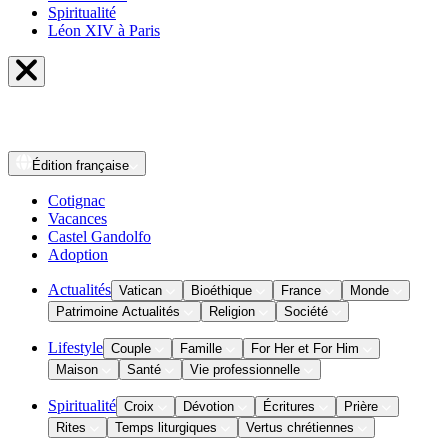
Spiritualité
Léon XIV à Paris
Édition
française
Cotignac
Vacances
Castel Gandolfo
Adoption
Actualités
Vatican
Bioéthique
France
Monde
Patrimoine Actualités
Religion
Société
Lifestyle
Couple
Famille
For Her et For Him
Maison
Santé
Vie professionnelle
Spiritualité
Croix
Dévotion
Écritures
Prière
Rites
Temps liturgiques
Vertus chrétiennes