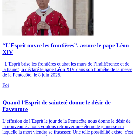
“L’Esprit ouvre les frontières”, assure le pape Léon
XIV
"L’Esprit brise les frontières et abat les murs de l’indifférence et de
la haine", a déclaré le pape Léon XIV dans son homélie de la messe
de la Pentecôte, le 8 juin 2025.
Foi
Quand l’Esprit de sainteté donne le désir de
l’aventure
L’effusion de l’Esprit le jour de la Pentecôte nous donne le désir de
la nouveauté : nous voulons retrouver une éternelle jeunesse sur
laquelle la mort viendra se fracasser. Une telle possibilité existe, c'est