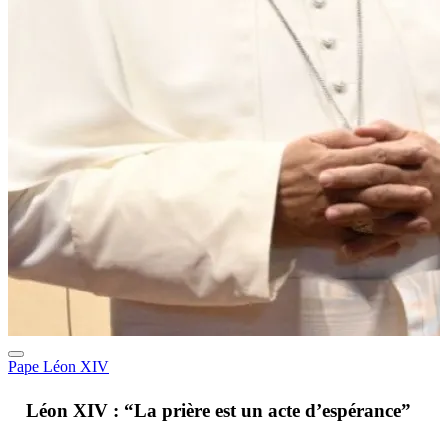
Pape Léon XIV
A
Léon XIV : “La prière est un acte d’espérance”
v