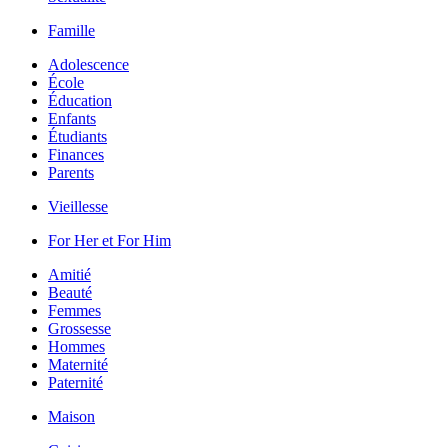
Famille
Adolescence
École
Éducation
Enfants
Étudiants
Finances
Parents
Vieillesse
For Her et For Him
Amitié
Beauté
Femmes
Grossesse
Hommes
Maternité
Paternité
Maison