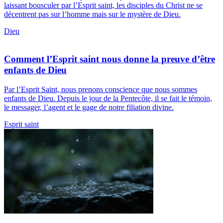
laissant bousculer par l’Esprit saint, les disciples du Christ ne se
décentrent pas sur l’homme mais sur le mystère de Dieu.
Dieu
Comment l’Esprit saint nous donne la preuve d’être
enfants de Dieu
Par l’Esprit Saint, nous prenons conscience que nous sommes
enfants de Dieu. Depuis le jour de la Pentecôte, il se fait le témoin,
le messager, l’agent et le gage de notre filiation divine.
Esprit saint