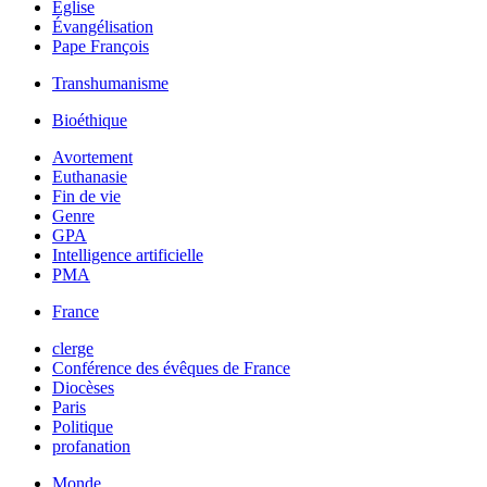
Église
Évangélisation
Pape François
Transhumanisme
Bioéthique
Avortement
Euthanasie
Fin de vie
Genre
GPA
Intelligence artificielle
PMA
France
clerge
Conférence des évêques de France
Diocèses
Paris
Politique
profanation
Monde