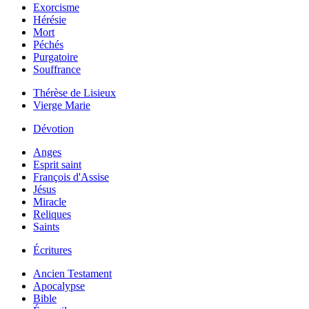
Exorcisme
Hérésie
Mort
Péchés
Purgatoire
Souffrance
Thérèse de Lisieux
Vierge Marie
Dévotion
Anges
Esprit saint
François d'Assise
Jésus
Miracle
Reliques
Saints
Écritures
Ancien Testament
Apocalypse
Bible