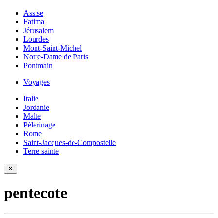
Assise
Fatima
Jérusalem
Lourdes
Mont-Saint-Michel
Notre-Dame de Paris
Pontmain
Voyages
Italie
Jordanie
Malte
Pèlerinage
Rome
Saint-Jacques-de-Compostelle
Terre sainte
✕
pentecote