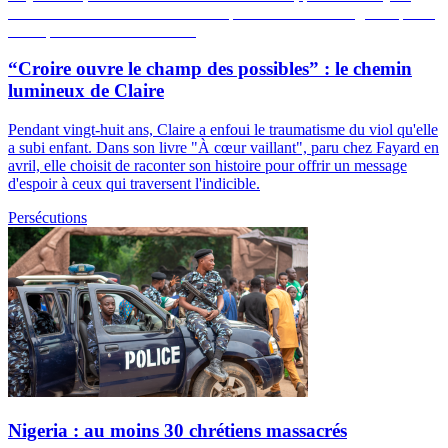
“Croire ouvre le champ des possibles” : le chemin
lumineux de Claire
Pendant vingt-huit ans, Claire a enfoui le traumatisme du viol qu'elle
a subi enfant. Dans son livre "À cœur vaillant", paru chez Fayard en
avril, elle choisit de raconter son histoire pour offrir un message
d'espoir à ceux qui traversent l'indicible.
Persécutions
Nigeria : au moins 30 chrétiens massacrés