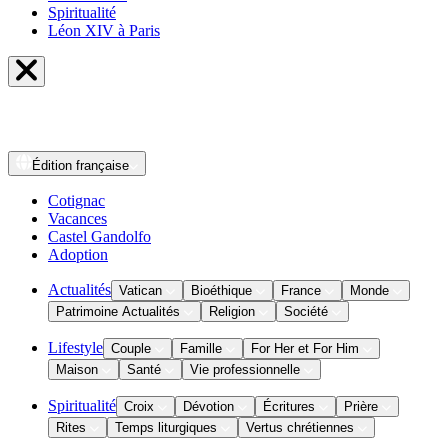
Spiritualité
Léon XIV à Paris
Édition
française
Cotignac
Vacances
Castel Gandolfo
Adoption
Actualités
Vatican
Bioéthique
France
Monde
Patrimoine Actualités
Religion
Société
Lifestyle
Couple
Famille
For Her et For Him
Maison
Santé
Vie professionnelle
Spiritualité
Croix
Dévotion
Écritures
Prière
Rites
Temps liturgiques
Vertus chrétiennes