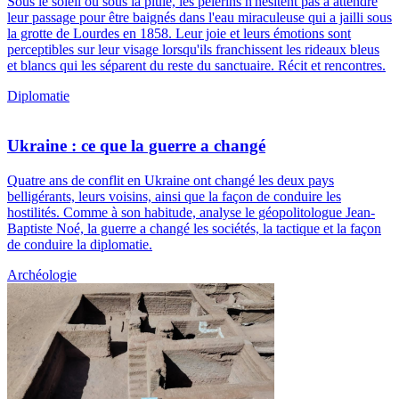
Sous le soleil ou sous la pluie, les pèlerins n'hésitent pas à attendre
leur passage pour être baignés dans l'eau miraculeuse qui a jailli sous
la grotte de Lourdes en 1858. Leur joie et leurs émotions sont
perceptibles sur leur visage lorsqu'ils franchissent les rideaux bleus
et blancs qui les séparent du reste du sanctuaire. Récit et rencontres.
Diplomatie
Ukraine : ce que la guerre a changé
Quatre ans de conflit en Ukraine ont changé les deux pays
belligérants, leurs voisins, ainsi que la façon de conduire les
hostilités. Comme à son habitude, analyse le géopolitologue Jean-
Baptiste Noé, la guerre a changé les sociétés, la tactique et la façon
de conduire la diplomatie.
Archéologie