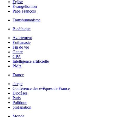
Église
Évangélisation
Pape François
Transhumanisme
Bioéthique
Avortement
Euthanasie
Fin de vie
Genre
GPA
Intelligence artificielle
PMA
France
clerge
Conférence des évêques de France
Diocèses
Paris
Politique
profanation
Monde