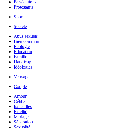
Persécutions
Protestants
Sport
Société
Abus sexuels
Bien commun
Écologie
Éducation
Famille
Handicap
Idéologies
Veuvage
Couple
Amour
Célibat
fiancailles
Fidélité
Mariage
Séparation
Sexualité