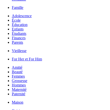
Famille
Adolescence
École
Éducation
Enfants
Étudiants
Finances
Parents
Vieillesse
For Her et For Him
Amitié
Beauté
Femmes
Grossesse
Hommes
Maternité
Paternité
Maison