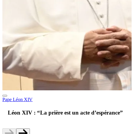
Pape Léon XIV
A
Léon XIV : “La prière est un acte d’espérance”
v