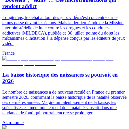
rendent addict
Longtemps, le débat autour des jeux vidéo s'est concentré sur le
temps passé devant les écrans. Mais la dernière étude de la Mission
interministérielle de lutte contre les drogues et les conduites
addictives (MILDECA), publiée ce 30 juillet, pointe du doigt les
mécanismes d'incitation à la dépense conçus par les éditeurs de jeux
vidéo.
France
La baisse historique des naissances se poursuit en
2026
Le nombre de naissances a de nouveau reculé en France au premier
semestre 2026, confirmant la baisse historique de la natalité observée
ces dernières années. Malgré un ralentissement de la baisse, les
spécialistes estiment que le recul de la natalité s'inscrit dans une
tendance de fond qui pourrait encore se prolonger.
Astronomie