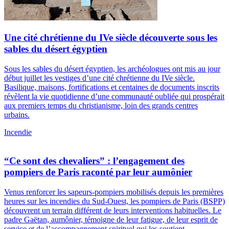
Une cité chrétienne du IVe siècle découverte sous les
sables du désert égyptien
Sous les sables du désert égyptien, les archéologues ont mis au jour
début juillet les vestiges d’une cité chrétienne du IVe siècle.
Basilique, maisons, fortifications et centaines de documents inscrits
révèlent la vie quotidienne d’une communauté oubliée qui prospérait
aux premiers temps du christianisme, loin des grands centres
urbains.
Incendie
“Ce sont des chevaliers” : l’engagement des
pompiers de Paris raconté par leur aumônier
Venus renforcer les sapeurs-pompiers mobilisés depuis les premières
heures sur les incendies du Sud-Ouest, les pompiers de Paris (BSPP)
découvrent un terrain différent de leurs interventions habituelles. Le
padre Gaëtan, aumônier, témoigne de leur fatigue, de leur esprit de
service et de l’accompagnement spirituel qui les soutient.