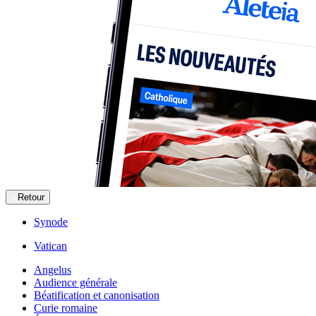
Retour
Synode
Vatican
Angelus
Audience générale
Béatification et canonisation
Curie romaine