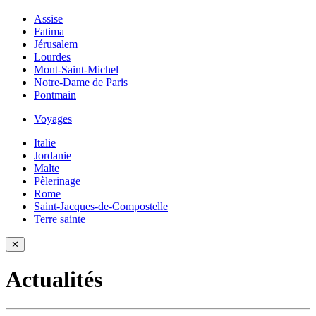
Assise
Fatima
Jérusalem
Lourdes
Mont-Saint-Michel
Notre-Dame de Paris
Pontmain
Voyages
Italie
Jordanie
Malte
Pèlerinage
Rome
Saint-Jacques-de-Compostelle
Terre sainte
✕
Actualités