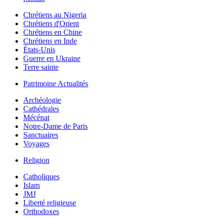
Chrétiens au Nigeria
Chrétiens d'Orient
Chrétiens en Chine
Chrétiens en Inde
États-Unis
Guerre en Ukraine
Terre sainte
Patrimoine Actualités
Archéologie
Cathédrales
Mécénat
Notre-Dame de Paris
Sanctuaires
Voyages
Religion
Catholiques
Islam
JMJ
Liberté religieuse
Orthodoxes