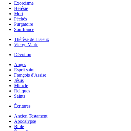
Exorcisme
Hérésie
Mort
Péchés
Purgatoire
Souffrance
Thérèse de Lisieux
Vierge Marie
Dévotion
Anges
Esprit saint
François d'Assise
Jésus
Miracle
Reliques
Saints
Écritures
Ancien Testament
Apocalypse
Bible