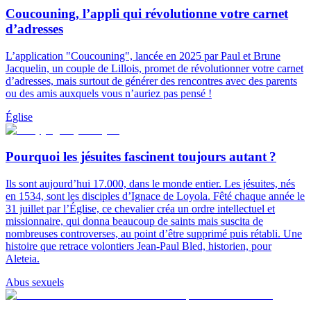
Coucouning, l’appli qui révolutionne votre carnet
d’adresses
L’application "Coucouning", lancée en 2025 par Paul et Brune
Jacquelin, un couple de Lillois, promet de révolutionner votre carnet
d’adresses, mais surtout de générer des rencontres avec des parents
ou des amis auxquels vous n’auriez pas pensé !
Église
Pourquoi les jésuites fascinent toujours autant ?
Ils sont aujourd’hui 17.000, dans le monde entier. Les jésuites, nés
en 1534, sont les disciples d’Ignace de Loyola. Fêté chaque année le
31 juillet par l’Église, ce chevalier créa un ordre intellectuel et
missionnaire, qui donna beaucoup de saints mais suscita de
nombreuses controverses, au point d’être supprimé puis rétabli. Une
histoire que retrace volontiers Jean-Paul Bled, historien, pour
Aleteia.
Abus sexuels