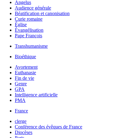
Angelus
Audience générale
Béatification et canonisation
Curie romaine
Église
Évangélisation
Pape François
Transhumanisme
Bioéthique
Avortement
Euthanasie
Fin de vie
Genre
GPA
Intelligence artificielle
PMA
France
clerge
Conférence des évêques de France
Diocèses
Paris