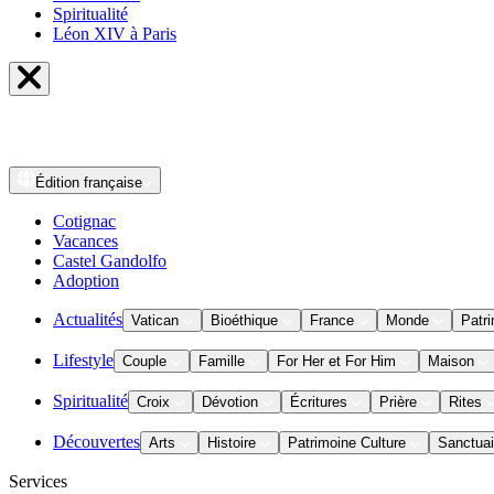
Spiritualité
Léon XIV à Paris
Édition
française
Cotignac
Vacances
Castel Gandolfo
Adoption
Actualités
Vatican
Bioéthique
France
Monde
Patri
Lifestyle
Couple
Famille
For Her et For Him
Maison
Spiritualité
Croix
Dévotion
Écritures
Prière
Rites
Découvertes
Arts
Histoire
Patrimoine Culture
Sanctuai
Services