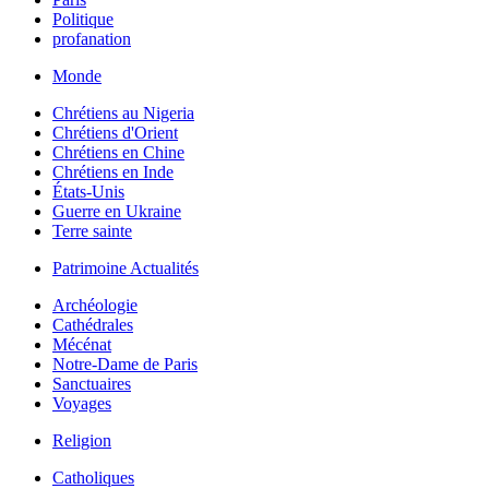
Politique
profanation
Monde
Chrétiens au Nigeria
Chrétiens d'Orient
Chrétiens en Chine
Chrétiens en Inde
États-Unis
Guerre en Ukraine
Terre sainte
Patrimoine Actualités
Archéologie
Cathédrales
Mécénat
Notre-Dame de Paris
Sanctuaires
Voyages
Religion
Catholiques