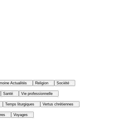
moine Actualités
Religion
Société
Santé
Vie professionnelle
Temps liturgiques
Vertus chrétiennes
res
Voyages