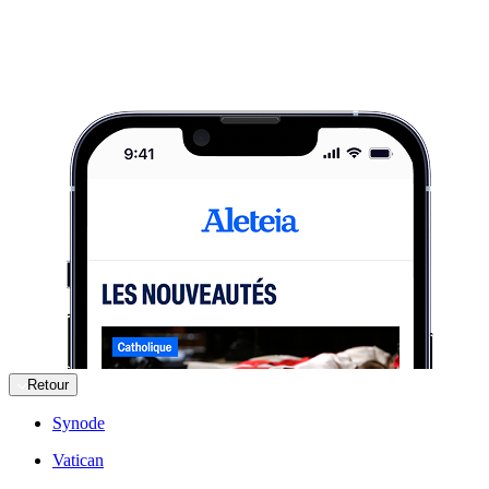
Retour
Synode
Vatican