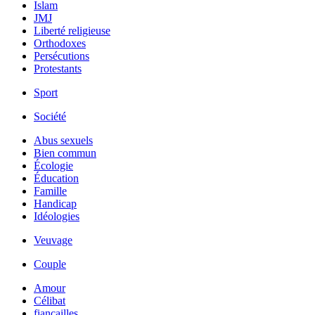
Islam
JMJ
Liberté religieuse
Orthodoxes
Persécutions
Protestants
Sport
Société
Abus sexuels
Bien commun
Écologie
Éducation
Famille
Handicap
Idéologies
Veuvage
Couple
Amour
Célibat
fiancailles