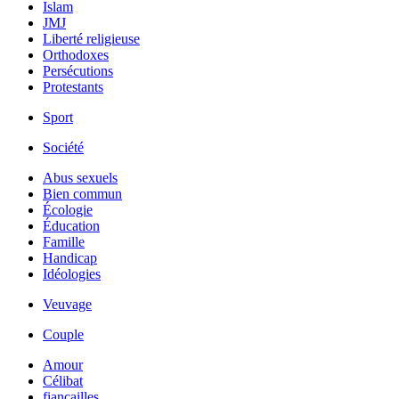
Islam
JMJ
Liberté religieuse
Orthodoxes
Persécutions
Protestants
Sport
Société
Abus sexuels
Bien commun
Écologie
Éducation
Famille
Handicap
Idéologies
Veuvage
Couple
Amour
Célibat
fiancailles