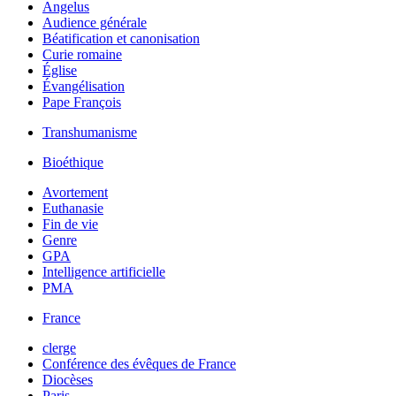
Angelus
Audience générale
Béatification et canonisation
Curie romaine
Église
Évangélisation
Pape François
Transhumanisme
Bioéthique
Avortement
Euthanasie
Fin de vie
Genre
GPA
Intelligence artificielle
PMA
France
clerge
Conférence des évêques de France
Diocèses
Paris