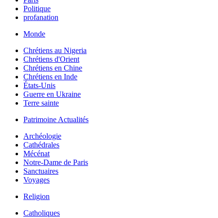
Politique
profanation
Monde
Chrétiens au Nigeria
Chrétiens d'Orient
Chrétiens en Chine
Chrétiens en Inde
États-Unis
Guerre en Ukraine
Terre sainte
Patrimoine Actualités
Archéologie
Cathédrales
Mécénat
Notre-Dame de Paris
Sanctuaires
Voyages
Religion
Catholiques