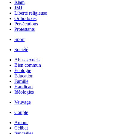
Islam
JMJ
Liberté religieuse
Orthodoxes
Persécutions
Protestants
Sport
Société
Abus sexuels
Bien commun
Écologie
Éducation
Famille
Handicap
Idéologies
Veuvage
Couple
Amour
Célibat
fiancailles