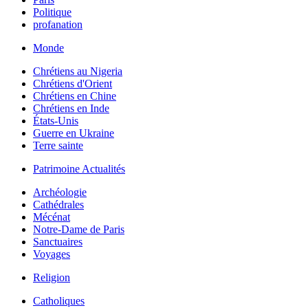
Politique
profanation
Monde
Chrétiens au Nigeria
Chrétiens d'Orient
Chrétiens en Chine
Chrétiens en Inde
États-Unis
Guerre en Ukraine
Terre sainte
Patrimoine Actualités
Archéologie
Cathédrales
Mécénat
Notre-Dame de Paris
Sanctuaires
Voyages
Religion
Catholiques