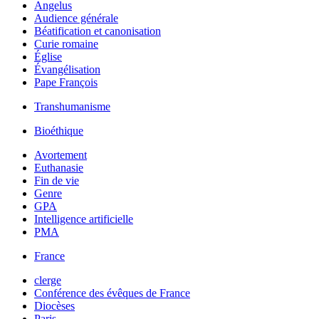
Angelus
Audience générale
Béatification et canonisation
Curie romaine
Église
Évangélisation
Pape François
Transhumanisme
Bioéthique
Avortement
Euthanasie
Fin de vie
Genre
GPA
Intelligence artificielle
PMA
France
clerge
Conférence des évêques de France
Diocèses
Paris