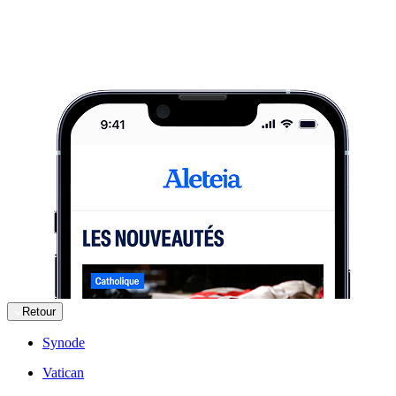
Retour
Synode
Vatican