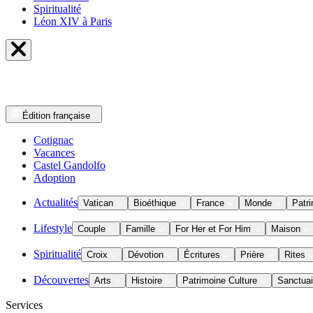
Spiritualité
Léon XIV à Paris
Édition
française
Cotignac
Vacances
Castel Gandolfo
Adoption
Actualités
Vatican
Bioéthique
France
Monde
Patri
Lifestyle
Couple
Famille
For Her et For Him
Maison
Spiritualité
Croix
Dévotion
Écritures
Prière
Rites
Découvertes
Arts
Histoire
Patrimoine Culture
Sanctuai
Services