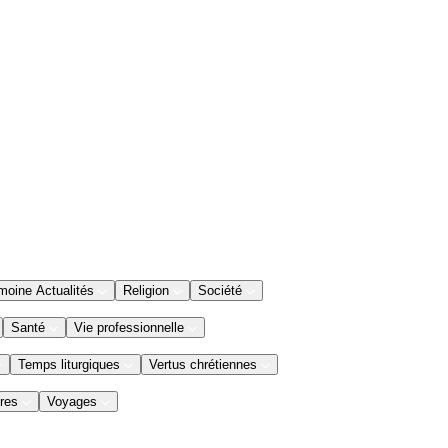
moine Actualités
Religion
Société
Santé
Vie professionnelle
Temps liturgiques
Vertus chrétiennes
res
Voyages