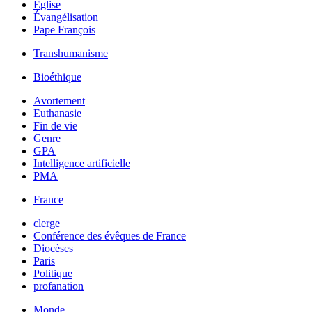
Église
Évangélisation
Pape François
Transhumanisme
Bioéthique
Avortement
Euthanasie
Fin de vie
Genre
GPA
Intelligence artificielle
PMA
France
clerge
Conférence des évêques de France
Diocèses
Paris
Politique
profanation
Monde