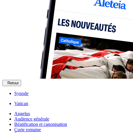
Retour
Synode
Vatican
Angelus
Audience générale
Béatification et canonisation
Curie romaine