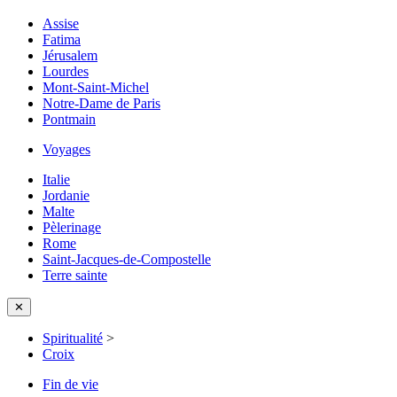
Assise
Fatima
Jérusalem
Lourdes
Mont-Saint-Michel
Notre-Dame de Paris
Pontmain
Voyages
Italie
Jordanie
Malte
Pèlerinage
Rome
Saint-Jacques-de-Compostelle
Terre sainte
✕
Spiritualité
>
Croix
Fin de vie