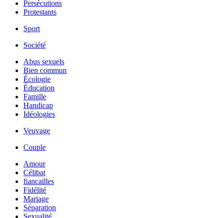
Persécutions
Protestants
Sport
Société
Abus sexuels
Bien commun
Écologie
Éducation
Famille
Handicap
Idéologies
Veuvage
Couple
Amour
Célibat
fiancailles
Fidélité
Mariage
Séparation
Sexualité