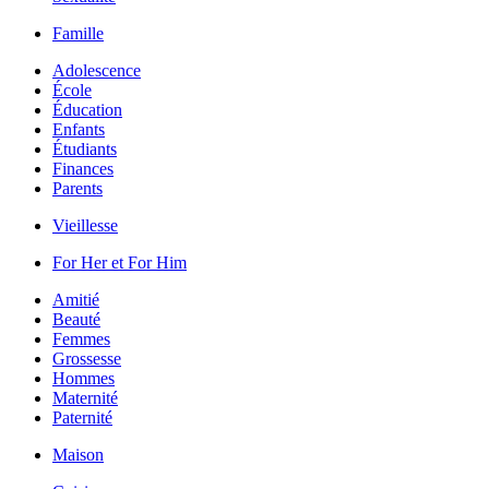
Famille
Adolescence
École
Éducation
Enfants
Étudiants
Finances
Parents
Vieillesse
For Her et For Him
Amitié
Beauté
Femmes
Grossesse
Hommes
Maternité
Paternité
Maison