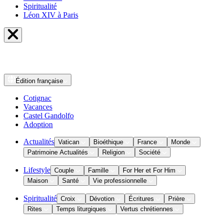
Spiritualité
Léon XIV à Paris
Édition
française
Cotignac
Vacances
Castel Gandolfo
Adoption
Actualités
Vatican
Bioéthique
France
Monde
Patrimoine Actualités
Religion
Société
Lifestyle
Couple
Famille
For Her et For Him
Maison
Santé
Vie professionnelle
Spiritualité
Croix
Dévotion
Écritures
Prière
Rites
Temps liturgiques
Vertus chrétiennes