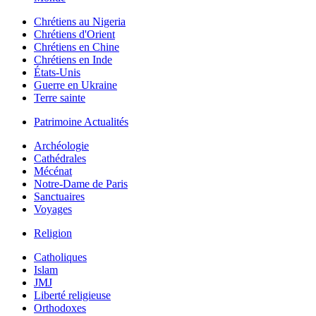
Chrétiens au Nigeria
Chrétiens d'Orient
Chrétiens en Chine
Chrétiens en Inde
États-Unis
Guerre en Ukraine
Terre sainte
Patrimoine Actualités
Archéologie
Cathédrales
Mécénat
Notre-Dame de Paris
Sanctuaires
Voyages
Religion
Catholiques
Islam
JMJ
Liberté religieuse
Orthodoxes