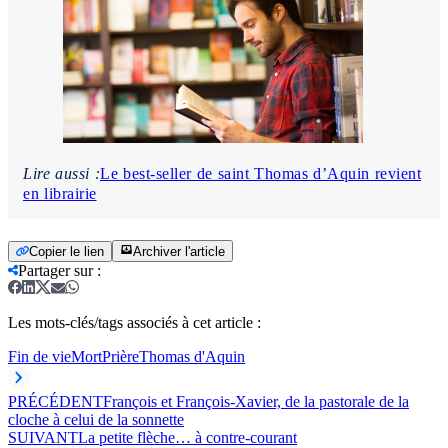
Lire aussi :
Le best-seller de saint Thomas d’Aquin revient
en librairie
Copier le lien
Archiver l'article
Partager sur
:
Les mots-clés/tags associés à cet article :
Fin de vie
Mort
Prière
Thomas d'Aquin
PRÉCÉDENT
François et François-Xavier, de la pastorale de la
cloche à celui de la sonnette
SUIVANT
La petite flèche… à contre-courant