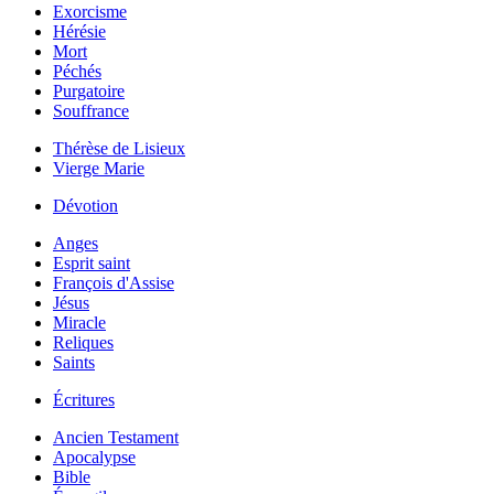
Exorcisme
Hérésie
Mort
Péchés
Purgatoire
Souffrance
Thérèse de Lisieux
Vierge Marie
Dévotion
Anges
Esprit saint
François d'Assise
Jésus
Miracle
Reliques
Saints
Écritures
Ancien Testament
Apocalypse
Bible