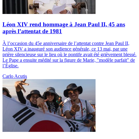
Léon XIV rend hommage à Jean Paul II, 45 ans
après l’attentat de 1981
À l’occasion du 45e anniversaire de l’attentat contre Jean Paul II,
Léon XIV a inauguré son audience générale, ce 13 mai, par une
prière silencieuse sur le lieu où le pontife avait été grièvement blessé.
Le Pape a ensuite médité sur la figure de Marie, "modèle parfait" de
l’Église.
Carlo Acutis