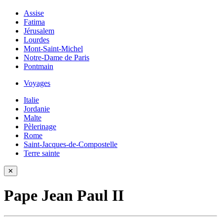
Assise
Fatima
Jérusalem
Lourdes
Mont-Saint-Michel
Notre-Dame de Paris
Pontmain
Voyages
Italie
Jordanie
Malte
Pèlerinage
Rome
Saint-Jacques-de-Compostelle
Terre sainte
✕
Pape Jean Paul II