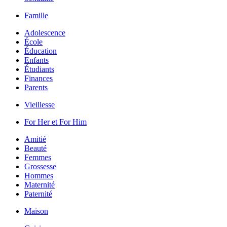
Famille
Adolescence
École
Éducation
Enfants
Étudiants
Finances
Parents
Vieillesse
For Her et For Him
Amitié
Beauté
Femmes
Grossesse
Hommes
Maternité
Paternité
Maison