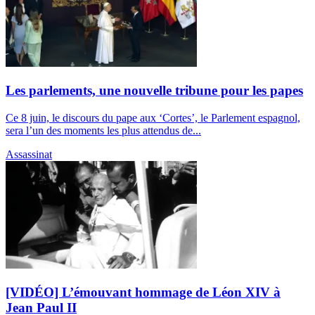
Les parlements, une nouvelle tribune pour les papes
Ce 8 juin, le discours du pape aux ‘Cortes’, le Parlement espagnol,
sera l’un des moments les plus attendus de...
Assassinat
[VIDÉO] L’émouvant hommage de Léon XIV à
Jean Paul II