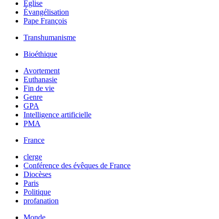
Église
Évangélisation
Pape François
Transhumanisme
Bioéthique
Avortement
Euthanasie
Fin de vie
Genre
GPA
Intelligence artificielle
PMA
France
clerge
Conférence des évêques de France
Diocèses
Paris
Politique
profanation
Monde