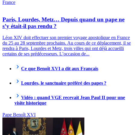
France
Paris, Lourdes, Metz… Depuis quand un pape ne
s’y était-il pas rendu ?
Léon XIV doit effectuer son premier voyage apostolique en France
du 25 au 28 septembre prochains. Au cours de ce déplacement, il se
rendra à Paris, Lourdes et Metz, trois villes qui ont déjà accueilli
certains de ses prédécesseurs. L’occasion de...
Ce que Benoît XVI a dit aux Français
Lourdes, le sanctuaire préféré des papes ?
Vidéo : quand VGE recevait Jean Paul II pour une
visite historique
Pape Benoît XVI