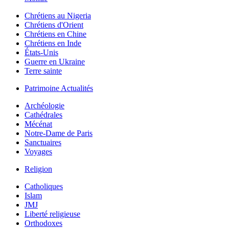
Chrétiens au Nigeria
Chrétiens d'Orient
Chrétiens en Chine
Chrétiens en Inde
États-Unis
Guerre en Ukraine
Terre sainte
Patrimoine Actualités
Archéologie
Cathédrales
Mécénat
Notre-Dame de Paris
Sanctuaires
Voyages
Religion
Catholiques
Islam
JMJ
Liberté religieuse
Orthodoxes