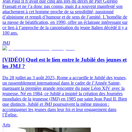
Jean Paul II n’avait que cinq ans lors du décès de Pier Giorgio
Frassati et ne l’a donc pas connu, mais il a souvent manifesté son
attachement à cet homme proche de sa sensibilité, passionné
d’alpinisme et rempli d’humour et de sens de l’amitié. L’homélie de
sa messe de béatification, en 1990, offre un éclairage intéressant sur
ce lien à l’approche de la canonisation du jeune Italien décédé il y a
100 ans.
JMJ
[VIDÉO] Quel est le lien entre le Jubilé des jeunes et
les JMJ ?
Du 28 juillet au 3 août 2025, Rome a accueille le Jubilé des jeunes,
un rassemblement international dans le cadre de l’Année Sainte,
marquant la première grande rencontre du pape Léon XIV avec la
jeunesse. Né en 1984, ce Jubilé a inspiré la création des Journées
mondiales de la jeunesse (JMJ) en 1985 par saint Jean Paul II. Bien
que distincts, Jubilé et JMJ poursuivent la même mission :
accompagner les jeunes dans leur foi et leur engagement dans
l’Église.
Arts