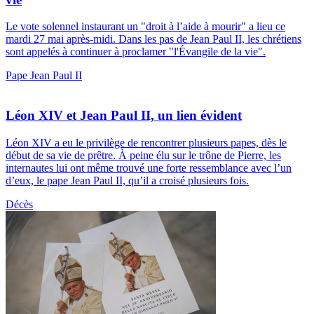
Le vote solennel instaurant un "droit à l’aide à mourir" a lieu ce
mardi 27 mai après-midi. Dans les pas de Jean Paul II, les chrétiens
sont appelés à continuer à proclamer "l'Évangile de la vie".
Pape Jean Paul II
Léon XIV et Jean Paul II, un lien évident
Léon XIV a eu le privilège de rencontrer plusieurs papes, dès le
début de sa vie de prêtre. À peine élu sur le trône de Pierre, les
internautes lui ont même trouvé une forte ressemblance avec l’un
d’eux, le pape Jean Paul II, qu’il a croisé plusieurs fois.
Décès