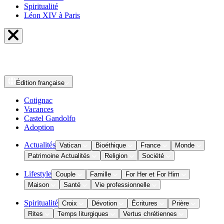
Spiritualité
Léon XIV à Paris
Édition
française
Cotignac
Vacances
Castel Gandolfo
Adoption
Actualités
Vatican
Bioéthique
France
Monde
Patrimoine Actualités
Religion
Société
Lifestyle
Couple
Famille
For Her et For Him
Maison
Santé
Vie professionnelle
Spiritualité
Croix
Dévotion
Écritures
Prière
Rites
Temps liturgiques
Vertus chrétiennes