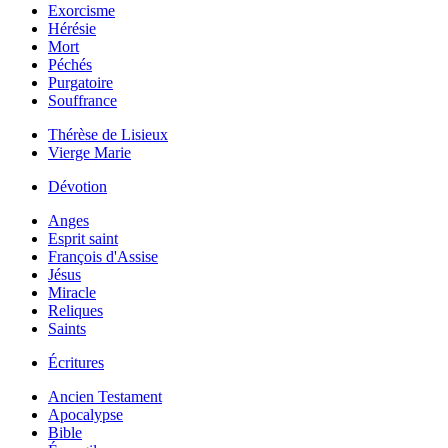
Exorcisme
Hérésie
Mort
Péchés
Purgatoire
Souffrance
Thérèse de Lisieux
Vierge Marie
Dévotion
Anges
Esprit saint
François d'Assise
Jésus
Miracle
Reliques
Saints
Écritures
Ancien Testament
Apocalypse
Bible