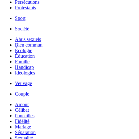
Persécutions
Protestants
Sport
Société
Abus sexuels
Bien commun
Écologie
Éducation
Famille
Handicap
Idéologies
Veuvage
Couple
Amour
Célibat
fiancailles
Fidélité
Mariage
Séparation
Sexualité