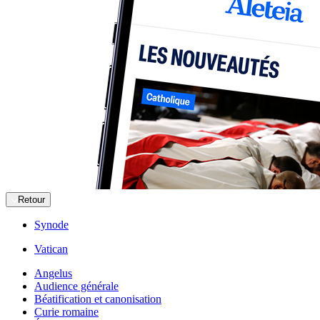
Retour
Synode
Vatican
Angelus
Audience générale
Béatification et canonisation
Curie romaine