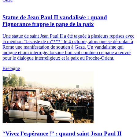
Statue de Jean Paul II vandalisée : quand
l’ignorance frappe le pape de la paix
Une statue de saint Jean Paul II a été taguée à plusieurs reprises avec
la mention "fasciste de m****" le 4 octobre, alors que se déroulait à
Rome une manifestation de soutien à Gaza. Un vandalisme qui
indigne et qui interroge, lorsque l’on sait combien ce pape a œuvré
pour le dialogue interreligieux et la paix au Proche-Orient.
Bretagne
“Vivez l’espérance !” : quand saint Jean Paul II