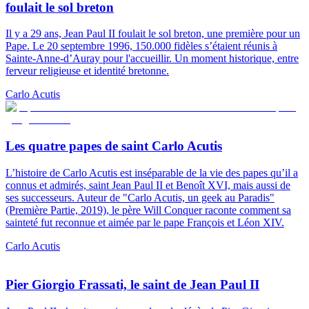
foulait le sol breton
Il y a 29 ans, Jean Paul II foulait le sol breton, une première pour un
Pape. Le 20 septembre 1996, 150.000 fidèles s’étaient réunis à
Sainte-Anne-d’Auray pour l'accueillir. Un moment historique, entre
ferveur religieuse et identité bretonne.
Carlo Acutis
Les quatre papes de saint Carlo Acutis
L’histoire de Carlo Acutis est inséparable de la vie des papes qu’il a
connus et admirés, saint Jean Paul II et Benoît XVI, mais aussi de
ses successeurs. Auteur de "Carlo Acutis, un geek au Paradis"
(Première Partie, 2019), le père Will Conquer raconte comment sa
sainteté fut reconnue et aimée par le pape François et Léon XIV.
Carlo Acutis
Pier Giorgio Frassati, le saint de Jean Paul II