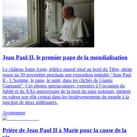
Jean Paul II, le premier pape de la mondialisation
Le château Saint-Ange, édifice massif situé au bord du Tibre, abrite
jusqu’au 30 novembre prochain une exposition intitulée “Jean Paul
II - L’homme, le pape, le saint, dans les clichés de Gianni
Giansanti”. Ces photos spectaculaires, exposées à l’occasion du
Jubilé et du XXe anniversaire de la mort du pape polonais, mettent
en valeur son rôle central dans les bouleversements du monde à la
jonction de deux millénaires.
Avortement
Prière de Jean Paul II à Marie pour la cause de la
vie