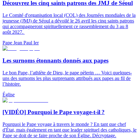
Découvrez les cinq saints patrons des JMJ de Séoul
Le Comité d'organisation local (COL) des Journées mondiales de la
jeunesse (JMJ) de Séoul a dévoilé le 26 avril les cinq saints patrons
qui accompagneront spirituellement ce rassemblement du 3 au 8
août 2027.
Pape Jean Paul Ier
Les surnoms étonnants donnés aux papes
Le bon Pape, l’athlète de Dieu, le pape pèlerin … Voici quelques-
uns des surnoms les plus surprenants attribués aux papes au fil de
l’histoire.
Église
[VIDÉO] Pourquoi le Pape voyage-t-il ?
Pourquoi le Pape voyage à travers le monde ? En tant que chef
d'État, mais également en tant que leader spirituel des catholiques, le
Pape se doit de se faire proche de son Église. Décryptage.