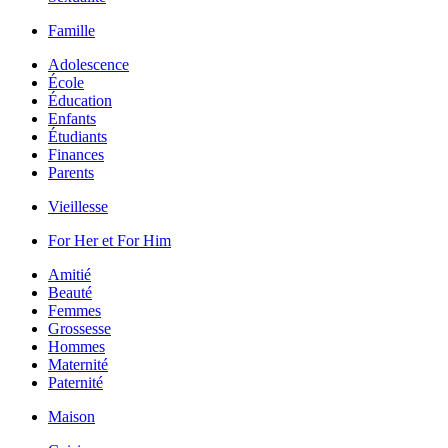
Famille
Adolescence
École
Éducation
Enfants
Étudiants
Finances
Parents
Vieillesse
For Her et For Him
Amitié
Beauté
Femmes
Grossesse
Hommes
Maternité
Paternité
Maison