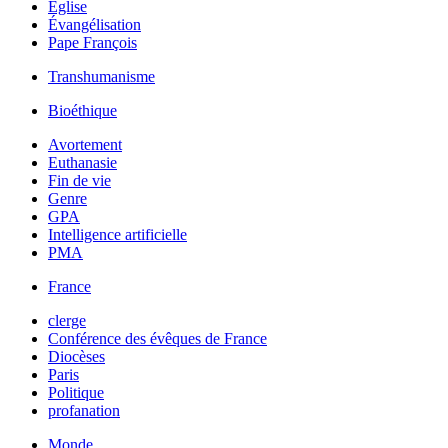
Église
Évangélisation
Pape François
Transhumanisme
Bioéthique
Avortement
Euthanasie
Fin de vie
Genre
GPA
Intelligence artificielle
PMA
France
clerge
Conférence des évêques de France
Diocèses
Paris
Politique
profanation
Monde