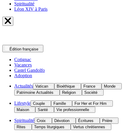
Spiritualité
Léon XIV à Paris
Édition
française
Cotignac
Vacances
Castel Gandolfo
Adoption
Actualités
Vatican
Bioéthique
France
Monde
Patrimoine Actualités
Religion
Société
Lifestyle
Couple
Famille
For Her et For Him
Maison
Santé
Vie professionnelle
Spiritualité
Croix
Dévotion
Écritures
Prière
Rites
Temps liturgiques
Vertus chrétiennes