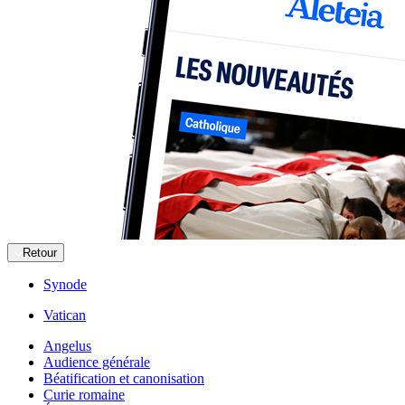
Retour
Synode
Vatican
Angelus
Audience générale
Béatification et canonisation
Curie romaine