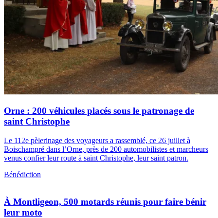
Orne : 200 véhicules placés sous le patronage de
saint Christophe
Le 112e pèlerinage des voyageurs a rassemblé, ce 26 juillet à
Boischampré dans l’Orne, près de 200 automobilistes et marcheurs
venus confier leur route à saint Christophe, leur saint patron.
Bénédiction
À Montligeon, 500 motards réunis pour faire bénir
leur moto