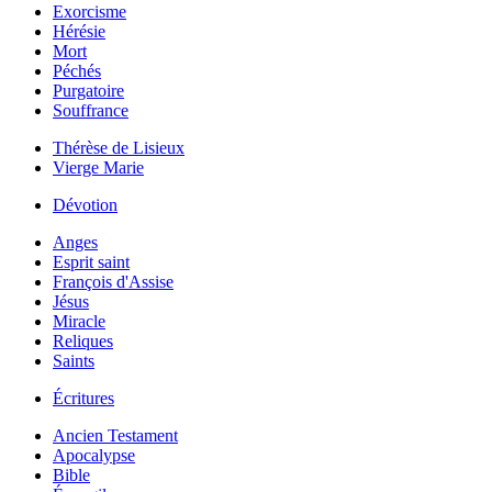
Exorcisme
Hérésie
Mort
Péchés
Purgatoire
Souffrance
Thérèse de Lisieux
Vierge Marie
Dévotion
Anges
Esprit saint
François d'Assise
Jésus
Miracle
Reliques
Saints
Écritures
Ancien Testament
Apocalypse
Bible