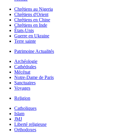
Chrétiens au Nigeria
Chrétiens d'Orient
Chrétiens en Chine
Chrétiens en Inde
États-Unis
Guerre en Ukraine
Terre sainte
Patrimoine Actualités
Archéologie
Cathédrales
Mécénat
Notre-Dame de Paris
Sanctuaires
Voyages
Religion
Catholiques
Islam
JMJ
Liberté religieuse
Orthodoxes