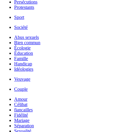
Persécutions
Protestants
Sport
Société
Abus sexuels
Bien commun
Écologie
Éducation
Famille
Handicap
Idéologies
Veuvage
Couple
Amour
Célibat
fiancailles
Fidélité
Mariage
Séparation
Sexualité