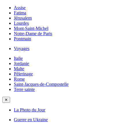
Assise
Fatima
Jérusalem
Lourdes
Mont-Saint-Michel
Notre-Dame de Paris
Pontmain
Voyages
Italie
Jordanie
Malte
Pèlerinage
Rome
Saint-Jacques-de-Compostelle
Terre sainte
✕
La Photo du Jour
Guerre en Ukraine