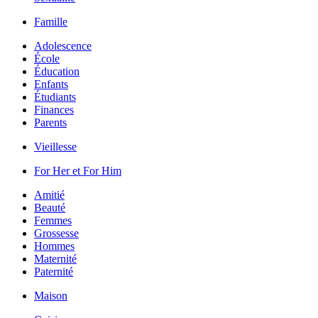
Famille
Adolescence
École
Éducation
Enfants
Étudiants
Finances
Parents
Vieillesse
For Her et For Him
Amitié
Beauté
Femmes
Grossesse
Hommes
Maternité
Paternité
Maison