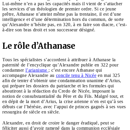
Lui-même n’en a pas les capacités mais il vient de s’attacher
les services d’un théologien de premier ordre. Si ce jeune
prêtre, Athanase n’atteint même pas la trentaine, il est d’une
intelligence et d’une détermination hors du commun, de sorte
qu’Alexandre n’hésite pas, en 320, à en faire son diacre, c’est-
à-dire son bras droit et son successeur désigné.
Le rôle d’Athanase
Tous les spécialistes s’accordent à attribuer à Athanase la
paternité de l’encyclique qu’Alexandre publie en 322 pour
condamner
l’arianisme
; c’est encore Athanase qui
accompagne Alexandre au
concile tenu à Nicée
en mai 325
afin de tenter d’obtenir une condamnation unanime d’Arius,
qui prépare les dossiers du patriarche et les formules qui
aboutiront à la rédaction du Credo de Nicée, imposant la
notion de consubstantialité du Père et du Fils. Malgré tout, et
en dépit de la mort d’Arius, la crise arienne n’en est qu’à ses
débuts car l’hérésie, avec l’appui de princes gagnés à ses vues
ressurgira de siècle en siècle.
Alexandre, en droit de croire le danger éradiqué, peut se
féliciter aussi d’avoir ramené dans la communion ecclésiale