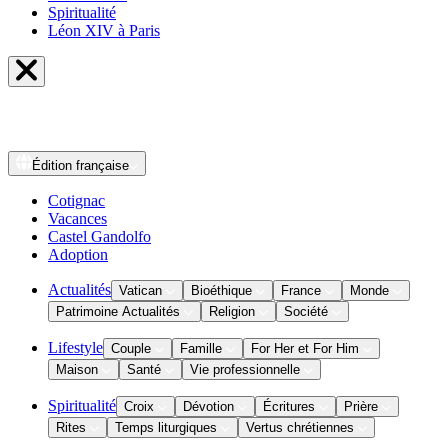
Spiritualité
Léon XIV à Paris
Édition
française
Cotignac
Vacances
Castel Gandolfo
Adoption
Actualités
Vatican
Bioéthique
France
Monde
Patrimoine Actualités
Religion
Société
Lifestyle
Couple
Famille
For Her et For Him
Maison
Santé
Vie professionnelle
Spiritualité
Croix
Dévotion
Écritures
Prière
Rites
Temps liturgiques
Vertus chrétiennes