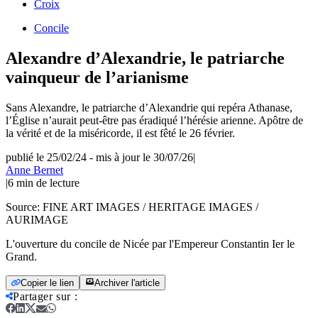
Croix
Concile
Alexandre d’Alexandrie, le patriarche
vainqueur de l’arianisme
Sans Alexandre, le patriarche d’Alexandrie qui repéra Athanase,
l’Église n’aurait peut-être pas éradiqué l’hérésie arienne. Apôtre de
la vérité et de la miséricorde, il est fêté le 26 février.
publié le 25/02/24
-
mis à jour le 30/07/26
|
Anne Bernet
|
6
min de lecture
Source:
FINE ART IMAGES / HERITAGE IMAGES /
AURIMAGE
L'ouverture du concile de Nicée par l'Empereur Constantin Ier le
Grand.
Copier le lien
Archiver l'article
Partager sur
: