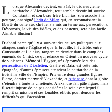
L
orsque Alexandre devient, en 313, le dix-neuvième
patriarche d’Alexandrie, tout semble devoir lui sourire.
Constantin et son beau-frère Licinius, son associé à la
pourpre, ont signé
l’édit de Milan
qui, en reconnaissant la
liberté du culte aux chrétiens a mis un terme aux persécutions.
Désormais, la vie des fidèles, et des pasteurs, sera plus facile.
Aimable illusion !
D’abord parce qu’il y a souvent des causes politiques aux
attaques contre l’Église et que la brouille, inévitable, entre
Constantin et Licinius, rangera ce dernier dans le camp des
ennemis du Christ, ce qui relance en Orient un nouveau cycle
de violences. Même si l’Égypte, très éprouvée lors des
persécutions de Dioclétien
, Galère et Daia, est cette fois
épargnée, d’autres épreuves attendent le patriarche de la
troisième ville de l’Empire. Pris entre deux grandes figures,
Pierre, dernier martyr d’Alexandrie, et
Athanase
dont la gloire
s’étendra à toute la chrétienté, Alexandre fait pâle figure, mais
il serait injuste de ne pas considérer le soin avec lequel il
remplit sa mission et ses louables efforts pour dénouer les
difficultés qui l’accablent.