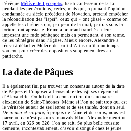
l’évêque
Mélèce de Lycopolis
, hardi confesseur de la foi
pendant les persécutions, certes, mais qui, reprenant l’opinion
condamnée au siècle précédent de Novatien, prétend empêcher
la réconciliation des "lapsi", ceux qui « ont glissé » comme on
appelle les chrétiens qui, par peur de la mort, parfois sous la
torture, ont apostasié. Rome a pourtant tranché en leur
imposant une rude pénitence mais en permettant, à son terme,
de les réintégrer dans l’Église. Mieux encore, Alexandre a
réussi à détacher Mélèce du parti d’Arius qu’il a un temps
soutenu pour créer des oppositions supplémentaires au
patriarche.
La date de Pâques
Il a également fini par trouver un consensus autour de la date
de Pâques et l’imposer à l’ensemble des églises dépendant
d’Alexandrie. On lui doit la construction du sanctuaire
alexandrin de Saint-Théonas. Même si l’on ne sait trop qui est
le véritable auteur de ses lettres et de ses traités, dont un seul,
De anima et corpore
, à propos de l’âme et du corps, nous est
parvenu, ce n’est pas un si mauvais bilan. Alexandre meurt un
17 avril, en 326 ou 328, l’on ne sait. Sa plus belle réussite
demeure, incontestablement, d’avoir distingué chez le jeune