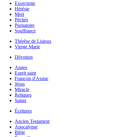
Exorcisme
Hérésie
Mort
Péchés
Purgatoire
Souffrance
Thérèse de Lisieux
Vierge Marie
Dévotion
Anges
Esprit saint
François d'Assise
Jésus
Miracle
Reliques
Saints
Écritures
Ancien Testament
Apocalypse
Bible