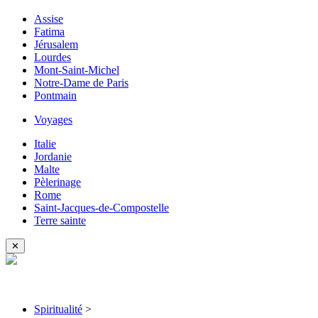
Assise
Fatima
Jérusalem
Lourdes
Mont-Saint-Michel
Notre-Dame de Paris
Pontmain
Voyages
Italie
Jordanie
Malte
Pèlerinage
Rome
Saint-Jacques-de-Compostelle
Terre sainte
✕
Spiritualité
>