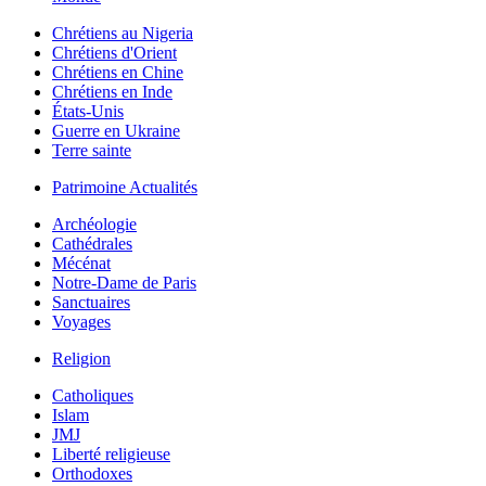
Chrétiens au Nigeria
Chrétiens d'Orient
Chrétiens en Chine
Chrétiens en Inde
États-Unis
Guerre en Ukraine
Terre sainte
Patrimoine Actualités
Archéologie
Cathédrales
Mécénat
Notre-Dame de Paris
Sanctuaires
Voyages
Religion
Catholiques
Islam
JMJ
Liberté religieuse
Orthodoxes