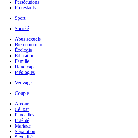
Persécutions
Protestants
Sport
Société
Abus sexuels
Bien commun
Écologie
Éducation
Famille
Handicap
Idéologies
Veuvage
Couple
Amour
Célibat
fiancailles
Fidélité
Mariage
Séparation
Sexualité