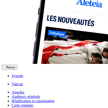
Retour
Synode
Vatican
Angelus
Audience générale
Béatification et canonisation
Curie romaine