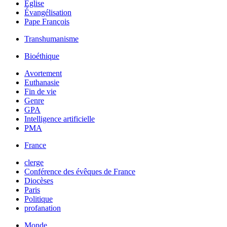
Église
Évangélisation
Pape François
Transhumanisme
Bioéthique
Avortement
Euthanasie
Fin de vie
Genre
GPA
Intelligence artificielle
PMA
France
clerge
Conférence des évêques de France
Diocèses
Paris
Politique
profanation
Monde