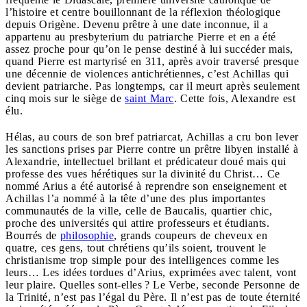
l’histoire et centre bouillonnant de la réflexion théologique
depuis Origène. Devenu prêtre à une date inconnue, il a
appartenu au presbyterium du patriarche Pierre et en a été
assez proche pour qu’on le pense destiné à lui succéder mais,
quand Pierre est martyrisé en 311, après avoir traversé presque
une décennie de violences antichrétiennes, c’est Achillas qui
devient patriarche. Pas longtemps, car il meurt après seulement
cinq mois sur le siège de
saint Marc
. Cette fois, Alexandre est
élu.
Hélas, au cours de son bref patriarcat, Achillas a cru bon lever
les sanctions prises par Pierre contre un prêtre libyen installé à
Alexandrie, intellectuel brillant et prédicateur doué mais qui
professe des vues hérétiques sur la divinité du Christ… Ce
nommé Arius a été autorisé à reprendre son enseignement et
Achillas l’a nommé à la tête d’une des plus importantes
communautés de la ville, celle de Baucalis, quartier chic,
proche des universités qui attire professeurs et étudiants.
Bourrés de
philosophie
, grands coupeurs de cheveux en
quatre, ces gens, tout chrétiens qu’ils soient, trouvent le
christianisme trop simple pour des intelligences comme les
leurs… Les idées tordues d’Arius, exprimées avec talent, vont
leur plaire. Quelles sont-elles ? Le Verbe, seconde Personne de
la Trinité, n’est pas l’égal du Père. Il n’est pas de toute éternité