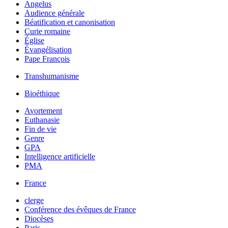
Angelus
Audience générale
Béatification et canonisation
Curie romaine
Église
Évangélisation
Pape François
Transhumanisme
Bioéthique
Avortement
Euthanasie
Fin de vie
Genre
GPA
Intelligence artificielle
PMA
France
clerge
Conférence des évêques de France
Diocèses
Paris