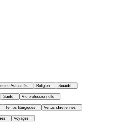
moine Actualités
Religion
Société
Santé
Vie professionnelle
Temps liturgiques
Vertus chrétiennes
res
Voyages