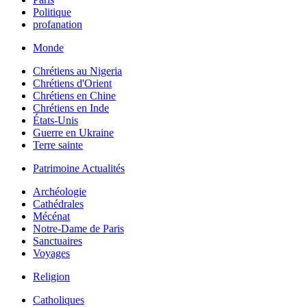
Politique
profanation
Monde
Chrétiens au Nigeria
Chrétiens d'Orient
Chrétiens en Chine
Chrétiens en Inde
États-Unis
Guerre en Ukraine
Terre sainte
Patrimoine Actualités
Archéologie
Cathédrales
Mécénat
Notre-Dame de Paris
Sanctuaires
Voyages
Religion
Catholiques