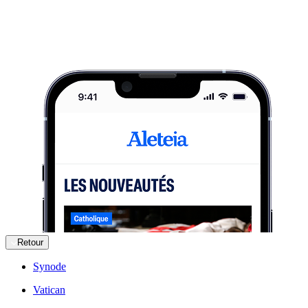
Retour
Synode
Vatican