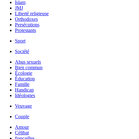
Islam
JMJ
Liberté religieuse
Orthodoxes
Persécutions
Protestants
Sport
Société
Abus sexuels
Bien commun
Écologie
Éducation
Famille
Handicap
Idéologies
Veuvage
Couple
Amour
Célibat
fiancailles