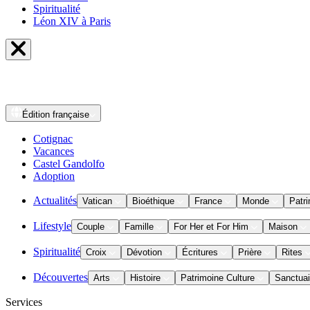
Spiritualité
Léon XIV à Paris
Édition
française
Cotignac
Vacances
Castel Gandolfo
Adoption
Actualités
Vatican
Bioéthique
France
Monde
Patri
Lifestyle
Couple
Famille
For Her et For Him
Maison
Spiritualité
Croix
Dévotion
Écritures
Prière
Rites
Découvertes
Arts
Histoire
Patrimoine Culture
Sanctuai
Services