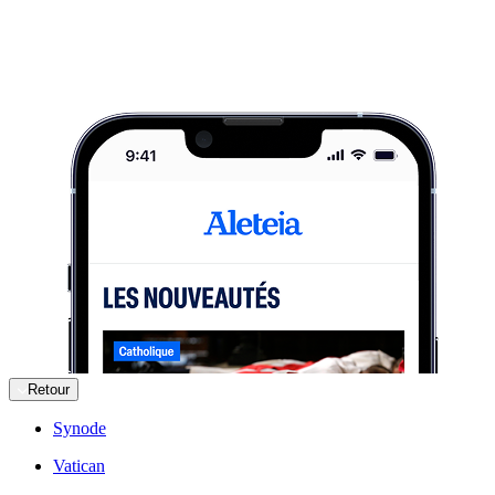
Retour
Synode
Vatican