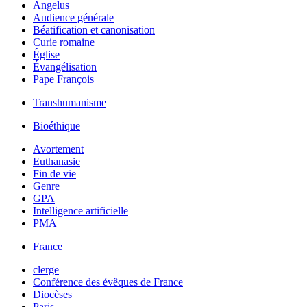
Angelus
Audience générale
Béatification et canonisation
Curie romaine
Église
Évangélisation
Pape François
Transhumanisme
Bioéthique
Avortement
Euthanasie
Fin de vie
Genre
GPA
Intelligence artificielle
PMA
France
clerge
Conférence des évêques de France
Diocèses
Paris