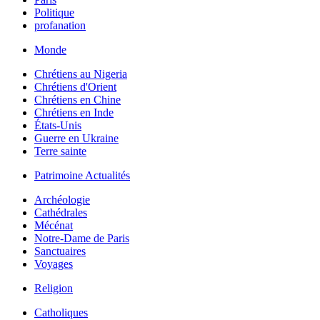
Politique
profanation
Monde
Chrétiens au Nigeria
Chrétiens d'Orient
Chrétiens en Chine
Chrétiens en Inde
États-Unis
Guerre en Ukraine
Terre sainte
Patrimoine Actualités
Archéologie
Cathédrales
Mécénat
Notre-Dame de Paris
Sanctuaires
Voyages
Religion
Catholiques