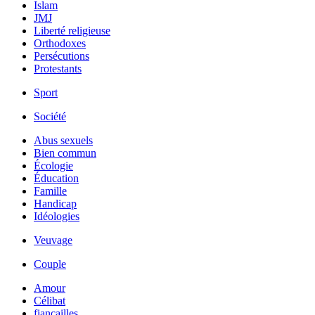
Islam
JMJ
Liberté religieuse
Orthodoxes
Persécutions
Protestants
Sport
Société
Abus sexuels
Bien commun
Écologie
Éducation
Famille
Handicap
Idéologies
Veuvage
Couple
Amour
Célibat
fiancailles