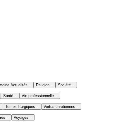
moine Actualités
Religion
Société
Santé
Vie professionnelle
Temps liturgiques
Vertus chrétiennes
res
Voyages