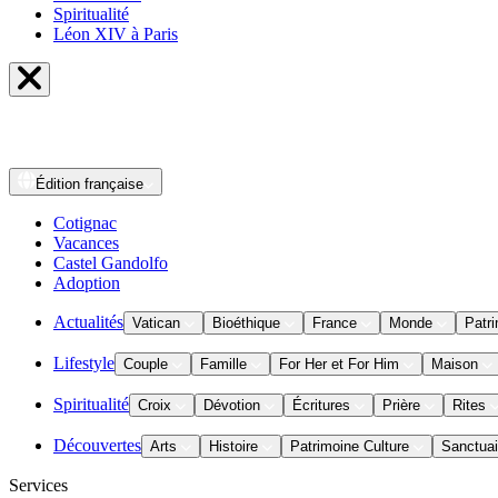
Spiritualité
Léon XIV à Paris
Édition
française
Cotignac
Vacances
Castel Gandolfo
Adoption
Actualités
Vatican
Bioéthique
France
Monde
Patri
Lifestyle
Couple
Famille
For Her et For Him
Maison
Spiritualité
Croix
Dévotion
Écritures
Prière
Rites
Découvertes
Arts
Histoire
Patrimoine Culture
Sanctuai
Services