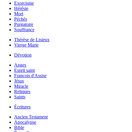
Exorcisme
Hérésie
Mort
Péchés
Purgatoire
Souffrance
Thérèse de Lisieux
Vierge Marie
Dévotion
Anges
Esprit saint
François d'Assise
Jésus
Miracle
Reliques
Saints
Écritures
Ancien Testament
Apocalypse
Bible