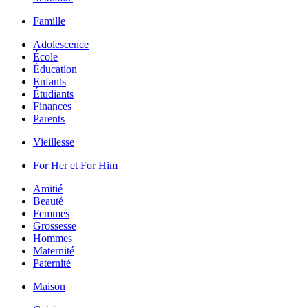
Famille
Adolescence
École
Éducation
Enfants
Étudiants
Finances
Parents
Vieillesse
For Her et For Him
Amitié
Beauté
Femmes
Grossesse
Hommes
Maternité
Paternité
Maison