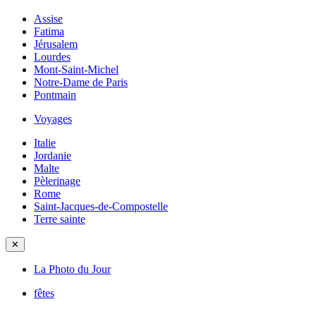
Assise
Fatima
Jérusalem
Lourdes
Mont-Saint-Michel
Notre-Dame de Paris
Pontmain
Voyages
Italie
Jordanie
Malte
Pèlerinage
Rome
Saint-Jacques-de-Compostelle
Terre sainte
✕
La Photo du Jour
fêtes