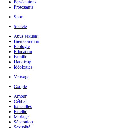
Persécutions
Protestants
Sport
Société
Abus sexuels
Bien commun
Écologie
Éducation
Famille
Handicap
Idéologies
Veuvage
Couple
Amour
Célibat
fiancailles
Fidélité
Mariage
Séparation
Sexualité