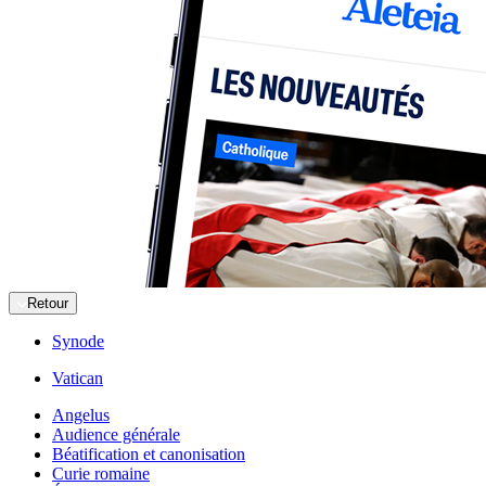
Retour
Synode
Vatican
Angelus
Audience générale
Béatification et canonisation
Curie romaine