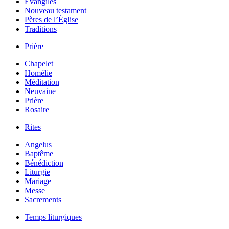
Évangiles
Nouveau testament
Pères de l’Église
Traditions
Prière
Chapelet
Homélie
Méditation
Neuvaine
Prière
Rosaire
Rites
Angelus
Baptême
Bénédiction
Liturgie
Mariage
Messe
Sacrements
Temps liturgiques