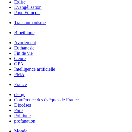
Église
Évangélisation
Pape François
Transhumanisme
Bioéthique
Avortement
Euthanasie
Fin de vie
Genre
GPA
Intelligence artificielle
PMA
France
clerge
Conférence des évêques de France
Diocèses
Paris
Politique
profanation
Monde