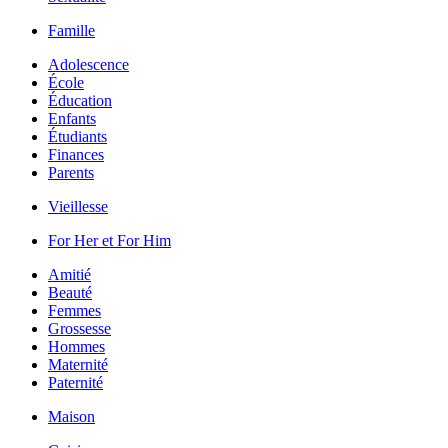
Famille
Adolescence
École
Éducation
Enfants
Étudiants
Finances
Parents
Vieillesse
For Her et For Him
Amitié
Beauté
Femmes
Grossesse
Hommes
Maternité
Paternité
Maison