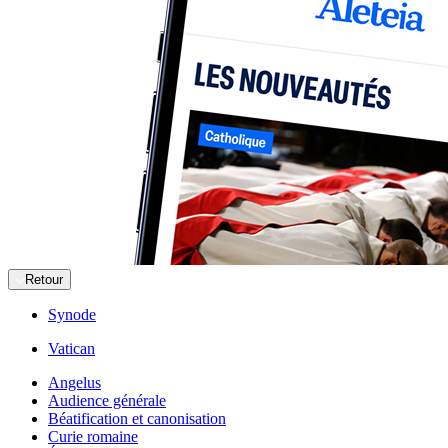
Retour
Synode
Vatican
Angelus
Audience générale
Béatification et canonisation
Curie romaine