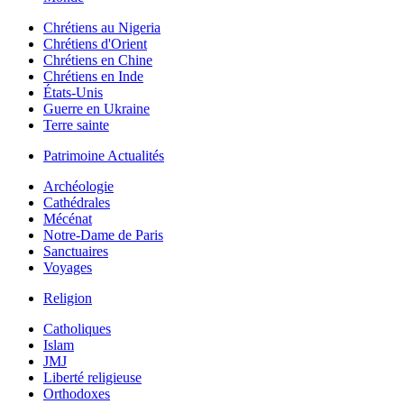
Chrétiens au Nigeria
Chrétiens d'Orient
Chrétiens en Chine
Chrétiens en Inde
États-Unis
Guerre en Ukraine
Terre sainte
Patrimoine Actualités
Archéologie
Cathédrales
Mécénat
Notre-Dame de Paris
Sanctuaires
Voyages
Religion
Catholiques
Islam
JMJ
Liberté religieuse
Orthodoxes