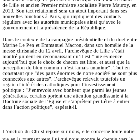
de Lille et ancien Premier ministre socialiste Pierre Mauroy, en
2013. Son tact relationnel sera un atout important dans ses
nouvelles fonctions à Paris, qui impliquent des contacts
réguliers avec les autorités municipales ainsi qu’avec le
gouvernement et la présidence de la République.
Dans le contexte de la campagne présidentielle et du duel entre
Marine Le Pen et Emmanuel Macron, dans son homélie de la
messe chrismale du 12 avril, l’archevêque de Lille s’était
montré prudent en reconnaissant qu’il est "une évidence
aujourd’hui que le choix de chacun est libre, et aussi que la
perception du bien commun n’est jamais unanime". Tout en
constatant que "des parts énormes de notre société ne sont plus
connectées aux autres", l’archevêque relevait toutefois un
regain d’intérêt des catholiques pour l’investissement
politique : "J’entrevois avec bonheur que parmi les jeunes
générations, certains portent une attention grandissante à la
Doctrine sociale de l’Église et s’apprêtent peut-être à entrer
dans l’action politique", espérait-il.
L’onction du Christ repose sur nous, elle concerne toute notre
vie en la tournant vers Lui qui nous montre le chemin vers le