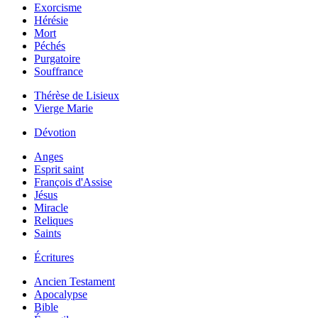
Exorcisme
Hérésie
Mort
Péchés
Purgatoire
Souffrance
Thérèse de Lisieux
Vierge Marie
Dévotion
Anges
Esprit saint
François d'Assise
Jésus
Miracle
Reliques
Saints
Écritures
Ancien Testament
Apocalypse
Bible