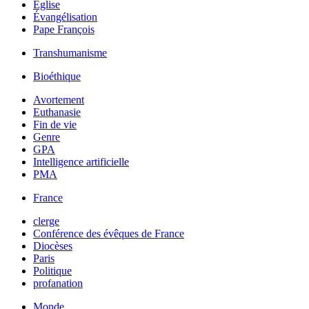
Église
Évangélisation
Pape François
Transhumanisme
Bioéthique
Avortement
Euthanasie
Fin de vie
Genre
GPA
Intelligence artificielle
PMA
France
clerge
Conférence des évêques de France
Diocèses
Paris
Politique
profanation
Monde