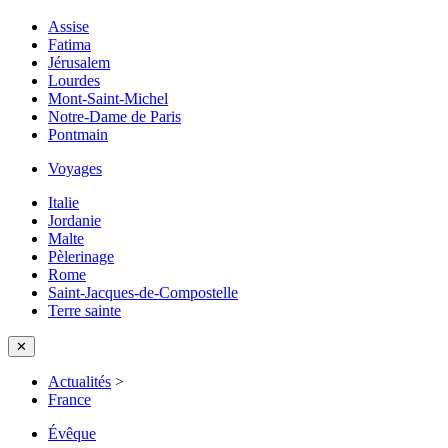
Assise
Fatima
Jérusalem
Lourdes
Mont-Saint-Michel
Notre-Dame de Paris
Pontmain
Voyages
Italie
Jordanie
Malte
Pèlerinage
Rome
Saint-Jacques-de-Compostelle
Terre sainte
✕
Actualités
>
France
Évêque