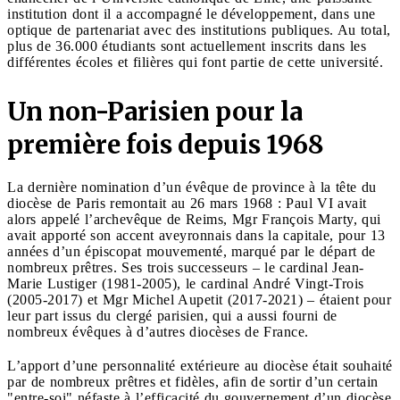
institution dont il a accompagné le développement, dans une
optique de partenariat avec des institutions publiques. Au total,
plus de 36.000 étudiants sont actuellement inscrits dans les
différentes écoles et filières qui font partie de cette université.
Un non-Parisien pour la
première fois depuis 1968
La dernière nomination d’un évêque de province à la tête du
diocèse de Paris remontait au 26 mars 1968 : Paul VI avait
alors appelé l’archevêque de Reims, Mgr François Marty, qui
avait apporté son accent aveyronnais dans la capitale, pour 13
années d’un épiscopat mouvementé, marqué par le départ de
nombreux prêtres. Ses trois successeurs – le cardinal Jean-
Marie Lustiger (1981-2005), le cardinal André Vingt-Trois
(2005-2017) et Mgr Michel Aupetit (2017-2021) – étaient pour
leur part issus du clergé parisien, qui a aussi fourni de
nombreux évêques à d’autres diocèses de France.
L’apport d’une personnalité extérieure au diocèse était souhaité
par de nombreux prêtres et fidèles, afin de sortir d’un certain
"entre-soi" néfaste à l’efficacité du gouvernement d’un diocèse