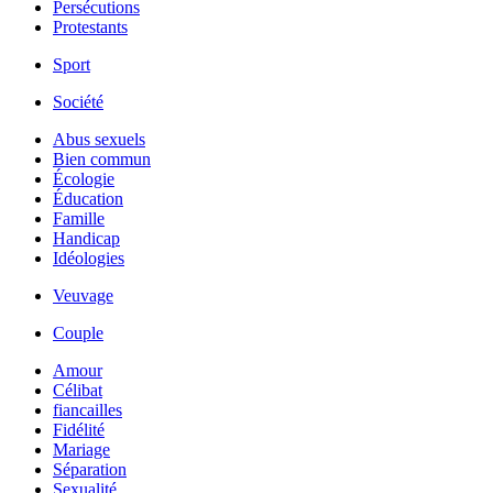
Persécutions
Protestants
Sport
Société
Abus sexuels
Bien commun
Écologie
Éducation
Famille
Handicap
Idéologies
Veuvage
Couple
Amour
Célibat
fiancailles
Fidélité
Mariage
Séparation
Sexualité