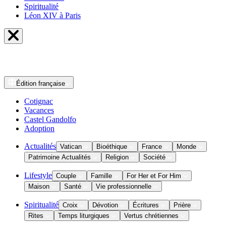
Spiritualité
Léon XIV à Paris
Édition
française
Cotignac
Vacances
Castel Gandolfo
Adoption
Actualités
Vatican
Bioéthique
France
Monde
Patrimoine Actualités
Religion
Société
Lifestyle
Couple
Famille
For Her et For Him
Maison
Santé
Vie professionnelle
Spiritualité
Croix
Dévotion
Écritures
Prière
Rites
Temps liturgiques
Vertus chrétiennes