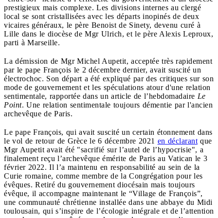
prestigieux mais complexe. Les divisions internes au clergé
local se sont cristallisées avec les départs inopinés de deux
vicaires généraux, le père Benoist de Sinety, devenu curé à
Lille dans le diocèse de Mgr Ulrich, et le père Alexis Leproux,
parti à Marseille.
La démission de Mgr Michel Aupetit, acceptée très rapidement
par le pape François le 2 décembre dernier, avait suscité un
électrochoc. Son départ a été expliqué par des critiques sur son
mode de gouvernement et les spéculations atour d'une relation
sentimentale, rapportée dans un article de l’hebdomadaire
Le
Point
. Une relation sentimentale toujours démentie par l'ancien
archevêque de Paris.
Le pape François, qui avait suscité un certain étonnement dans
le vol de retour de Grèce le 6 décembre 2021
en déclarant
que
Mgr Aupetit avait été "sacrifié sur l’autel de l’hypocrisie", a
finalement reçu l’archevêque émérite de Paris au Vatican le 3
février 2022. Il l’a maintenu en responsabilité au sein de la
Curie romaine, comme membre de la Congrégation pour les
évêques. Retiré du gouvernement diocésain mais toujours
évêque, il accompagne maintenant le “Village de François”,
une communauté chrétienne installée dans une abbaye du Midi
toulousain, qui s’inspire de l’écologie intégrale et de l’attention