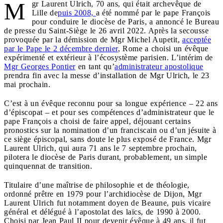
M
gr Laurent Ulrich, 70 ans, qui était archevêque de
Lille de
puis 2008,
a été nommé par le pape François
pour conduire le diocèse de Paris, a annoncé le Bureau
de presse du Saint-Siège le 26 avril 2022. Après la secousse
provoquée par la démission de Mgr Michel Aupetit,
acceptée
par le Pape le 2 décembre dernier
, Rome a choisi un évêque
expérimenté et extérieur à l’écosystème parisien. L’intérim de
Mgr Georges Pontier
en tant qu’
administrateur apostolique
prendra fin avec la messe d’installation de Mgr Ulrich, le 23
mai prochain.
C’est à un évêque reconnu pour sa longue expérience – 22 ans
d’épiscopat – et pour ses compétences d’administrateur que le
pape François a choisi de faire appel, déjouant certains
pronostics sur la nomination d’un franciscain ou d’un jésuite à
ce siège épiscopal, sans doute le plus exposé de France. Mgr
Laurent Ulrich, qui aura 71 ans le 7 septembre prochain,
pilotera le diocèse de Paris durant, probablement, un simple
quinquennat de transition.
Titulaire d’une maîtrise de philosophie et de théologie,
ordonné prêtre en 1979 pour l’archidiocèse de Dijon, Mgr
Laurent Ulrich fut notamment doyen de Beaune, puis vicaire
général et délégué à l’apostolat des laïcs, de 1990 à 2000.
Choisi par Jean Paul II pour devenir évêque à 49 ans, il fut