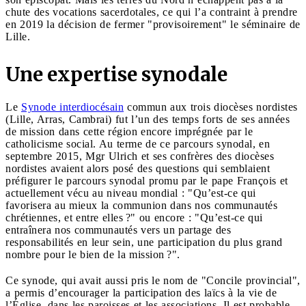
chute des vocations sacerdotales, ce qui l’a contraint à prendre
en 2019 la décision de fermer "provisoirement" le séminaire de
Lille.
Une expertise synodale
Le
Synode interdiocésain
commun aux trois diocèses nordistes
(Lille, Arras, Cambrai) fut l’un des temps forts de ses années
de mission dans cette région encore imprégnée par le
catholicisme social. Au terme de ce parcours synodal, en
septembre 2015, Mgr Ulrich et ses confrères des diocèses
nordistes avaient alors posé des questions qui semblaient
préfigurer le parcours synodal promu par le pape François et
actuellement vécu au niveau mondial : "Qu’est-ce qui
favorisera au mieux la communion dans nos communautés
chrétiennes, et entre elles ?" ou encore : "Qu’est-ce qui
entraînera nos communautés vers un partage des
responsabilités en leur sein, une participation du plus grand
nombre pour le bien de la mission ?".
Ce synode, qui avait aussi pris le nom de "Concile provincial",
a permis d’encourager la participation des laïcs à la vie de
l’Église, dans les paroisses et les associations. Il est probable