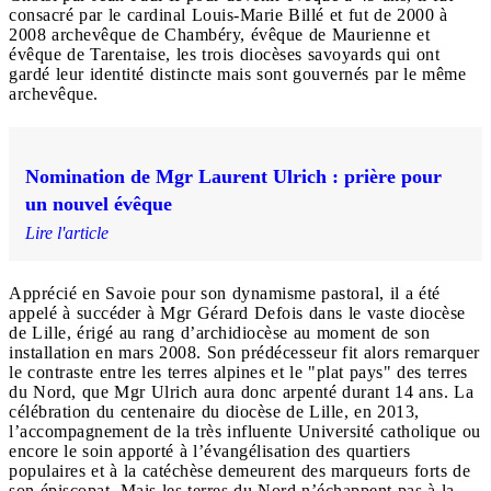
consacré par le cardinal Louis-Marie Billé et fut de 2000 à
2008 archevêque de Chambéry, évêque de Maurienne et
évêque de Tarentaise, les trois diocèses savoyards qui ont
gardé leur identité distincte mais sont gouvernés par le même
archevêque.
Nomination de Mgr Laurent Ulrich : prière pour
un nouvel évêque
Lire l'article
Apprécié en Savoie pour son dynamisme pastoral, il a été
appelé à succéder à Mgr Gérard Defois dans le vaste diocèse
de Lille, érigé au rang d’archidiocèse au moment de son
installation en mars 2008. Son prédécesseur fit alors remarquer
le contraste entre les terres alpines et le "plat pays" des terres
du Nord, que Mgr Ulrich aura donc arpenté durant 14 ans. La
célébration du centenaire du diocèse de Lille, en 2013,
l’accompagnement de la très influente Université catholique ou
encore le soin apporté à l’évangélisation des quartiers
populaires et à la catéchèse demeurent des marqueurs forts de
son épiscopat. Mais les terres du Nord n’échappent pas à la