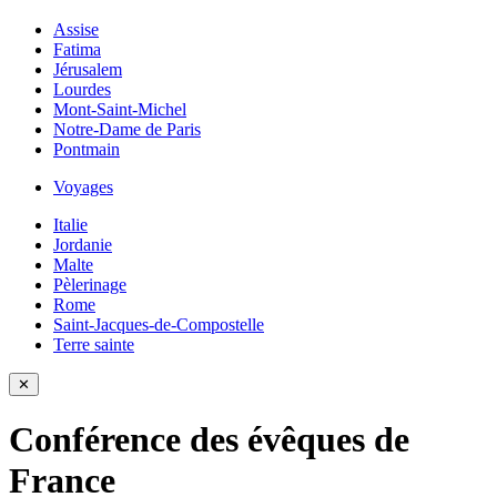
Assise
Fatima
Jérusalem
Lourdes
Mont-Saint-Michel
Notre-Dame de Paris
Pontmain
Voyages
Italie
Jordanie
Malte
Pèlerinage
Rome
Saint-Jacques-de-Compostelle
Terre sainte
✕
Conférence des évêques de
France