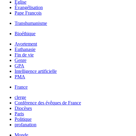
Église
Évangélisation
Pape François
Transhumanisme
Bioéthique
Avortement
Euthanasie
Fin de vie
Genre
GPA
Intelligence artificielle
PMA
France
clerge
Conférence des évêques de France
Diocèses
Paris
Politique
profanation
Monde