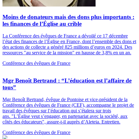
Moins de donateurs mais des dons plus importants :
les finances de l’Église au crible
La Conférence des évêques de France a dévoilé ce 17 décembre
l’état des finances de l’Église en France, dont l’ensemble des dons et
des actions de collecte a généré 825 millions d’euros en 2024. Des
ressources "au service de la mission" en hausse de 3,8% en un an.
Conférence des évêques de France
Mgr Benoît Bertrand : “L’éducation est l’affaire de
tous”
Mgr Benoît Bertrand, évêque de Pontoise et vice-président de la
Conférence des évêques de France (CEF), accompagne le projet de
travail des évêques sur l’éducation qui s’étalera sur trois
ans. "L’Église veut s’engager, en partenariat avec la société, aux
côtés des éducateurs", assure-t-il auprès d’Aleteia. Entretien.
Conférence des évêques de France