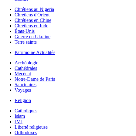
Chrétiens au Nigeria
Chrétiens d'Orient
Chrétiens en Chine
Chrétiens en Inde
États-Unis
Guerre en Ukraine
Terre sainte
Patrimoine Actualités
Archéologie
Cathédrales
Mécénat
Notre-Dame de Paris
Sanctuaires
Voyages
Religion
Catholiques
Islam
JMJ
Liberté religieuse
Orthodoxes