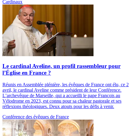
Cardinaux
Le cardinal Aveline, un profil rassembleur pour
l’Église en France ?
Réunis en Assemblée plénière, les évêques de France ont élu, ce 2
avril, le cardinal Aveline comme président de leur Conférence.
L’archevêque de Marseille, qui a accueilli le pape François au
Vélodrome en 2023, est connu pour sa chaleur pastorale et ses
réflexions théologiques. Deux atouts pour les défis à venir.
Conférence des évêques de France