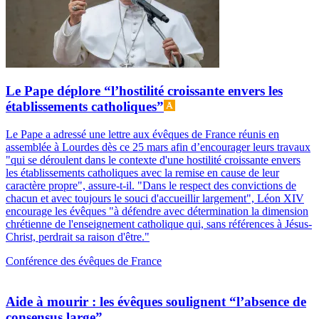
Le Pape déplore “l’hostilité croissante envers les
établissements catholiques”
Le Pape a adressé une lettre aux évêques de France réunis en
assemblée à Lourdes dès ce 25 mars afin d’encourager leurs travaux
"qui se déroulent dans le contexte d'une hostilité croissante envers
les établissements catholiques avec la remise en cause de leur
caractère propre", assure-t-il. "Dans le respect des convictions de
chacun et avec toujours le souci d'accueillir largement", Léon XIV
encourage les évêques "à défendre avec détermination la dimension
chrétienne de l'enseignement catholique qui, sans références à Jésus-
Christ, perdrait sa raison d'être."
Conférence des évêques de France
Aide à mourir : les évêques soulignent “l’absence de
consensus large”