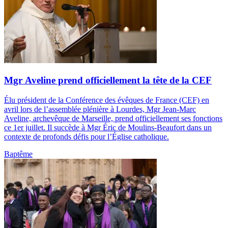
Mgr Aveline prend officiellement la tête de la CEF
Élu président de la Conférence des évêques de France (CEF) en
avril lors de l’assemblée plénière à Lourdes, Mgr Jean-Marc
Aveline, archevêque de Marseille, prend officiellement ses fonctions
ce 1er juillet. Il succède à Mgr Éric de Moulins-Beaufort dans un
contexte de profonds défis pour l’Église catholique.
Baptême