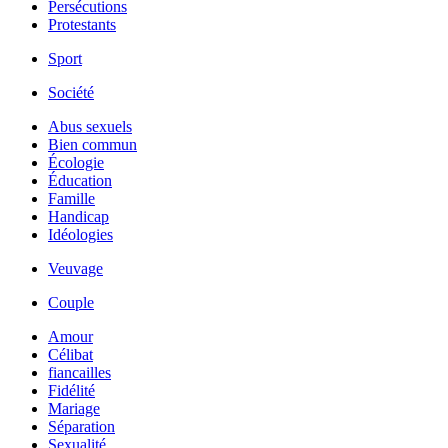
Persécutions
Protestants
Sport
Société
Abus sexuels
Bien commun
Écologie
Éducation
Famille
Handicap
Idéologies
Veuvage
Couple
Amour
Célibat
fiancailles
Fidélité
Mariage
Séparation
Sexualité