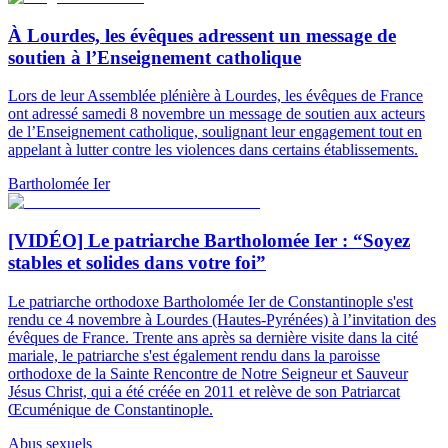
À Lourdes, les évêques adressent un message de
soutien à l’Enseignement catholique
Lors de leur Assemblée plénière à Lourdes, les évêques de France
ont adressé samedi 8 novembre un message de soutien aux acteurs
de l’Enseignement catholique, soulignant leur engagement tout en
appelant à lutter contre les violences dans certains établissements.
Bartholomée Ier
[VIDÉO] Le patriarche Bartholomée Ier : “Soyez
stables et solides dans votre foi”
Le patriarche orthodoxe Bartholomée Ier de Constantinople s'est
rendu ce 4 novembre à Lourdes (Hautes-Pyrénées) à l’invitation des
évêques de France. Trente ans après sa dernière visite dans la cité
mariale, le patriarche s'est également rendu dans la paroisse
orthodoxe de la Sainte Rencontre de Notre Seigneur et Sauveur
Jésus Christ, qui a été créée en 2011 et relève de son Patriarcat
Œcuménique de Constantinople.
Abus sexuels