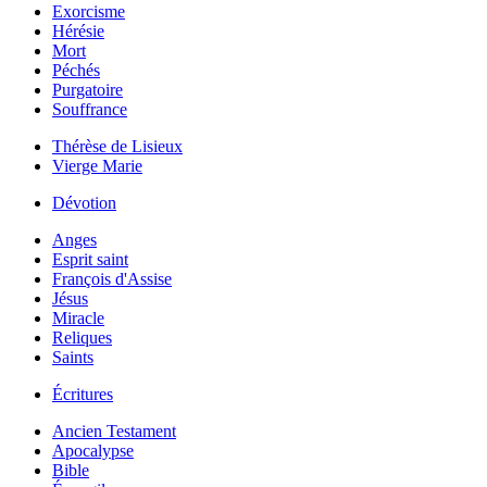
Exorcisme
Hérésie
Mort
Péchés
Purgatoire
Souffrance
Thérèse de Lisieux
Vierge Marie
Dévotion
Anges
Esprit saint
François d'Assise
Jésus
Miracle
Reliques
Saints
Écritures
Ancien Testament
Apocalypse
Bible