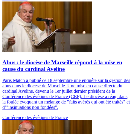
Abus : le diocèse de Marseille répond à la mise en
cause du cardinal Aveline
Paris Match a publié ce 18 septembre une enquête sur la gestion des
abus dans le diocèse de Marseille. Une mise en cause directe du
cardinal Aveline, devenu le 1er juillet dernier président de la
Conférence des évêques de France (CEF). Le diocèse a réagi dans
la foulée évoquant un mélange de "faits avérés qui ont été traités" et
d’"insinuations non fondées".
Conférence des évêques de France