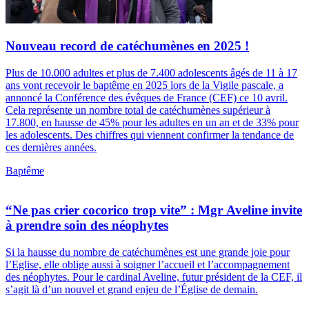
Nouveau record de catéchumènes en 2025 !
Plus de 10.000 adultes et plus de 7.400 adolescents âgés de 11 à 17
ans vont recevoir le baptême en 2025 lors de la Vigile pascale, a
annoncé la Conférence des évêques de France (CEF) ce 10 avril.
Cela représente un nombre total de catéchumènes supérieur à
17.800, en hausse de 45% pour les adultes en un an et de 33% pour
les adolescents. Des chiffres qui viennent confirmer la tendance de
ces dernières années.
Baptême
“Ne pas crier cocorico trop vite” : Mgr Aveline invite
à prendre soin des néophytes
Si la hausse du nombre de catéchumènes est une grande joie pour
l’Eglise, elle oblige aussi à soigner l’accueil et l’accompagnement
des néophytes. Pour le cardinal Aveline, futur président de la CEF, il
s’agit là d’un nouvel et grand enjeu de l’Église de demain.