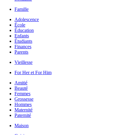
Famille
Adolescence
École
Éducation
Enfants
Étudiants
Finances
Parents
Vieillesse
For Her et For Him
Amitié
Beauté
Femmes
Grossesse
Hommes
Maternité
Paternité
Maison