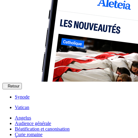
Retour
Synode
Vatican
Angelus
Audience générale
Béatification et canonisation
Curie romaine