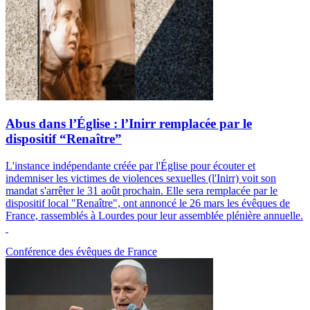
Abus dans l’Église : l’Inirr remplacée par le
dispositif “Renaître”
L'instance indépendante créée par l'Église pour écouter et
indemniser les victimes de violences sexuelles (l'Inirr) voit son
mandat s'arrêter le 31 août prochain. Elle sera remplacée par le
dispositif local "Renaître", ont annoncé le 26 mars les évêques de
France, rassemblés à Lourdes pour leur assemblée plénière annuelle.
Conférence des évêques de France