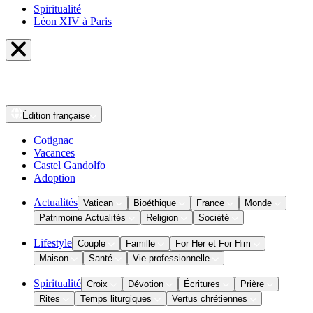
Spiritualité
Léon XIV à Paris
Édition
française
Cotignac
Vacances
Castel Gandolfo
Adoption
Actualités
Vatican
Bioéthique
France
Monde
Patrimoine Actualités
Religion
Société
Lifestyle
Couple
Famille
For Her et For Him
Maison
Santé
Vie professionnelle
Spiritualité
Croix
Dévotion
Écritures
Prière
Rites
Temps liturgiques
Vertus chrétiennes