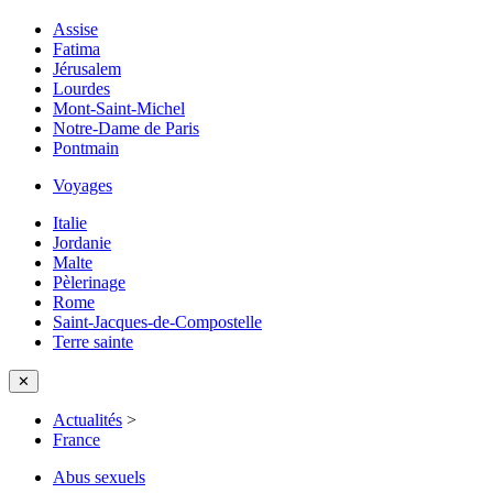
Assise
Fatima
Jérusalem
Lourdes
Mont-Saint-Michel
Notre-Dame de Paris
Pontmain
Voyages
Italie
Jordanie
Malte
Pèlerinage
Rome
Saint-Jacques-de-Compostelle
Terre sainte
✕
Actualités
>
France
Abus sexuels