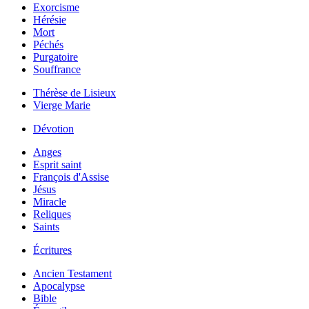
Exorcisme
Hérésie
Mort
Péchés
Purgatoire
Souffrance
Thérèse de Lisieux
Vierge Marie
Dévotion
Anges
Esprit saint
François d'Assise
Jésus
Miracle
Reliques
Saints
Écritures
Ancien Testament
Apocalypse
Bible