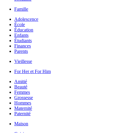
Famille
Adolescence
École
Éducation
Enfants
Étudiants
Finances
Parents
Vieillesse
For Her et For Him
Amitié
Beauté
Femmes
Grossesse
Hommes
Maternité
Paternité
Maison