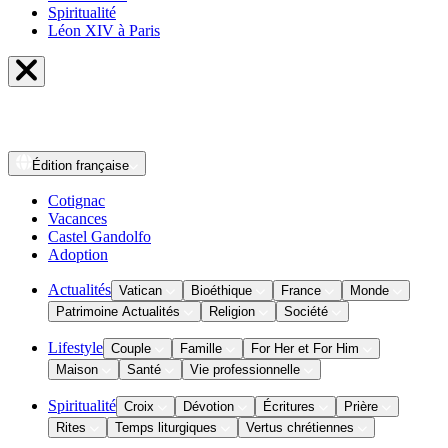
Spiritualité
Léon XIV à Paris
Édition
française
Cotignac
Vacances
Castel Gandolfo
Adoption
Actualités
Vatican
Bioéthique
France
Monde
Patrimoine Actualités
Religion
Société
Lifestyle
Couple
Famille
For Her et For Him
Maison
Santé
Vie professionnelle
Spiritualité
Croix
Dévotion
Écritures
Prière
Rites
Temps liturgiques
Vertus chrétiennes