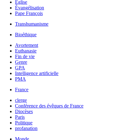
Église
Évangélisation
Pape François
Transhumanisme
Bioéthique
Avortement
Euthanasie
Fin de vie
Genre
GPA
Intelligence artificielle
PMA
France
clerge
Conférence des évêques de France
Diocèses
Paris
Politique
profanation
Monde