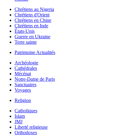
Chrétiens au Nigeria
Chrétiens d'Orient
Chrétiens en Chine
Chrétiens en Inde
États-Unis
Guerre en Ukraine
Terre sainte
Patrimoine Actualités
Archéologie
Cathédrales
Mécénat
Notre-Dame de Paris
Sanctuaires
Voyages
Religion
Catholiques
Islam
JMJ
Liberté religieuse
Orthodoxes