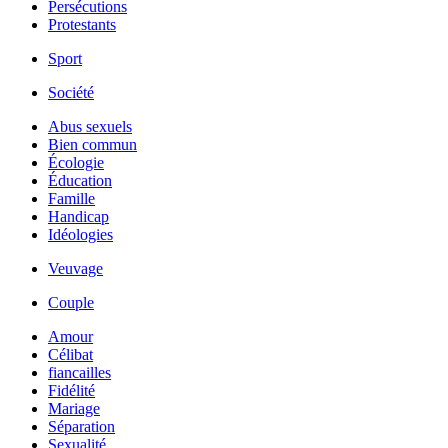
Persécutions
Protestants
Sport
Société
Abus sexuels
Bien commun
Écologie
Éducation
Famille
Handicap
Idéologies
Veuvage
Couple
Amour
Célibat
fiancailles
Fidélité
Mariage
Séparation
Sexualité