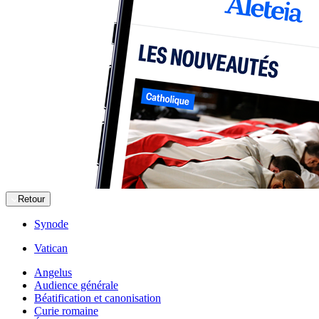
Retour
Synode
Vatican
Angelus
Audience générale
Béatification et canonisation
Curie romaine