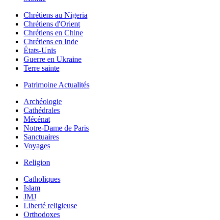
Chrétiens au Nigeria
Chrétiens d'Orient
Chrétiens en Chine
Chrétiens en Inde
États-Unis
Guerre en Ukraine
Terre sainte
Patrimoine Actualités
Archéologie
Cathédrales
Mécénat
Notre-Dame de Paris
Sanctuaires
Voyages
Religion
Catholiques
Islam
JMJ
Liberté religieuse
Orthodoxes