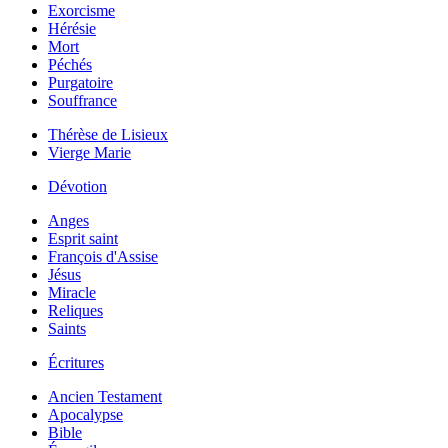
Exorcisme
Hérésie
Mort
Péchés
Purgatoire
Souffrance
Thérèse de Lisieux
Vierge Marie
Dévotion
Anges
Esprit saint
François d'Assise
Jésus
Miracle
Reliques
Saints
Écritures
Ancien Testament
Apocalypse
Bible