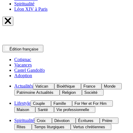
Spiritualité
Léon XIV à Paris
Édition
française
Cotignac
Vacances
Castel Gandolfo
Adoption
Actualités
Vatican
Bioéthique
France
Monde
Patrimoine Actualités
Religion
Société
Lifestyle
Couple
Famille
For Her et For Him
Maison
Santé
Vie professionnelle
Spiritualité
Croix
Dévotion
Écritures
Prière
Rites
Temps liturgiques
Vertus chrétiennes