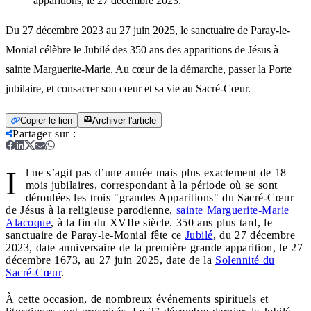
apparitions, le 27 décembre 2023.
Du 27 décembre 2023 au 27 juin 2025, le sanctuaire de Paray-le-
Monial célèbre le Jubilé des 350 ans des apparitions de Jésus à
sainte Marguerite-Marie. Au cœur de la démarche, passer la Porte
jubilaire, et consacrer son cœur et sa vie au Sacré-Cœur.
Copier le lien
Archiver l'article
Partager sur
:
I
l ne s’agit pas d’une année mais plus exactement de 18
mois jubilaires, correspondant à la période où se sont
déroulées les trois "grandes Apparitions" du Sacré-Cœur
de Jésus à la religieuse parodienne,
sainte Marguerite-Marie
Alacoque
, à la fin du XVIIe siècle. 350 ans plus tard, le
sanctuaire de Paray-le-Monial fête ce
Jubilé
, du 27 décembre
2023, date anniversaire de la première grande apparition, le 27
décembre 1673, au 27 juin 2025, date de la
Solennité du
Sacré-Cœur
.
À cette occasion, de nombreux événements spirituels et