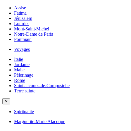
Assise
Fatima
Jérusalem
Lourdes
Mont-Saint-Michel
Notre-Dame de Paris
Pontmain
Voyages
Italie
Jordanie
Malte
Pèlerinage
Rome
Saint-Jacques-de-Compostelle
Terre sainte
✕
Spiritualité
Marguerite-Marie Alacoque