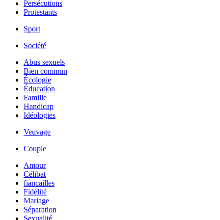
Persécutions
Protestants
Sport
Société
Abus sexuels
Bien commun
Écologie
Éducation
Famille
Handicap
Idéologies
Veuvage
Couple
Amour
Célibat
fiancailles
Fidélité
Mariage
Séparation
Sexualité