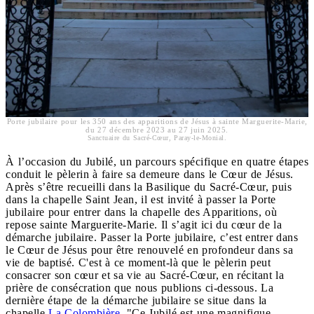
Porte jubilaire pour les 350 ans des apparitions de Jésus à sainte Marguerite-Marie,
du 27 décembre 2023 au 27 juin 2025.
Sanctuaire du Sacré-Cœur, Paray-le-Monial.
À l’occasion du Jubilé, un parcours spécifique en quatre étapes
conduit le pèlerin à faire sa demeure dans le Cœur de Jésus.
Après s’être recueilli dans la Basilique du Sacré-Cœur, puis
dans la chapelle Saint Jean, il est invité à passer la Porte
jubilaire pour entrer dans la chapelle des Apparitions, où
repose sainte Marguerite-Marie. Il s’agit ici du cœur de la
démarche jubilaire. Passer la Porte jubilaire, c’est entrer dans
le Cœur de Jésus pour être renouvelé en profondeur dans sa
vie de baptisé. C'est à ce moment-là que le pèlerin peut
consacrer son cœur et sa vie au Sacré-Cœur, en récitant la
prière de consécration que nous publions ci-dessous. La
dernière étape de la démarche jubilaire se situe dans la
chapelle
La Colombière
. "Ce Jubilé est une magnifique