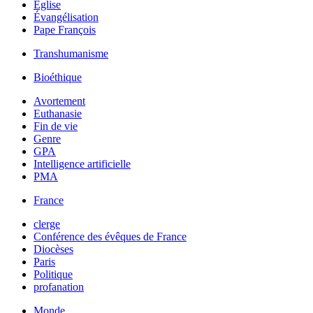
Église
Évangélisation
Pape François
Transhumanisme
Bioéthique
Avortement
Euthanasie
Fin de vie
Genre
GPA
Intelligence artificielle
PMA
France
clerge
Conférence des évêques de France
Diocèses
Paris
Politique
profanation
Monde