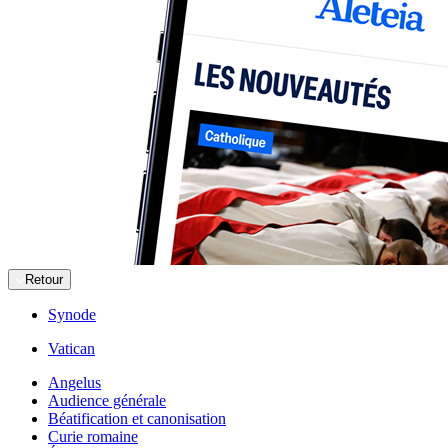
Retour
Synode
Vatican
Angelus
Audience générale
Béatification et canonisation
Curie romaine