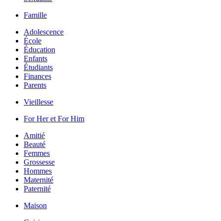
Famille
Adolescence
École
Éducation
Enfants
Étudiants
Finances
Parents
Vieillesse
For Her et For Him
Amitié
Beauté
Femmes
Grossesse
Hommes
Maternité
Paternité
Maison