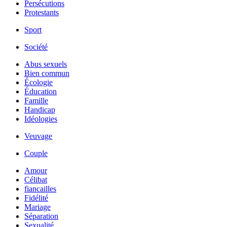
Persécutions
Protestants
Sport
Société
Abus sexuels
Bien commun
Écologie
Éducation
Famille
Handicap
Idéologies
Veuvage
Couple
Amour
Célibat
fiancailles
Fidélité
Mariage
Séparation
Sexualité