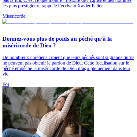
pas la fuir. C’est ce que montre l’histoire de l’Église et des hommes
les plus prestigieux, rappelle l’écrivain Xavier Patier.
Miséricorde
Donnez-vous plus de poids au péché qu’à la
miséricorde de Dieu ?
De nombreux chrétiens croient que leurs péchés sont si grands qu’ils
ne peuvent pas obtenir le pardon de Dieu. Cette focalisation sur le
péché empêche la miséricorde de Dieu d’agir pleinement dans leur
vie.
Foi