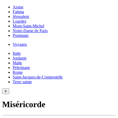
Assise
Fatima
Jérusalem
Lourdes
Mont-Saint-Michel
Notre-Dame de Paris
Pontmain
Voyages
Italie
Jordanie
Malte
Pèlerinage
Rome
Saint-Jacques-de-Compostelle
Terre sainte
✕
Miséricorde