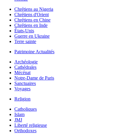
Chrétiens au Nigeria
Chrétiens d'Orient
Chrétiens en Chine
Chrétiens en Inde
États-Unis
Guerre en Ukraine
Terre sainte
Patrimoine Actualités
Archéologie
Cathédrales
Mécénat
Notre-Dame de Paris
Sanctuaires
Voyages
Religion
Catholiques
Islam
JMJ
Liberté religieuse
Orthodoxes