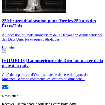
250 heures d’adoration pour fêter les 250 ans des
États-Unis
À l’occasion du 250e anniversaire de la Déclaration d’indépendance
des États-Unis, les évêques catholiques...
Homélie
[HOMÉLIE] La miséricorde de Dieu fait passer de la
peur à la paix
Curé de la paroisse d’Oullins, dans le diocèse de Lyon, don
Maxence Bertrand commente les lectures du dimanche...
Newsletter
Recevez Aleteia chaque jour dans votre boite e-mail.