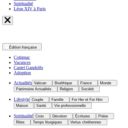
Spiritualité
Léon XIV à Paris
Édition
française
Cotignac
Vacances
Castel Gandolfo
Adoption
Actualités
Vatican
Bioéthique
France
Monde
Patrimoine Actualités
Religion
Société
Lifestyle
Couple
Famille
For Her et For Him
Maison
Santé
Vie professionnelle
Spiritualité
Croix
Dévotion
Écritures
Prière
Rites
Temps liturgiques
Vertus chrétiennes