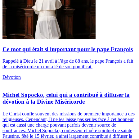
Ce mot qui était si important pour le pape François
Rappelé à Dieu le 21 avril à l’âge de 88 ans, le pape François a fait
de la miséricorde un mot-clé de son pontificat.
Dévotion
Michel Sopocko, celui qui a contribué à diffuser la
dévotion à la Divine Miséricorde
Le Christ confie souvent des missions de première importance à des
religieuses. Cependant, Il ne les laisse pas seules face à cet honneur,
qui est aussi une charge pouvant parfois devenir source de
souffrances. Michel Sopocko, confesseur et père spirituel de sainte
Faustine, fêté le 15 février, a ainsi largement contribué à diffuser la