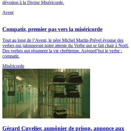
dévotion à la Divine Miséricorde.
Avent
Compatir, premier pas vers la miséricorde
Tout au long de l’Avent, le père Michel Martin-Prével évoque des
verbes qui jalonneront notre attente du Verbe qui se fait chair à Noël.
Des verbes qui résument la vie chrétienne. Aujourd’hui le verbe :
compatir.
Miséricorde
Gérard Cuvelier, aumônier de prison, annonce aux