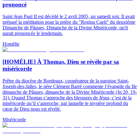
prononcé
Saint Jean Paul II est décédé le 2 avril 2005, un samedi soir. Il avait
préparé la méditation pour la prière du "Regina Caeli" du deuxième
Dimanche de Pâques, Dimanche de la Divine Miséricorde, qu'il
aurait prononcée le lendemain.
Homélie
[HOMÉLIE] À Thomas, Dieu se révèle par sa
miséricorde
Prêtre du diocèse de Bordeaux, coopérateur de la paroisse Saint-
Joseph-des-Jalles, le père Clément Barré commente l’évangile du IIe
dimanche de Pâques, dimanche de la Divine Miséricorde (Jn 20, 19-
31). Quand Thomas s’approche des blessures de Jésus, c’est de la
miséricorde qu’il s’approche, par laquelle le mystère profond du
cœur de Dieu nous est révélé.
Miséricorde