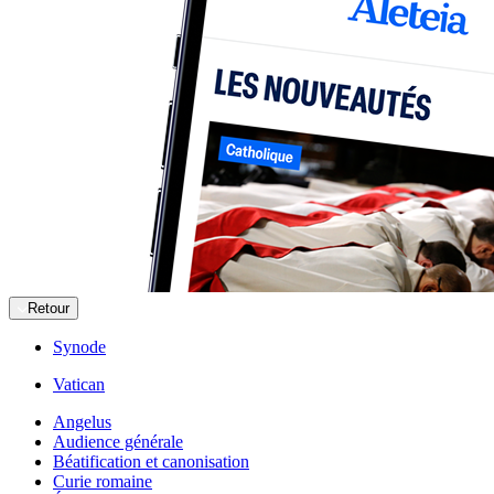
Retour
Synode
Vatican
Angelus
Audience générale
Béatification et canonisation
Curie romaine