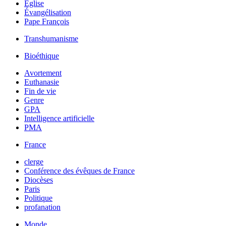
Église
Évangélisation
Pape François
Transhumanisme
Bioéthique
Avortement
Euthanasie
Fin de vie
Genre
GPA
Intelligence artificielle
PMA
France
clerge
Conférence des évêques de France
Diocèses
Paris
Politique
profanation
Monde