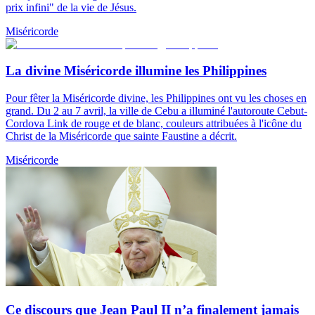
prix infini" de la vie de Jésus.
Miséricorde
La divine Miséricorde illumine les Philippines
Pour fêter la Miséricorde divine, les Philippines ont vu les choses en
grand. Du 2 au 7 avril, la ville de Cebu a illuminé l'autoroute Cebut-
Cordova Link de rouge et de blanc, couleurs attribuées à l'icône du
Christ de la Miséricorde que sainte Faustine a décrit.
Miséricorde
Ce discours que Jean Paul II n’a finalement jamais