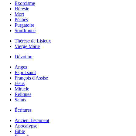
Exorcisme
Hérésie
Mort
Péchés
Purgatoire
Souffrance
Thérèse de Lisieux
Vierge Marie
Dévotion
Anges
Esprit saint
François d'Assise
Jésus
Miracle
Reliques
Saints
Écritures
Ancien Testament
Apocalypse
Bible