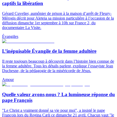
captifs la libération
Gérard Cuvelier, aumônier de prison à la maison d’arrêt de Fleury-
Mérogis décrit pour Aleteia sa mission particulière à l’occasion de la
diffusion dimanche 1er septembre à 10h sur France 2, du
documentaire La Visite.
Évangiles
L’inépuisable Évangile de la femme adultère
Il reste toujours beaucoup à découvrir dans l’histoire bien connue de
la femme adultère. Tous les détails parlent, explique l’essayiste Jean
Duchesne, de la pédagogie de la miséricorde de Jésus.
Amour
Quelle valeur avons-nous ? La lumineuse réponse du
pape François
"Le Christ a vraiment donné sa vie pour moi", a insisté le pape
François lors du Regina Cæli ce dimanche 21 avril. Chacun vaut "le