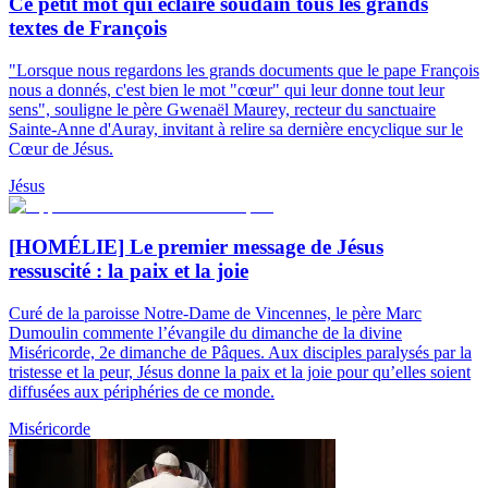
Ce petit mot qui éclaire soudain tous les grands
textes de François
"Lorsque nous regardons les grands documents que le pape François
nous a donnés, c'est bien le mot "cœur" qui leur donne tout leur
sens", souligne le père Gwenaël Maurey, recteur du sanctuaire
Sainte-Anne d'Auray, invitant à relire sa dernière encyclique sur le
Cœur de Jésus.
Jésus
[HOMÉLIE] Le premier message de Jésus
ressuscité : la paix et la joie
Curé de la paroisse Notre-Dame de Vincennes, le père Marc
Dumoulin commente l’évangile du dimanche de la divine
Miséricorde, 2e dimanche de Pâques. Aux disciples paralysés par la
tristesse et la peur, Jésus donne la paix et la joie pour qu’elles soient
diffusées aux périphéries de ce monde.
Miséricorde