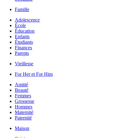
Famille
Adolescence
École
Éducation
Enfants
Étudiants
Finances
Parents
Vieillesse
For Her et For Him
Amitié
Beauté
Femmes
Grossesse
Hommes
Maternité
Paternité
Maison