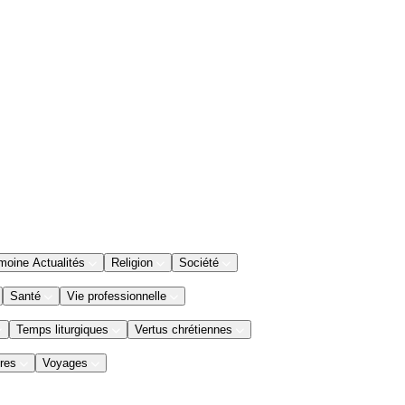
moine Actualités
Religion
Société
Santé
Vie professionnelle
Temps liturgiques
Vertus chrétiennes
res
Voyages