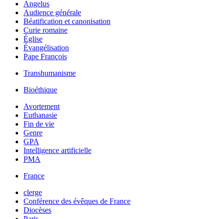
Angelus
Audience générale
Béatification et canonisation
Curie romaine
Église
Évangélisation
Pape François
Transhumanisme
Bioéthique
Avortement
Euthanasie
Fin de vie
Genre
GPA
Intelligence artificielle
PMA
France
clerge
Conférence des évêques de France
Diocèses
Paris