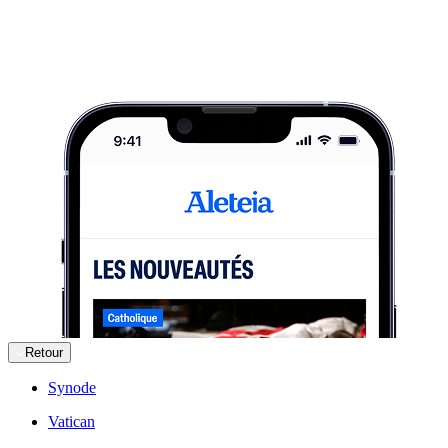
Retour
Synode
Vatican