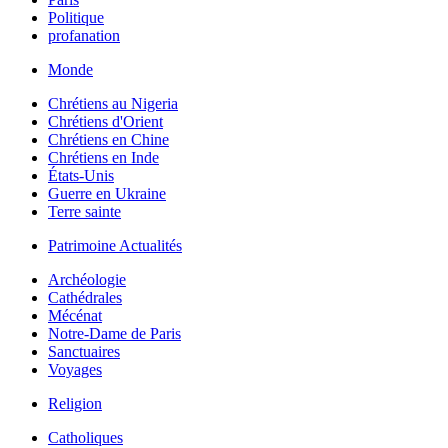
Politique
profanation
Monde
Chrétiens au Nigeria
Chrétiens d'Orient
Chrétiens en Chine
Chrétiens en Inde
États-Unis
Guerre en Ukraine
Terre sainte
Patrimoine Actualités
Archéologie
Cathédrales
Mécénat
Notre-Dame de Paris
Sanctuaires
Voyages
Religion
Catholiques