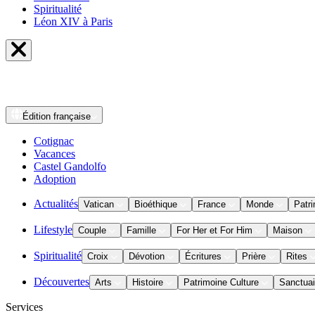
Spiritualité
Léon XIV à Paris
Édition
française
Cotignac
Vacances
Castel Gandolfo
Adoption
Actualités
Vatican
Bioéthique
France
Monde
Patri
Lifestyle
Couple
Famille
For Her et For Him
Maison
Spiritualité
Croix
Dévotion
Écritures
Prière
Rites
Découvertes
Arts
Histoire
Patrimoine Culture
Sanctuai
Services