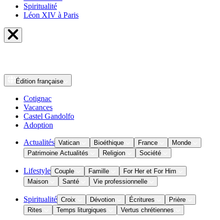
Spiritualité
Léon XIV à Paris
Édition
française
Cotignac
Vacances
Castel Gandolfo
Adoption
Actualités
Vatican
Bioéthique
France
Monde
Patrimoine Actualités
Religion
Société
Lifestyle
Couple
Famille
For Her et For Him
Maison
Santé
Vie professionnelle
Spiritualité
Croix
Dévotion
Écritures
Prière
Rites
Temps liturgiques
Vertus chrétiennes