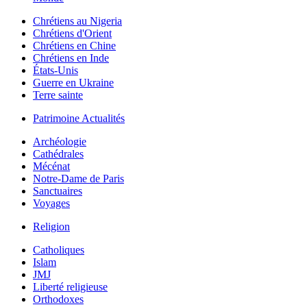
Chrétiens au Nigeria
Chrétiens d'Orient
Chrétiens en Chine
Chrétiens en Inde
États-Unis
Guerre en Ukraine
Terre sainte
Patrimoine Actualités
Archéologie
Cathédrales
Mécénat
Notre-Dame de Paris
Sanctuaires
Voyages
Religion
Catholiques
Islam
JMJ
Liberté religieuse
Orthodoxes