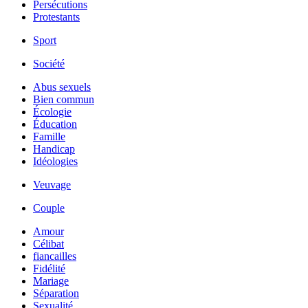
Persécutions
Protestants
Sport
Société
Abus sexuels
Bien commun
Écologie
Éducation
Famille
Handicap
Idéologies
Veuvage
Couple
Amour
Célibat
fiancailles
Fidélité
Mariage
Séparation
Sexualité