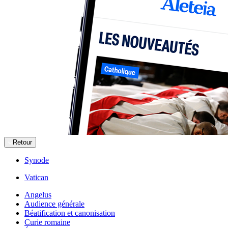
Retour
Synode
Vatican
Angelus
Audience générale
Béatification et canonisation
Curie romaine