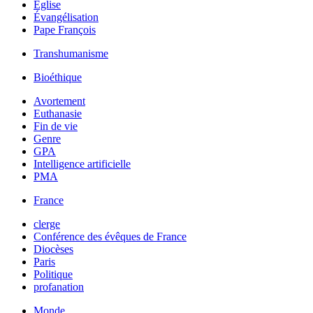
Église
Évangélisation
Pape François
Transhumanisme
Bioéthique
Avortement
Euthanasie
Fin de vie
Genre
GPA
Intelligence artificielle
PMA
France
clerge
Conférence des évêques de France
Diocèses
Paris
Politique
profanation
Monde