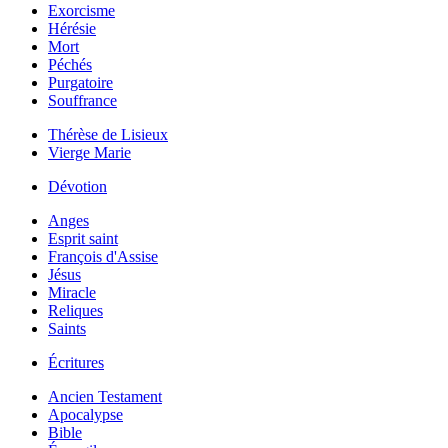
Exorcisme
Hérésie
Mort
Péchés
Purgatoire
Souffrance
Thérèse de Lisieux
Vierge Marie
Dévotion
Anges
Esprit saint
François d'Assise
Jésus
Miracle
Reliques
Saints
Écritures
Ancien Testament
Apocalypse
Bible