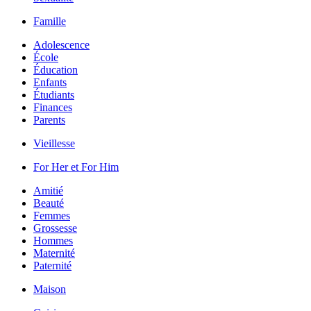
Famille
Adolescence
École
Éducation
Enfants
Étudiants
Finances
Parents
Vieillesse
For Her et For Him
Amitié
Beauté
Femmes
Grossesse
Hommes
Maternité
Paternité
Maison