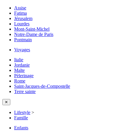
Assise
Fatima
Jérusalem
Lourdes
Mont-Saint-Michel
Notre-Dame de Paris
Pontmain
Voyages
Italie
Jordanie
Malte
Pèlerinage
Rome
Saint-Jacques-de-Compostelle
Terre sainte
✕
Lifestyle
>
Famille
Enfants