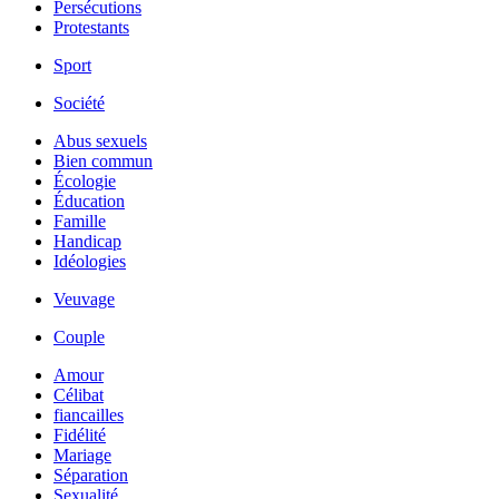
Persécutions
Protestants
Sport
Société
Abus sexuels
Bien commun
Écologie
Éducation
Famille
Handicap
Idéologies
Veuvage
Couple
Amour
Célibat
fiancailles
Fidélité
Mariage
Séparation
Sexualité