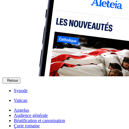
Retour
Synode
Vatican
Angelus
Audience générale
Béatification et canonisation
Curie romaine