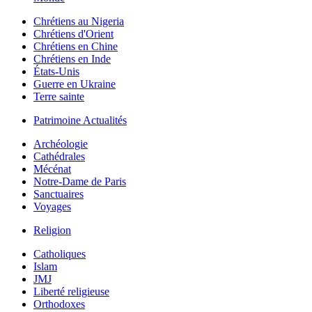
Chrétiens au Nigeria
Chrétiens d'Orient
Chrétiens en Chine
Chrétiens en Inde
États-Unis
Guerre en Ukraine
Terre sainte
Patrimoine Actualités
Archéologie
Cathédrales
Mécénat
Notre-Dame de Paris
Sanctuaires
Voyages
Religion
Catholiques
Islam
JMJ
Liberté religieuse
Orthodoxes