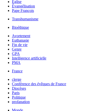
Église
Évangélisation
Pape François
Transhumanisme
Bioéthique
Avortement
Euthanasie
Fin de vie
Genre
GPA
Intelligence artificielle
PMA
France
clerge
Conférence des évêques de France
Diocèses
Paris
Politique
profanation
Monde