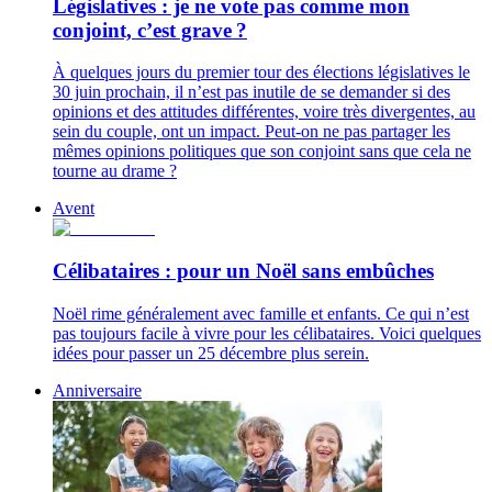
Législatives : je ne vote pas comme mon
conjoint, c’est grave ?
À quelques jours du premier tour des élections législatives le
30 juin prochain, il n’est pas inutile de se demander si des
opinions et des attitudes différentes, voire très divergentes, au
sein du couple, ont un impact. Peut-on ne pas partager les
mêmes opinions politiques que son conjoint sans que cela ne
tourne au drame ?
Avent
Célibataires : pour un Noël sans embûches
Noël rime généralement avec famille et enfants. Ce qui n’est
pas toujours facile à vivre pour les célibataires. Voici quelques
idées pour passer un 25 décembre plus serein.
Anniversaire