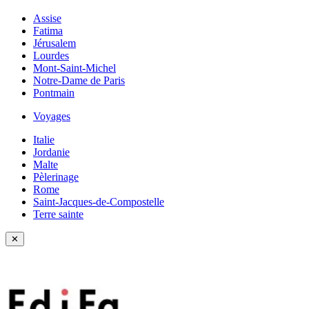
Assise
Fatima
Jérusalem
Lourdes
Mont-Saint-Michel
Notre-Dame de Paris
Pontmain
Voyages
Italie
Jordanie
Malte
Pèlerinage
Rome
Saint-Jacques-de-Compostelle
Terre sainte
✕