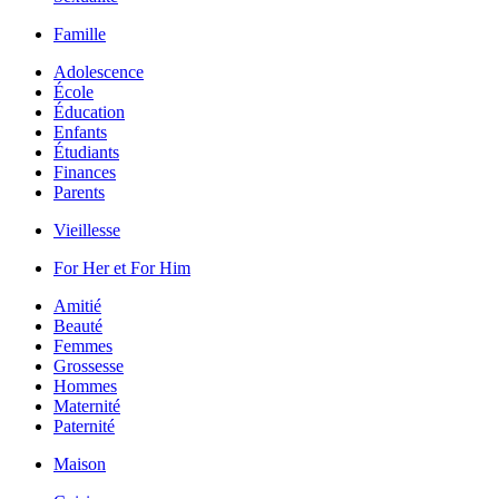
Famille
Adolescence
École
Éducation
Enfants
Étudiants
Finances
Parents
Vieillesse
For Her et For Him
Amitié
Beauté
Femmes
Grossesse
Hommes
Maternité
Paternité
Maison