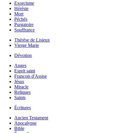
Exorcisme
Hérésie
Mort
Péchés
Purgatoire
Souffrance
Thérèse de Lisieux
Vierge Marie
Dévotion
Anges
Esprit saint
François d'Assise
Jésus
Miracle
Reliques
Saints
Écritures
Ancien Testament
Apocalypse
Bible