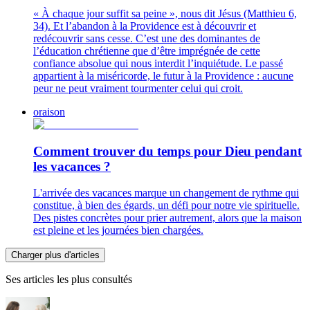
« À chaque jour suffit sa peine », nous dit Jésus (Matthieu 6,
34). Et l’abandon à la Providence est à découvrir et
redécouvrir sans cesse. C’est une des dominantes de
l’éducation chrétienne que d’être imprégnée de cette
confiance absolue qui nous interdit l’inquiétude. Le passé
appartient à la miséricorde, le futur à la Providence : aucune
peur ne peut vraiment tourmenter celui qui croit.
oraison
Comment trouver du temps pour Dieu pendant
les vacances ?
L'arrivée des vacances marque un changement de rythme qui
constitue, à bien des égards, un défi pour notre vie spirituelle.
Des pistes concrètes pour prier autrement, alors que la maison
est pleine et les journées bien chargées.
Charger plus d'articles
Ses articles les plus consultés