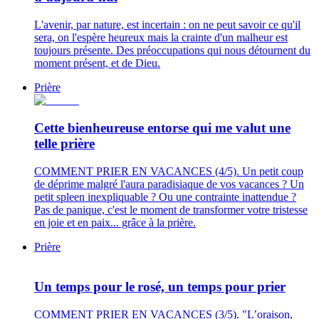
L'avenir, par nature, est incertain : on ne peut savoir ce qu'il
sera, on l'espère heureux mais la crainte d'un malheur est
toujours présente. Des préoccupations qui nous détournent du
moment présent, et de Dieu.
Prière
Cette bienheureuse entorse qui me valut une
telle prière
COMMENT PRIER EN VACANCES (4/5). Un petit coup
de déprime malgré l'aura paradisiaque de vos vacances ? Un
petit spleen inexpliquable ? Ou une contrainte inattendue ?
Pas de panique, c'est le moment de transformer votre tristesse
en joie et en paix... grâce à la prière.
Prière
Un temps pour le rosé, un temps pour prier
COMMENT PRIER EN VACANCES (3/5). "L’oraison,