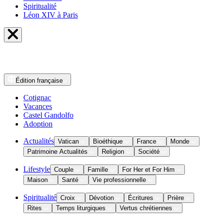
Spiritualité
Léon XIV à Paris
Édition
française
Cotignac
Vacances
Castel Gandolfo
Adoption
Actualités
Vatican
Bioéthique
France
Monde
Patrimoine Actualités
Religion
Société
Lifestyle
Couple
Famille
For Her et For Him
Maison
Santé
Vie professionnelle
Spiritualité
Croix
Dévotion
Écritures
Prière
Rites
Temps liturgiques
Vertus chrétiennes