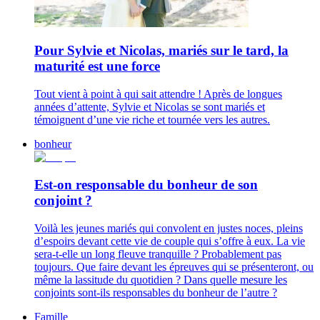
Pour Sylvie et Nicolas, mariés sur le tard, la
maturité est une force
Tout vient à point à qui sait attendre ! Après de longues
années d’attente, Sylvie et Nicolas se sont mariés et
témoignent d’une vie riche et tournée vers les autres.
bonheur
Est-on responsable du bonheur de son
conjoint ?
Voilà les jeunes mariés qui convolent en justes noces, pleins
d’espoirs devant cette vie de couple qui s’offre à eux. La vie
sera-t-elle un long fleuve tranquille ? Probablement pas
toujours. Que faire devant les épreuves qui se présenteront, ou
même la lassitude du quotidien ? Dans quelle mesure les
conjoints sont-ils responsables du bonheur de l’autre ?
Famille