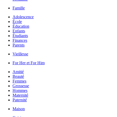
Famille
Adolescence
École
Éducation
Enfants
Étudiants
Finances
Parents
Vieillesse
For Her et For Him
Amitié
Beauté
Femmes
Grossesse
Hommes
Maternité
Paternité
Maison