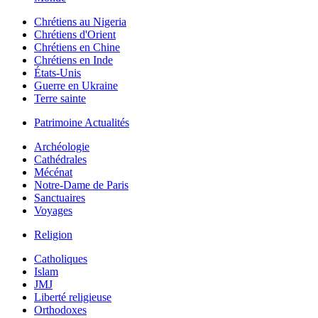
Chrétiens au Nigeria
Chrétiens d'Orient
Chrétiens en Chine
Chrétiens en Inde
États-Unis
Guerre en Ukraine
Terre sainte
Patrimoine Actualités
Archéologie
Cathédrales
Mécénat
Notre-Dame de Paris
Sanctuaires
Voyages
Religion
Catholiques
Islam
JMJ
Liberté religieuse
Orthodoxes