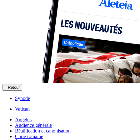
Retour
Synode
Vatican
Angelus
Audience générale
Béatification et canonisation
Curie romaine