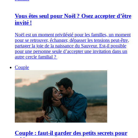
Vous êtes seul pour Noël ? Osez accepter d’être
invité !
Noël est un moment privilégié pour les familles, un moment
pour se retrouver, échanger, dépasser les tensions peut-être,
partager la joie de la naissance du Sauveur. Est-il possible
pour une personne seule d’accepter une invitation dans un
autre cercle familial ?
Couple
Couple : faut-il garder des petits secrets pour