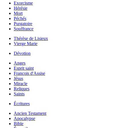
Exorcisme
Hérésie
Mort
Péchés
Purgatoire
Souffrance
Thérèse de Lisieux
Vierge Marie
Dévotion
Anges
Esprit saint
François d'Assise
Jésus
Miracle
Reliques
Saints
Écritures
Ancien Testament
Apocalypse
Bible