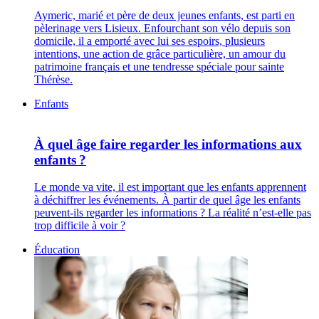
Aymeric, marié et père de deux jeunes enfants, est parti en
pèlerinage vers Lisieux. Enfourchant son vélo depuis son
domicile, il a emporté avec lui ses espoirs, plusieurs
intentions, une action de grâce particulière, un amour du
patrimoine français et une tendresse spéciale pour sainte
Thérèse.
Enfants
À quel âge faire regarder les informations aux
enfants ?
Le monde va vite, il est important que les enfants apprennent
à déchiffrer les événements. À partir de quel âge les enfants
peuvent-ils regarder les informations ? La réalité n’est-elle pas
trop difficile à voir ?
Éducation