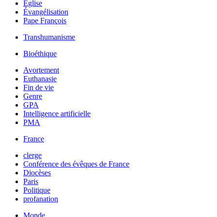
Église
Évangélisation
Pape François
Transhumanisme
Bioéthique
Avortement
Euthanasie
Fin de vie
Genre
GPA
Intelligence artificielle
PMA
France
clerge
Conférence des évêques de France
Diocèses
Paris
Politique
profanation
Monde