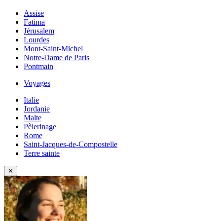
Assise
Fatima
Jérusalem
Lourdes
Mont-Saint-Michel
Notre-Dame de Paris
Pontmain
Voyages
Italie
Jordanie
Malte
Pèlerinage
Rome
Saint-Jacques-de-Compostelle
Terre sainte
✕