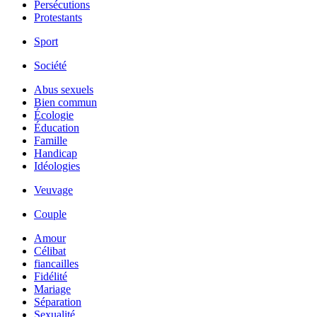
Persécutions
Protestants
Sport
Société
Abus sexuels
Bien commun
Écologie
Éducation
Famille
Handicap
Idéologies
Veuvage
Couple
Amour
Célibat
fiancailles
Fidélité
Mariage
Séparation
Sexualité