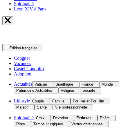
Spiritualité
Léon XIV à Paris
Édition
française
Cotignac
Vacances
Castel Gandolfo
Adoption
Actualités
Vatican
Bioéthique
France
Monde
Patrimoine Actualités
Religion
Société
Lifestyle
Couple
Famille
For Her et For Him
Maison
Santé
Vie professionnelle
Spiritualité
Croix
Dévotion
Écritures
Prière
Rites
Temps liturgiques
Vertus chrétiennes