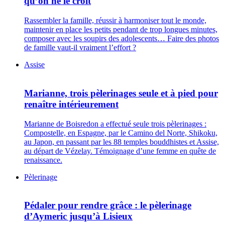
qu’on ne le croit
Rassembler la famille, réussir à harmoniser tout le monde,
maintenir en place les petits pendant de trop longues minutes,
composer avec les soupirs des adolescents… Faire des photos
de famille vaut-il vraiment l’effort ?
Assise
Marianne, trois pèlerinages seule et à pied pour
renaître intérieurement
Marianne de Boisredon a effectué seule trois pèlerinages :
Compostelle, en Espagne, par le Camino del Norte, Shikoku,
au Japon, en passant par les 88 temples bouddhistes et Assise,
au départ de Vézelay. Témoignage d’une femme en quête de
renaissance.
Pèlerinage
Pédaler pour rendre grâce : le pèlerinage
d’Aymeric jusqu’à Lisieux