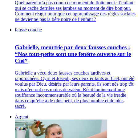
Quel parent n’a pas connu ce moment de flottement : l’enfant
qui se cache derrière ses jambes au moment de dire bonjour.
Comment réagir pour que cet apprentissage des règles sociales
ne devienne pas la bête noire de l’enfant ?
fausse couche
Gabrielle, meurtrie par deux fausses couches :
“Nos tout-petits sont une fenêtre ouverte sur le
Ciel”
Gabrielle a vécu deux fausses couches tardives et
rapprochées. Cyril et Joseph, ses deux enfants au Ciel, ont été
voulus par Dieu, désirés par leurs parents, ils sont nés trop tôt
mais n’en ont pas moins de valeur. Récit lumineux d’une
souffrance incommensurable où la beauté de la vie irradie
dans ce qu’elle a de plus petit, de plus humble et de plus
sacré.
Argent