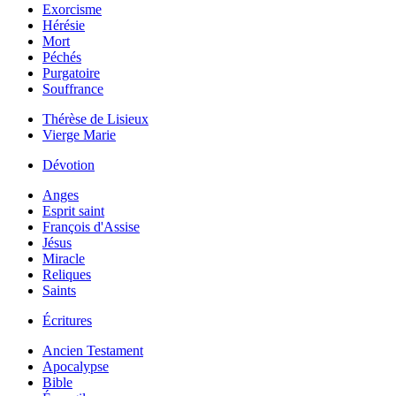
Exorcisme
Hérésie
Mort
Péchés
Purgatoire
Souffrance
Thérèse de Lisieux
Vierge Marie
Dévotion
Anges
Esprit saint
François d'Assise
Jésus
Miracle
Reliques
Saints
Écritures
Ancien Testament
Apocalypse
Bible