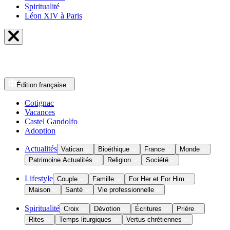
Spiritualité
Léon XIV à Paris
Édition
française
Cotignac
Vacances
Castel Gandolfo
Adoption
Actualités
Vatican
Bioéthique
France
Monde
Patrimoine Actualités
Religion
Société
Lifestyle
Couple
Famille
For Her et For Him
Maison
Santé
Vie professionnelle
Spiritualité
Croix
Dévotion
Écritures
Prière
Rites
Temps liturgiques
Vertus chrétiennes