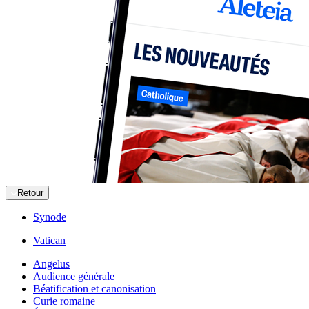
Retour
Synode
Vatican
Angelus
Audience générale
Béatification et canonisation
Curie romaine