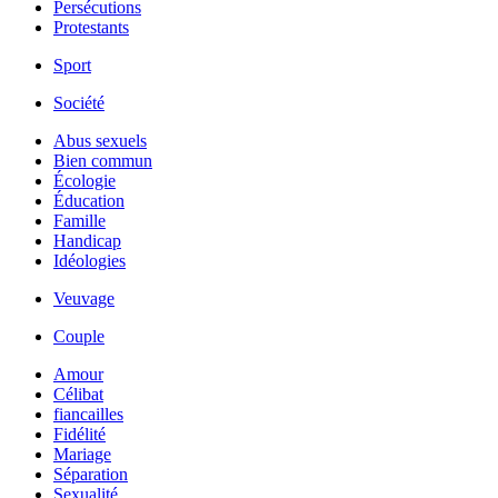
Persécutions
Protestants
Sport
Société
Abus sexuels
Bien commun
Écologie
Éducation
Famille
Handicap
Idéologies
Veuvage
Couple
Amour
Célibat
fiancailles
Fidélité
Mariage
Séparation
Sexualité