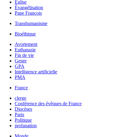
Église
Évangélisation
Pape François
Transhumanisme
Bioéthique
Avortement
Euthanasie
Fin de vie
Genre
GPA
Intelligence artificielle
PMA
France
clerge
Conférence des évêques de France
Diocèses
Paris
Politique
profanation
Monde