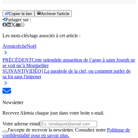
Copier le lien
Archiver l'article
Partager sur
:
Les mots-clés/tags associés à cet article :
Avent
crèche
Noël
PRÉCÉDENT
Cette splendide apparition de l’ange à saint Joseph ne
se voit qu’à Montpellier
SUIVANT
[VIDÉO] La parabole de la clef, ou comment parler de
sa foi sans l'imposer
Newsletter
Recevez Aleteia chaque jour dans votre boite e-mail.
Votre adresse email
J'accepte de recevoir la newsletter. Consultez notre
Politique de
confidentialité pour en savoir plus.