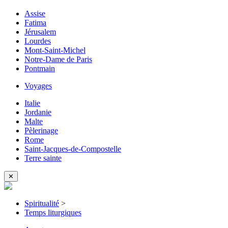
Assise
Fatima
Jérusalem
Lourdes
Mont-Saint-Michel
Notre-Dame de Paris
Pontmain
Voyages
Italie
Jordanie
Malte
Pèlerinage
Rome
Saint-Jacques-de-Compostelle
Terre sainte
✕
Spiritualité
>
Temps liturgiques