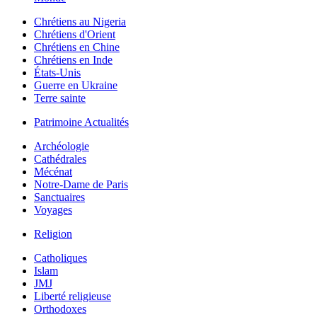
Chrétiens au Nigeria
Chrétiens d'Orient
Chrétiens en Chine
Chrétiens en Inde
États-Unis
Guerre en Ukraine
Terre sainte
Patrimoine Actualités
Archéologie
Cathédrales
Mécénat
Notre-Dame de Paris
Sanctuaires
Voyages
Religion
Catholiques
Islam
JMJ
Liberté religieuse
Orthodoxes