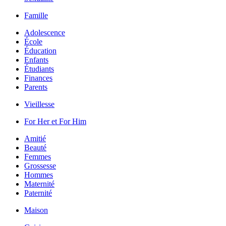
Famille
Adolescence
École
Éducation
Enfants
Étudiants
Finances
Parents
Vieillesse
For Her et For Him
Amitié
Beauté
Femmes
Grossesse
Hommes
Maternité
Paternité
Maison