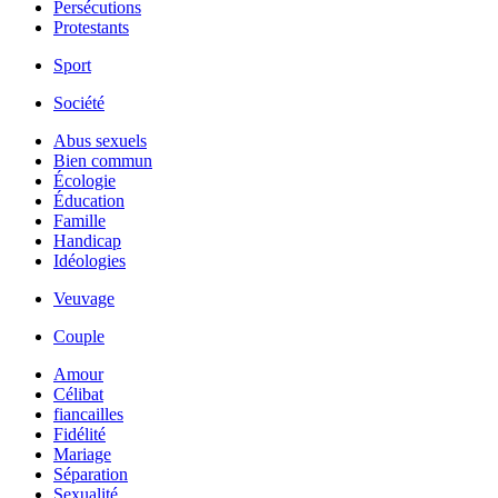
Persécutions
Protestants
Sport
Société
Abus sexuels
Bien commun
Écologie
Éducation
Famille
Handicap
Idéologies
Veuvage
Couple
Amour
Célibat
fiancailles
Fidélité
Mariage
Séparation
Sexualité