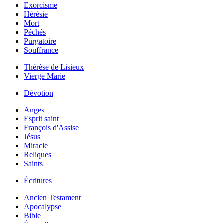
Exorcisme
Hérésie
Mort
Péchés
Purgatoire
Souffrance
Thérèse de Lisieux
Vierge Marie
Dévotion
Anges
Esprit saint
François d'Assise
Jésus
Miracle
Reliques
Saints
Écritures
Ancien Testament
Apocalypse
Bible