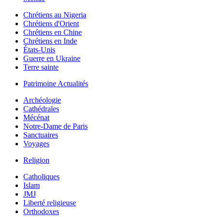
Chrétiens au Nigeria
Chrétiens d'Orient
Chrétiens en Chine
Chrétiens en Inde
États-Unis
Guerre en Ukraine
Terre sainte
Patrimoine Actualités
Archéologie
Cathédrales
Mécénat
Notre-Dame de Paris
Sanctuaires
Voyages
Religion
Catholiques
Islam
JMJ
Liberté religieuse
Orthodoxes