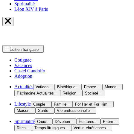
Spiritualité
Léon XIV à Paris
Édition
française
Cotignac
Vacances
Castel Gandolfo
Adoption
Actualités
Vatican
Bioéthique
France
Monde
Patrimoine Actualités
Religion
Société
Lifestyle
Couple
Famille
For Her et For Him
Maison
Santé
Vie professionnelle
Spiritualité
Croix
Dévotion
Écritures
Prière
Rites
Temps liturgiques
Vertus chrétiennes