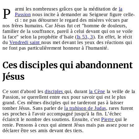
P
armi les nombreuses grâces que la méditation de
la
Passion
nous incite à demander au Seigneur figure celle-
ci : ne pas détourner le regard des misères vécues par
nos frères humains. Car Jésus fut cet "homme de douleurs,
familier de la souffrance, pareil à celui devant qui on se voile
la face" selon la prophétie d’Isaïe (
Is 53, 3
). En effet, le récit
du
Vendredi saint
nous met devant les yeux des réactions qui
ne font pas particulièrement honneur à l'humanité.
Ces disciples qui abandonnent
Jésus
Ce sont d'abord les
disciples
qui, durant
la Cène
la veille de la
Passion, se querellent entre eux pour savoir qui est le plus
grand. Ces mêmes disciples qui ne tarderont pas à laisser
tomber Jésus. Sans parler de
la trahison de Judas
, rares furent
ses proches à l'avoir accompagné jusqu'à la fin. L’échec
éclaircit le nombre des soutiens. Ensuite, c'est
Pierre
qui le
renie. Pensons à ceux qui aiment Jésus mais pas assez pour se
déclarer être ses amis devant des tiers.