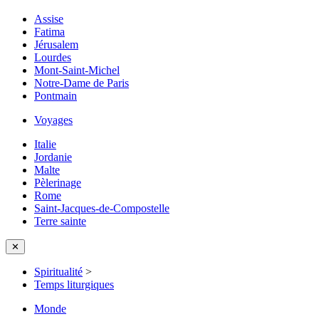
Assise
Fatima
Jérusalem
Lourdes
Mont-Saint-Michel
Notre-Dame de Paris
Pontmain
Voyages
Italie
Jordanie
Malte
Pèlerinage
Rome
Saint-Jacques-de-Compostelle
Terre sainte
✕
Spiritualité
>
Temps liturgiques
Monde