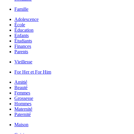
Famille
Adolescence
École
Éducation
Enfants
Étudiants
Finances
Parents
Vieillesse
For Her et For Him
Amitié
Beauté
Femmes
Grossesse
Hommes
Maternité
Paternité
Maison