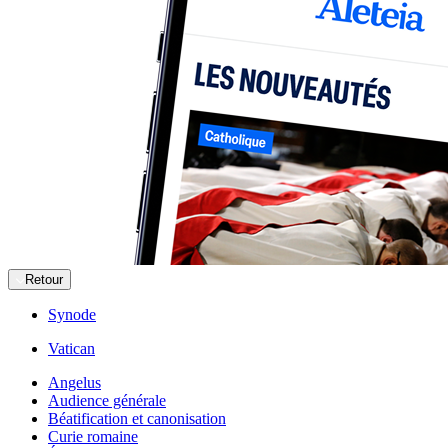
Retour
Synode
Vatican
Angelus
Audience générale
Béatification et canonisation
Curie romaine