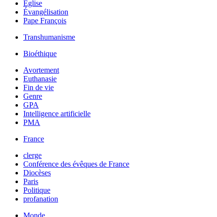
Église
Évangélisation
Pape François
Transhumanisme
Bioéthique
Avortement
Euthanasie
Fin de vie
Genre
GPA
Intelligence artificielle
PMA
France
clerge
Conférence des évêques de France
Diocèses
Paris
Politique
profanation
Monde