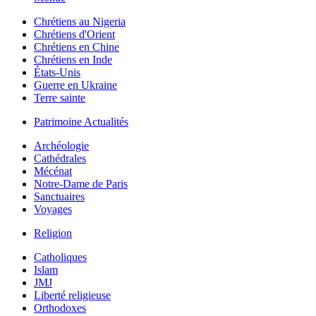
Chrétiens au Nigeria
Chrétiens d'Orient
Chrétiens en Chine
Chrétiens en Inde
États-Unis
Guerre en Ukraine
Terre sainte
Patrimoine Actualités
Archéologie
Cathédrales
Mécénat
Notre-Dame de Paris
Sanctuaires
Voyages
Religion
Catholiques
Islam
JMJ
Liberté religieuse
Orthodoxes