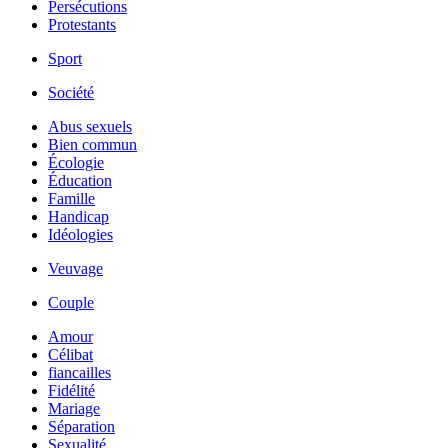
Persécutions
Protestants
Sport
Société
Abus sexuels
Bien commun
Écologie
Éducation
Famille
Handicap
Idéologies
Veuvage
Couple
Amour
Célibat
fiancailles
Fidélité
Mariage
Séparation
Sexualité