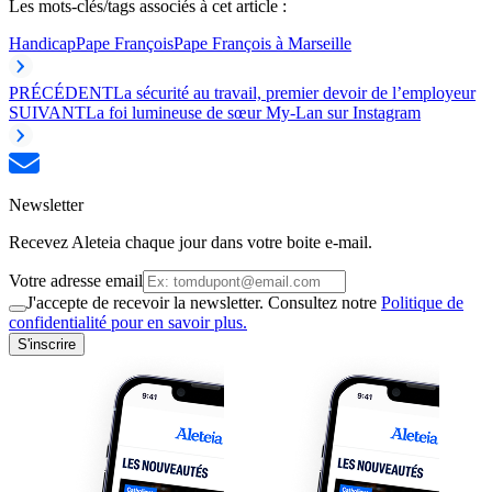
Les mots-clés/tags associés à cet article :
Handicap
Pape François
Pape François à Marseille
PRÉCÉDENT
La sécurité au travail, premier devoir de l’employeur
SUIVANT
La foi lumineuse de sœur My-Lan sur Instagram
Newsletter
Recevez Aleteia chaque jour dans votre boite e-mail.
Votre adresse email
J'accepte de recevoir la newsletter. Consultez notre
Politique de
confidentialité pour en savoir plus.
S'inscrire