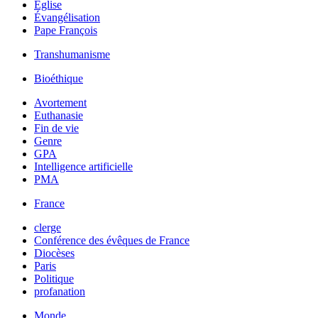
Église
Évangélisation
Pape François
Transhumanisme
Bioéthique
Avortement
Euthanasie
Fin de vie
Genre
GPA
Intelligence artificielle
PMA
France
clerge
Conférence des évêques de France
Diocèses
Paris
Politique
profanation
Monde