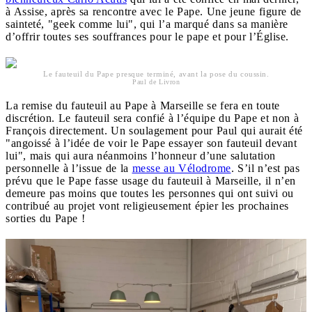
à Assise, après sa rencontre avec le Pape. Une jeune figure de
sainteté, "geek comme lui", qui l’a marqué dans sa manière
d’offrir toutes ses souffrances pour le pape et pour l’Église.
Le fauteuil du Pape presque terminé, avant la pose du coussin.
Paul de Livron
La remise du fauteuil au Pape à Marseille se fera en toute
discrétion. Le fauteuil sera confié à l’équipe du Pape et non à
François directement. Un soulagement pour Paul qui aurait été
"angoissé à l’idée de voir le Pape essayer son fauteuil devant
lui", mais qui aura néanmoins l’honneur d’une salutation
personnelle à l’issue de la
messe au Vélodrome
. S’il n’est pas
prévu que le Pape fasse usage du fauteuil à Marseille, il n’en
demeure pas moins que toutes les personnes qui ont suivi ou
contribué au projet vont religieusement épier les prochaines
sorties du Pape !