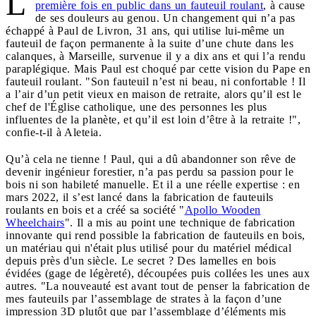
L
première fois en public dans un fauteuil roulant
, à cause
de ses douleurs au genou. Un changement qui n’a pas
échappé à Paul de Livron, 31 ans, qui utilise lui-même un
fauteuil de façon permanente à la suite d’une chute dans les
calanques, à Marseille, survenue il y a dix ans et qui l’a rendu
paraplégique. Mais Paul est choqué par cette vision du Pape en
fauteuil roulant. "Son fauteuil n’est ni beau, ni confortable ! Il
a l’air d’un petit vieux en maison de retraite, alors qu’il est le
chef de l'Église catholique, une des personnes les plus
influentes de la planète, et qu’il est loin d’être à la retraite !",
confie-t-il à Aleteia.
Qu’à cela ne tienne ! Paul, qui a dû abandonner son rêve de
devenir ingénieur forestier, n’a pas perdu sa passion pour le
bois ni son habileté manuelle. Et il a une réelle expertise : en
mars 2022, il s’est lancé dans la fabrication de fauteuils
roulants en bois et a créé sa société "
Apollo Wooden
Wheelchairs
". Il a mis au point une technique de fabrication
innovante qui rend possible la fabrication de fauteuils en bois,
un matériau qui n'était plus utilisé pour du matériel médical
depuis près d'un siècle. Le secret ? Des lamelles en bois
évidées (gage de légèreté), découpées puis collées les unes aux
autres. "La nouveauté est avant tout de penser la fabrication de
mes fauteuils par l’assemblage de strates à la façon d’une
impression 3D plutôt que par l’assemblage d’éléments mis