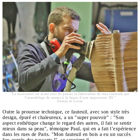
"La nouveauté est avant tout de penser la fabrication de mes fauteuils par
l’assemblage de strates à la façon d’une impression 3D."
Etienne de Livron
Outre la prouesse technique, ce fauteuil, avec son style très
design, épuré et chaleureux, a un "super pouvoir" : "Son
aspect esthétique change le regard des autres, il fait se sentir
mieux dans sa peau", témoigne Paul, qui en a fait l’expérience
dans les rues de Paris. "Mon fauteuil en bois a eu un succès
fou auprès des passants !", se souvient-il.