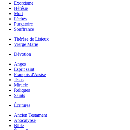
Exorcisme
Hérésie
Mort
Péchés
Purgatoire
Souffrance
Thérèse de Lisieux
Vierge Marie
Dévotion
Anges
Esprit saint
François d'Assise
Jésus
Miracle
Reliques
Saints
Écritures
Ancien Testament
Apocalypse
Bible