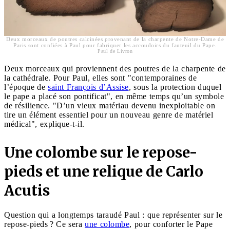
Deux morceaux de poutres calcinées provenant de la charpente de Notre-Dame de
Paris sont confiées à Paul pour fabriquer les accoudoirs du fauteuil du Pape.
Paul de Livron
Deux morceaux qui proviennent des poutres de la charpente de
la cathédrale. Pour Paul, elles sont "contemporaines de
l’époque de
saint François d’Assise
, sous la protection duquel
le pape a placé son pontificat", en même temps qu’un symbole
de résilience. "D’un vieux matériau devenu inexploitable on
tire un élément essentiel pour un nouveau genre de matériel
médical", explique-t-il.
Une colombe sur le repose-
pieds et une relique de Carlo
Acutis
Question qui a longtemps taraudé Paul : que représenter sur le
repose-pieds ? Ce sera
une colombe
, pour conforter le Pape