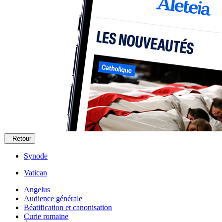
Retour
Synode
Vatican
Angelus
Audience générale
Béatification et canonisation
Curie romaine