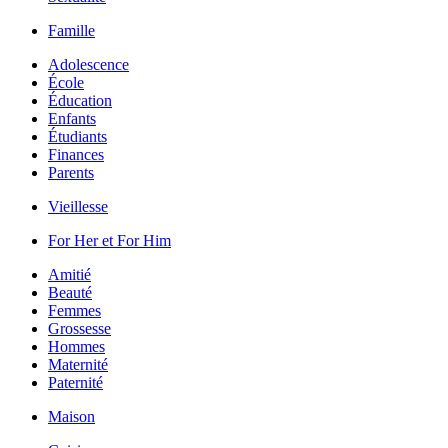
Famille
Adolescence
École
Éducation
Enfants
Étudiants
Finances
Parents
Vieillesse
For Her et For Him
Amitié
Beauté
Femmes
Grossesse
Hommes
Maternité
Paternité
Maison