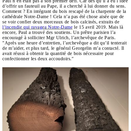
Paul n’en était pas à son premier défi. Car dès qu’il a eu l’idée
d’offrir un fauteuil au Pape, il a cherché à lui donner du sens.
Comment ? En intégrant du bois rescapé de la charpente de la
cathédrale Notre-Dame ! Cela n’a pas été chose aisée que de
se voir confier deux morceaux de bois calcinés, extraits de
l’incendie qui ravagea Notre-Dame
le 15 avril 2019. Mais là
encore, Paul a trouvé des soutiens. Un prêtre parisien l’a
encouragé à solliciter Mgr Ulrich, l’archevêque de Paris.
"Après une heure d’entretien, l’archevêque a dit qu’il tenterait
de m’aider, et plus tard, le général Georgelin m’a contacté. Il
avait réussi à obtenir la quantité de bois nécessaire pour
confectionner les deux accoudoirs."