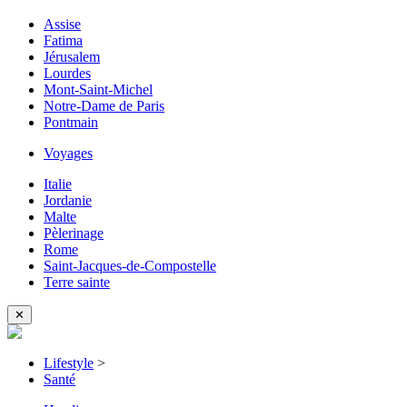
Assise
Fatima
Jérusalem
Lourdes
Mont-Saint-Michel
Notre-Dame de Paris
Pontmain
Voyages
Italie
Jordanie
Malte
Pèlerinage
Rome
Saint-Jacques-de-Compostelle
Terre sainte
✕
Lifestyle
>
Santé