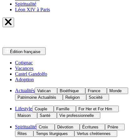
Spiritualité
Léon XIV à Paris
Édition
française
Cotignac
Vacances
Castel Gandolfo
Adoption
Actualités
Vatican
Bioéthique
France
Monde
Patrimoine Actualités
Religion
Société
Lifestyle
Couple
Famille
For Her et For Him
Maison
Santé
Vie professionnelle
Spiritualité
Croix
Dévotion
Écritures
Prière
Rites
Temps liturgiques
Vertus chrétiennes