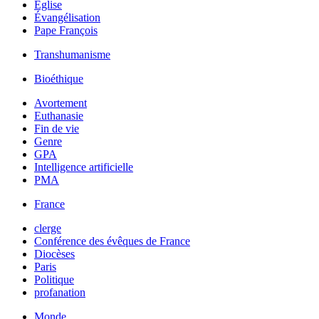
Église
Évangélisation
Pape François
Transhumanisme
Bioéthique
Avortement
Euthanasie
Fin de vie
Genre
GPA
Intelligence artificielle
PMA
France
clerge
Conférence des évêques de France
Diocèses
Paris
Politique
profanation
Monde