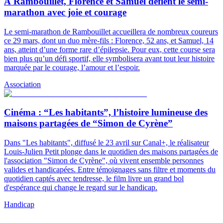
À Rambouillet, Florence et Samuel défient le semi-
marathon avec joie et courage
Le semi-marathon de Rambouillet accueillera de nombreux coureurs
ce 29 mars, dont un duo mère-fils : Florence, 52 ans, et Samuel, 14
ans, atteint d’une forme rare d’épilepsie. Pour eux, cette course sera
bien plus qu’un défi sportif, elle symbolisera avant tout leur histoire
marquée par le courage, l’amour et l’espoir.
Association
Cinéma : “Les habitants”, l’histoire lumineuse des
maisons partagées de “Simon de Cyrène”
Dans "Les habitants", diffusé le 23 avril sur Canal+, le réalisateur
Louis-Julien Petit plonge dans le quotidien des maisons partagées de
l'association "Simon de Cyrène", où vivent ensemble personnes
valides et handicapées. Entre témoignages sans filtre et moments du
quotidien captés avec tendresse, le film livre un grand bol
d'espérance qui change le regard sur le handicap.
Handicap