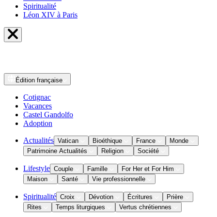
Spiritualité
Léon XIV à Paris
Édition
française
Cotignac
Vacances
Castel Gandolfo
Adoption
Actualités
Vatican
Bioéthique
France
Monde
Patrimoine Actualités
Religion
Société
Lifestyle
Couple
Famille
For Her et For Him
Maison
Santé
Vie professionnelle
Spiritualité
Croix
Dévotion
Écritures
Prière
Rites
Temps liturgiques
Vertus chrétiennes