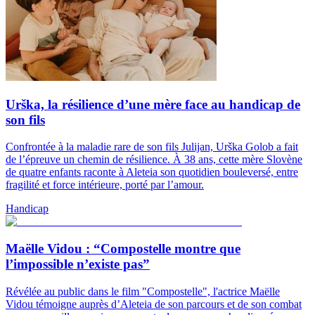
Urška, la résilience d’une mère face au handicap de
son fils
Confrontée à la maladie rare de son fils Julijan, Urška Golob a fait
de l’épreuve un chemin de résilience. À 38 ans, cette mère Slovène
de quatre enfants raconte à Aleteia son quotidien bouleversé, entre
fragilité et force intérieure, porté par l’amour.
Handicap
Maëlle Vidou : “Compostelle montre que
l’impossible n’existe pas”
Révélée au public dans le film "Compostelle", l'actrice Maëlle
Vidou témoigne auprès d’Aleteia de son parcours et de son combat