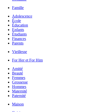
Famille
Adolescence
École
Éducation
Enfants
Étudiants
Finances
Parents
Vieillesse
For Her et For Him
Amitié
Beauté
Femmes
Grossesse
Hommes
Maternité
Paternité
Maison