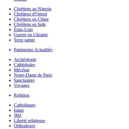
Chrétiens au Nigeria
Chrétiens d'Orient
Chrétiens en Chine
Chrétiens en Inde
États-Unis
Guerre en Ukraine
Terre sainte
Patrimoine Actualités
Archéologie
Cathédrales
Mécénat
Notre-Dame de Paris
Sanctuaires
Voyages
Religion
Catholiques
Islam
JMJ
Liberté religieuse
Orthodoxes