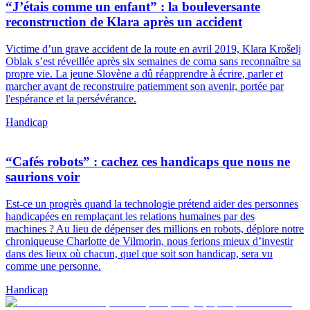
“J’étais comme un enfant” : la bouleversante
reconstruction de Klara après un accident
Victime d’un grave accident de la route en avril 2019, Klara Krošelj
Oblak s’est réveillée après six semaines de coma sans reconnaître sa
propre vie. La jeune Slovène a dû réapprendre à écrire, parler et
marcher avant de reconstruire patiemment son avenir, portée par
l'espérance et la persévérance.
Handicap
“Cafés robots” : cachez ces handicaps que nous ne
saurions voir
Est-ce un progrès quand la technologie prétend aider des personnes
handicapées en remplaçant les relations humaines par des
machines ? Au lieu de dépenser des millions en robots, déplore notre
chroniqueuse Charlotte de Vilmorin, nous ferions mieux d’investir
dans des lieux où chacun, quel que soit son handicap, sera vu
comme une personne.
Handicap