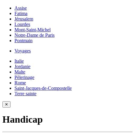
Assise
Fatima
Jérusalem
Lourdes
Mont-Saint-Michel
Notre-Dame de Paris
Pontmain
Voyages
Italie
Jordanie
Malte
Pèlerinage
Rome
Saint-Jacques-de-Compostelle
Terre sainte
✕
Handicap