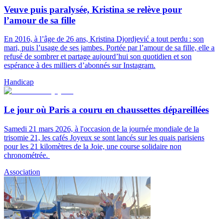
Veuve puis paralysée, Kristina se relève pour
l’amour de sa fille
En 2016, à l’âge de 26 ans, Kristina Djordjević a tout perdu : son
mari, puis l’usage de ses jambes. Portée par l’amour de sa fille, elle a
refusé de sombrer et partage aujourd’hui son quotidien et son
espérance à des milliers d’abonnés sur Instagram.
Handicap
Le jour où Paris a couru en chaussettes dépareillées
Samedi 21 mars 2026, à l'occasion de la journée mondiale de la
trisomie 21, les cafés Joyeux se sont lancés sur les quais parisiens
pour les 21 kilomètres de la Joie, une course solidaire non
chronométrée.
Association