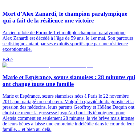
Mort d’Alex Zanardi, le champion paralympique
qui a fait de la résilience une victoire
Ancien pilote de Formule 1 et multiple champion paralympique,
Alex Zanardi est décédé à l’âge de 59 ans, le 1er mai. Son parcours
se distingue autant par ses exploits sportifs que par une résilience
exceptionnelle.
Bébé
Marie et Espérance, sœurs siamoises : 28 minutes qui
ont changé toute une famille
Marie et Espérance, sœurs siamoises nées à Paris le 22 novembre
2011, ont partagé un seul cœur. Malgré la gravité du diagnostic et la
pression des médecins, leurs parents Geoffroy et Hélène Daquin ont
choisi de mener la grossesse jusqu’au bout. Ils témoignent pour
Aleteia comment en seulement 28 minutes, la vie brève mais intense
de leurs bébés a laissé une empreinte indélébile dans le cœur de leur
famille… et bien au-delà.