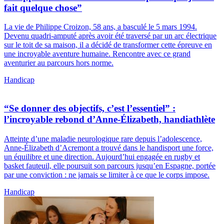
fait quelque chose”
La vie de Philippe Croizon, 58 ans, a basculé le 5 mars 1994.
Devenu quadri-amputé après avoir été traversé par un arc électrique
sur le toit de sa maison, il a décidé de transformer cette épreuve en
une incroyable aventure humaine. Rencontre avec ce grand
aventurier au parcours hors norme.
Handicap
“Se donner des objectifs, c’est l’essentiel” :
l’incroyable rebond d’Anne-Élizabeth, handiathlète
Atteinte d’une maladie neurologique rare depuis l’adolescence,
Anne-Élizabeth d’Acremont a trouvé dans le handisport une force,
un équilibre et une direction. Aujourd’hui engagée en rugby et
basket fauteuil, elle poursuit son parcours jusqu’en Espagne, portée
par une conviction : ne jamais se limiter à ce que le corps impose.
Handicap