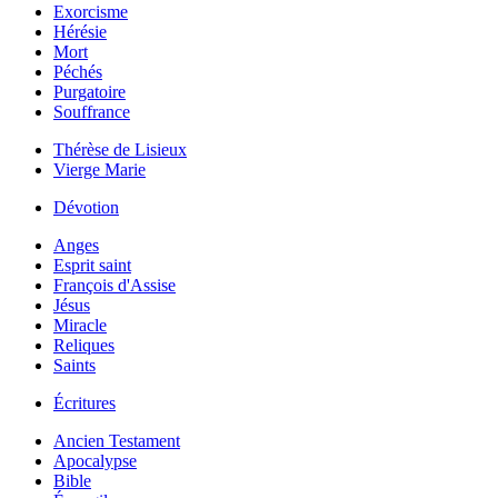
Exorcisme
Hérésie
Mort
Péchés
Purgatoire
Souffrance
Thérèse de Lisieux
Vierge Marie
Dévotion
Anges
Esprit saint
François d'Assise
Jésus
Miracle
Reliques
Saints
Écritures
Ancien Testament
Apocalypse
Bible