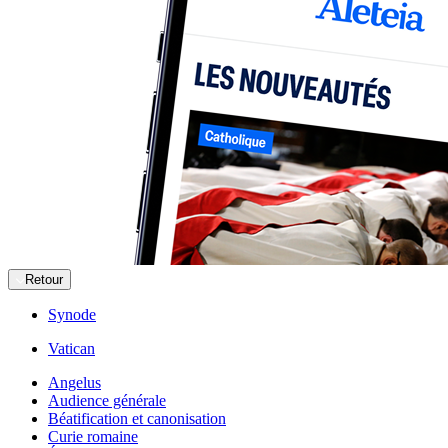
Retour
Synode
Vatican
Angelus
Audience générale
Béatification et canonisation
Curie romaine