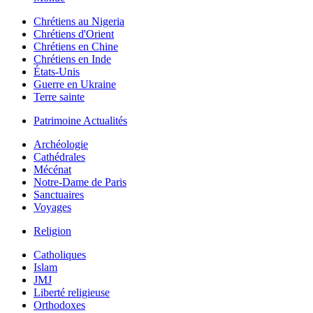
Chrétiens au Nigeria
Chrétiens d'Orient
Chrétiens en Chine
Chrétiens en Inde
États-Unis
Guerre en Ukraine
Terre sainte
Patrimoine Actualités
Archéologie
Cathédrales
Mécénat
Notre-Dame de Paris
Sanctuaires
Voyages
Religion
Catholiques
Islam
JMJ
Liberté religieuse
Orthodoxes