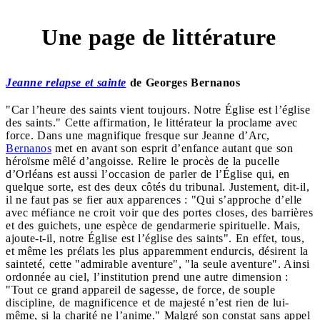
Une page de littérature
Jeanne relapse et sainte
de Georges Bernanos
"Car l’heure des saints vient toujours. Notre Église est l’église
des saints." Cette affirmation, le littérateur la proclame avec
force. Dans une magnifique fresque sur Jeanne d’Arc,
Bernanos
met en avant son esprit d’enfance autant que son
héroïsme mêlé d’angoisse. Relire le procès de la pucelle
d’Orléans est aussi l’occasion de parler de l’Église qui, en
quelque sorte, est des deux côtés du tribunal. Justement, dit-il,
il ne faut pas se fier aux apparences : "Qui s’approche d’elle
avec méfiance ne croit voir que des portes closes, des barrières
et des guichets, une espèce de gendarmerie spirituelle. Mais,
ajoute-t-il, notre Église est l’église des saints". En effet, tous,
et même les prélats les plus apparemment endurcis, désirent la
sainteté, cette "admirable aventure", "la seule aventure". Ainsi
ordonnée au ciel, l’institution prend une autre dimension :
"Tout ce grand appareil de sagesse, de force, de souple
discipline, de magnificence et de majesté n’est rien de lui-
même, si la charité ne l’anime." Malgré son constat sans appel