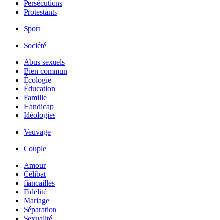
Persécutions
Protestants
Sport
Société
Abus sexuels
Bien commun
Écologie
Éducation
Famille
Handicap
Idéologies
Veuvage
Couple
Amour
Célibat
fiancailles
Fidélité
Mariage
Séparation
Sexualité