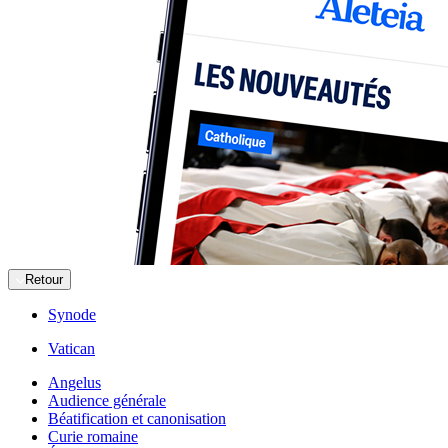
Retour
Synode
Vatican
Angelus
Audience générale
Béatification et canonisation
Curie romaine