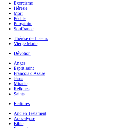
Exorcisme
Hérésie
Mort
Péchés
Purgatoire
Souffrance
Thérèse de Lisieux
Vierge Marie
Dévotion
Anges
Esprit saint
François d'Assise
Jésus
Miracle
Reliques
Saints
Écritures
Ancien Testament
Apocalypse
Bible