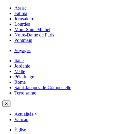
Assise
Fatima
Jérusalem
Lourdes
Mont-Saint-Michel
Notre-Dame de Paris
Pontmain
Voyages
Italie
Jordanie
Malte
Pèlerinage
Rome
Saint-Jacques-de-Compostelle
Terre sainte
✕
Actualités
>
Vatican
Église