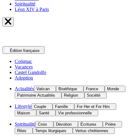
Spiritualité
Léon XIV à Paris
Édition
française
Cotignac
Vacances
Castel Gandolfo
Adoption
Actualités
Vatican
Bioéthique
France
Monde
Patrimoine Actualités
Religion
Société
Lifestyle
Couple
Famille
For Her et For Him
Maison
Santé
Vie professionnelle
Spiritualité
Croix
Dévotion
Écritures
Prière
Rites
Temps liturgiques
Vertus chrétiennes