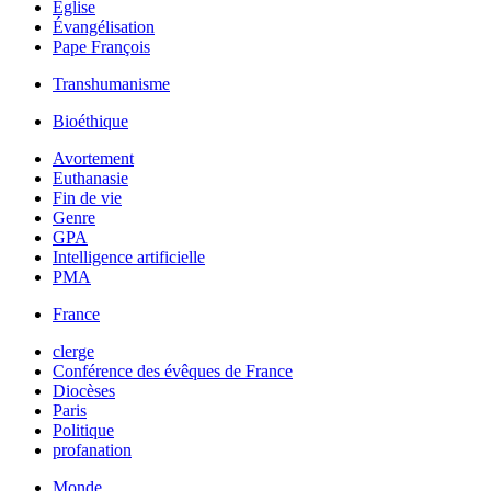
Église
Évangélisation
Pape François
Transhumanisme
Bioéthique
Avortement
Euthanasie
Fin de vie
Genre
GPA
Intelligence artificielle
PMA
France
clerge
Conférence des évêques de France
Diocèses
Paris
Politique
profanation
Monde