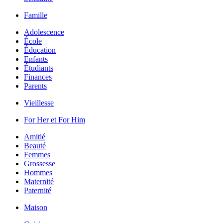
Famille
Adolescence
École
Éducation
Enfants
Étudiants
Finances
Parents
Vieillesse
For Her et For Him
Amitié
Beauté
Femmes
Grossesse
Hommes
Maternité
Paternité
Maison