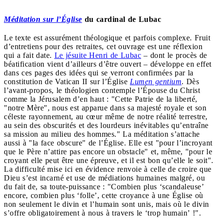
Méditation sur l’Église
du cardinal de Lubac
Le texte est assurément théologique et parfois complexe. Fruit
d’entretiens pour des retraites, cet ouvrage est une réflexion
qui a fait date.
Le jésuite Henri de Lubac
– dont le procès de
béatification vient d’ailleurs d’être ouvert – développe en effet
dans ces pages des idées qui se verront confirmées par la
constitution de Vatican II sur l’Église
Lumen gentium
. Dès
l’avant-propos, le théologien contemple l’Épouse du Christ
comme la Jérusalem d’en haut : "Cette Patrie de la liberté,
"notre Mère", nous est apparue dans sa majesté royale et son
céleste rayonnement, au cœur même de notre réalité terrestre,
au sein des obscurités et des lourdeurs inévitables qu’entraîne
sa mission au milieu des hommes." La méditation s’attache
aussi à "la face obscure" de l’Église. Elle est "pour l’incroyant
que le Père n’attire pas encore un obstacle" et, même, "pour le
croyant elle peut être une épreuve, et il est bon qu’elle le soit".
La difficulté mise ici en évidence renvoie à celle de croire que
Dieu s’est incarné et use de médiations humaines malgré, ou
du fait de, sa toute-puissance : "Combien plus ‘scandaleuse’
encore, combien plus ‘folle’, cette croyance à une Église où
non seulement le divin et l’humain sont unis, mais où le divin
s’offre obligatoirement à nous à travers le ‘trop humain’ !".