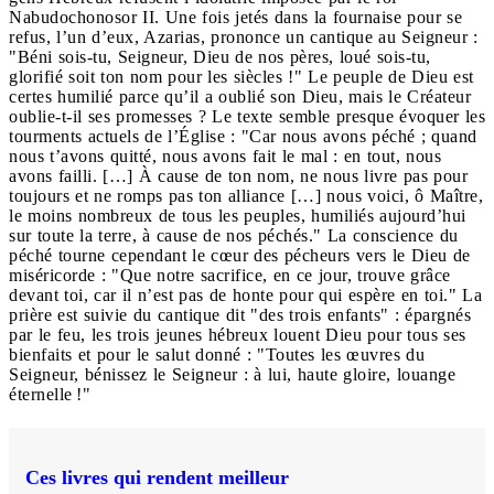
Nabudochonosor II. Une fois jetés dans la fournaise pour se
refus, l’un d’eux, Azarias, prononce un cantique au Seigneur :
"Béni sois-tu, Seigneur, Dieu de nos pères, loué sois-tu,
glorifié soit ton nom pour les siècles !" Le peuple de Dieu est
certes humilié parce qu’il a oublié son Dieu, mais le Créateur
oublie-t-il ses promesses ? Le texte semble presque évoquer les
tourments actuels de l’Église : "Car nous avons péché ; quand
nous t’avons quitté, nous avons fait le mal : en tout, nous
avons failli. […] À cause de ton nom, ne nous livre pas pour
toujours et ne romps pas ton alliance […] nous voici, ô Maître,
le moins nombreux de tous les peuples, humiliés aujourd’hui
sur toute la terre, à cause de nos péchés." La conscience du
péché tourne cependant le cœur des pécheurs vers le Dieu de
miséricorde : "Que notre sacrifice, en ce jour, trouve grâce
devant toi, car il n’est pas de honte pour qui espère en toi." La
prière est suivie du cantique dit "des trois enfants" : épargnés
par le feu, les trois jeunes hébreux louent Dieu pour tous ses
bienfaits et pour le salut donné : "Toutes les œuvres du
Seigneur, bénissez le Seigneur : à lui, haute gloire, louange
éternelle !"
Ces livres qui rendent meilleur