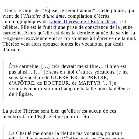
"Dans le cœur de l’Église, je serai l’amour". Cette phrase, qui
vient de l’
Histoire d’une âme
, compilation d’écrits
autobiographiques de
sainte Thérèse de l’Enfant-Jésus
, est
célèbre. Elle est le fruit d’une prise de conscience de la jeune
carmélite. Alors qu’elle est dans la dernière année de sa vie, la
religieuse lexovienne voit sa foi soumise à l’épreuve de la nuit.
Thérèse veut alors épouser toutes les vocations, par désir
d’absolu :
Être carmélite, […] cela devrait me suffire… il n’en est
pas ainsi… […] je sens en moi d’autres vocations, je me
sens la vocation de GUERRIER, de PRÊTRE,
d’APÔTRE, de DOCTEUR, de MARTYR […] je
voudrais mourir sur un champ de bataille pour la défense
de l’Église.
La petite Thérèse sent bien qu’elle n’est aucun de ces
membres-là de l’Église et ne pourra l’être :
La Charité me donna la clef de ma vocation, poursuit-
elle, […] je compris que l’Église avait un Cœur, et que