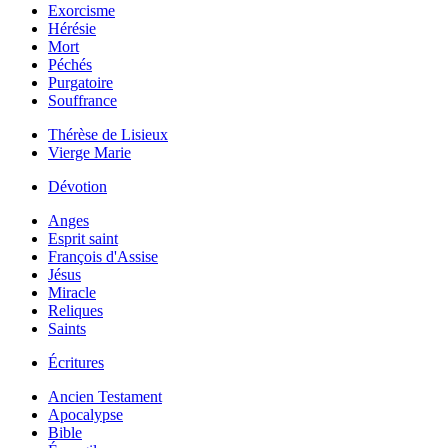
Exorcisme
Hérésie
Mort
Péchés
Purgatoire
Souffrance
Thérèse de Lisieux
Vierge Marie
Dévotion
Anges
Esprit saint
François d'Assise
Jésus
Miracle
Reliques
Saints
Écritures
Ancien Testament
Apocalypse
Bible