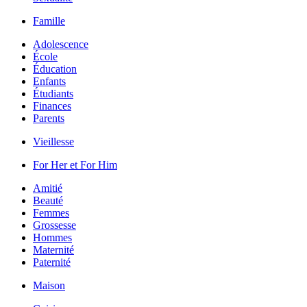
Famille
Adolescence
École
Éducation
Enfants
Étudiants
Finances
Parents
Vieillesse
For Her et For Him
Amitié
Beauté
Femmes
Grossesse
Hommes
Maternité
Paternité
Maison