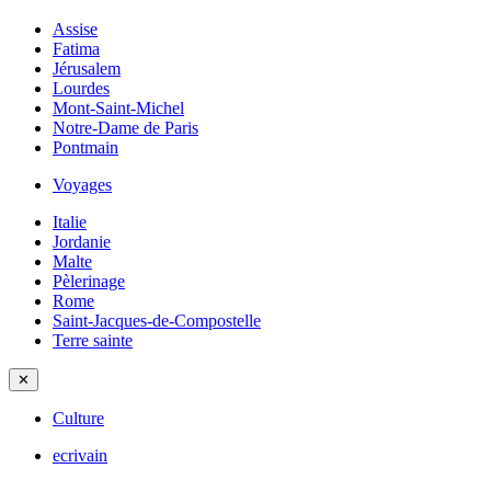
Assise
Fatima
Jérusalem
Lourdes
Mont-Saint-Michel
Notre-Dame de Paris
Pontmain
Voyages
Italie
Jordanie
Malte
Pèlerinage
Rome
Saint-Jacques-de-Compostelle
Terre sainte
✕
Culture
ecrivain