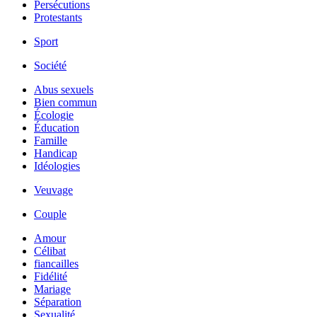
Persécutions
Protestants
Sport
Société
Abus sexuels
Bien commun
Écologie
Éducation
Famille
Handicap
Idéologies
Veuvage
Couple
Amour
Célibat
fiancailles
Fidélité
Mariage
Séparation
Sexualité