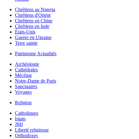
Chrétiens au Nigeria
Chrétiens d'Orient
Chrétiens en Chine
Chrétiens en Inde
États-Unis
Guerre en Ukraine
Terre sainte
Patrimoine Actualités
Archéologie
Cathédrales
Mécénat
Notre-Dame de Paris
Sanctuaires
Voyages
Religion
Catholiques
Islam
JMJ
Liberté religieuse
Orthodoxes