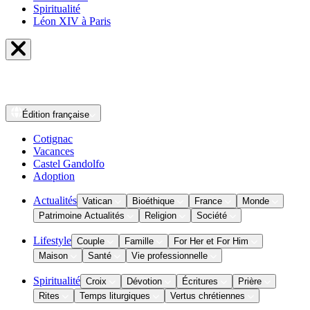
Spiritualité
Léon XIV à Paris
Édition
française
Cotignac
Vacances
Castel Gandolfo
Adoption
Actualités
Vatican
Bioéthique
France
Monde
Patrimoine Actualités
Religion
Société
Lifestyle
Couple
Famille
For Her et For Him
Maison
Santé
Vie professionnelle
Spiritualité
Croix
Dévotion
Écritures
Prière
Rites
Temps liturgiques
Vertus chrétiennes