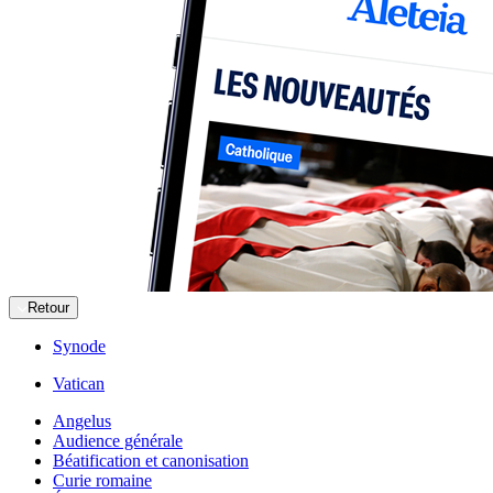
Retour
Synode
Vatican
Angelus
Audience générale
Béatification et canonisation
Curie romaine