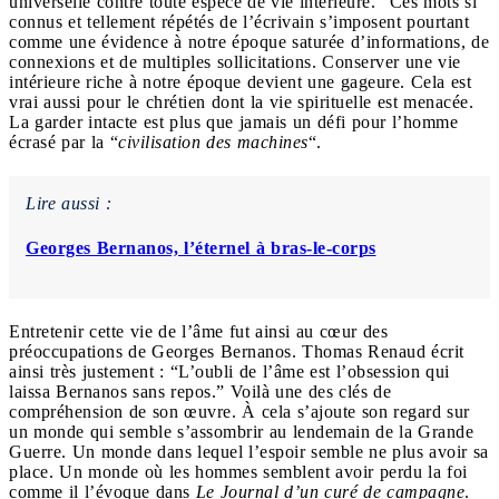
universelle contre toute espèce de vie intérieure.” Ces mots si
connus et tellement répétés de l’écrivain s’imposent pourtant
comme une évidence à notre époque saturée d’informations, de
connexions et de multiples sollicitations. Conserver une vie
intérieure riche à notre époque devient une gageure. Cela est
vrai aussi pour le chrétien dont la vie spirituelle est menacée.
La garder intacte est plus que jamais un défi pour l’homme
écrasé par la “
civilisation des machines
“.
Lire aussi :
Georges Bernanos, l’éternel à bras-le-corps
Entretenir cette vie de l’âme fut ainsi au cœur des
préoccupations de Georges Bernanos. Thomas Renaud écrit
ainsi très justement : “L’oubli de l’âme est l’obsession qui
laissa Bernanos sans repos.” Voilà une des clés de
compréhension de son œuvre. À cela s’ajoute son regard sur
un monde qui semble s’assombrir au lendemain de la Grande
Guerre. Un monde dans lequel l’espoir semble ne plus avoir sa
place. Un monde où les hommes semblent avoir perdu la foi
comme il l’évoque dans
Le Journal d’un curé de campagne
.