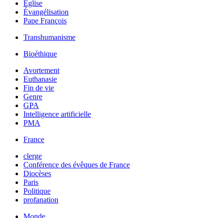
Église
Évangélisation
Pape François
Transhumanisme
Bioéthique
Avortement
Euthanasie
Fin de vie
Genre
GPA
Intelligence artificielle
PMA
France
clerge
Conférence des évêques de France
Diocèses
Paris
Politique
profanation
Monde