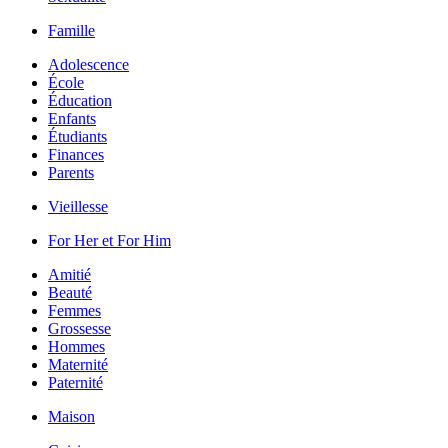
Famille
Adolescence
École
Éducation
Enfants
Étudiants
Finances
Parents
Vieillesse
For Her et For Him
Amitié
Beauté
Femmes
Grossesse
Hommes
Maternité
Paternité
Maison