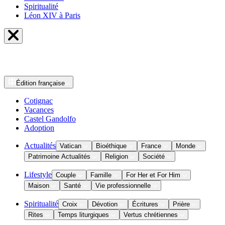
Spiritualité
Léon XIV à Paris
Édition
française
Cotignac
Vacances
Castel Gandolfo
Adoption
Actualités
Vatican
Bioéthique
France
Monde
Patrimoine Actualités
Religion
Société
Lifestyle
Couple
Famille
For Her et For Him
Maison
Santé
Vie professionnelle
Spiritualité
Croix
Dévotion
Écritures
Prière
Rites
Temps liturgiques
Vertus chrétiennes