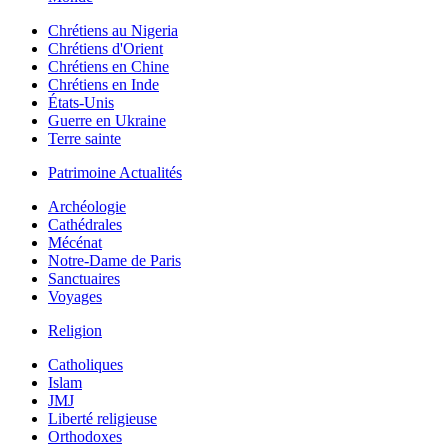
Chrétiens au Nigeria
Chrétiens d'Orient
Chrétiens en Chine
Chrétiens en Inde
États-Unis
Guerre en Ukraine
Terre sainte
Patrimoine Actualités
Archéologie
Cathédrales
Mécénat
Notre-Dame de Paris
Sanctuaires
Voyages
Religion
Catholiques
Islam
JMJ
Liberté religieuse
Orthodoxes