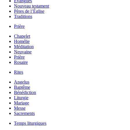
Évangiles
Nouveau testament
Pères de l’Église
Traditions
Prière
Chapelet
Homélie
Méditation
Neuvaine
Prière
Rosaire
Rites
Angelus
Baptême
Bénédiction
Liturgie
Mariage
Messe
Sacrements
Temps liturgiques