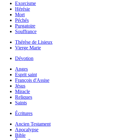
Exorcisme
Hérésie
Mort
Péchés
Purgatoire
Souffrance
Thérèse de Lisieux
Vierge Marie
Dévotion
Anges
Esprit saint
François d'Assise
Jésus
Miracle
Reliques
Saints
Écritures
Ancien Testament
Apocalypse
Bible