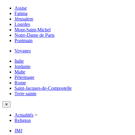
Assise
Fatima
Jérusalem
Lourdes
Mont-Saint-Michel
Notre-Dame de Paris
Pontmain
Voyages
Italie
Jordanie
Malte
Pèlerinage
Rome
Saint-Jacques-de-Compostelle
Terre sainte
✕
Actualités
>
Religion
JMJ