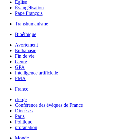
Église
Évangélisation
Pape François
Transhumanisme
Bioéthique
Avortement
Euthanasie
Fin de vie
Genre
GPA
Intelligence artificielle
PMA
France
clerge
Conférence des évêques de France
Diocèses
Paris
Politique
profanation
Monde