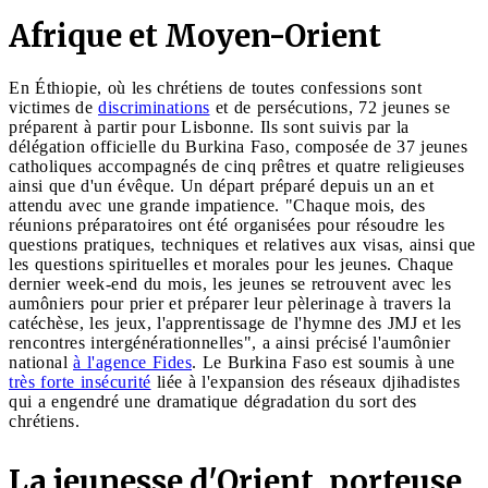
Afrique et Moyen-Orient
En Éthiopie, où les chrétiens de toutes confessions sont
victimes de
discriminations
et de persécutions, 72 jeunes se
préparent à partir pour Lisbonne. Ils sont suivis par la
délégation officielle du Burkina Faso, composée de 37 jeunes
catholiques accompagnés de cinq prêtres et quatre religieuses
ainsi que d'un évêque. Un départ préparé depuis un an et
attendu avec une grande impatience. "Chaque mois, des
réunions préparatoires ont été organisées pour résoudre les
questions pratiques, techniques et relatives aux visas, ainsi que
les questions spirituelles et morales pour les jeunes. Chaque
dernier week-end du mois, les jeunes se retrouvent avec les
aumôniers pour prier et préparer leur pèlerinage à travers la
catéchèse, les jeux, l'apprentissage de l'hymne des JMJ et les
rencontres intergénérationnelles", a ainsi précisé l'aumônier
national
à l'agence Fides
. Le Burkina Faso est soumis à une
très forte insécurité
liée à l'expansion des réseaux djihadistes
qui a engendré une dramatique dégradation du sort des
chrétiens.
La jeunesse d'Orient, porteuse