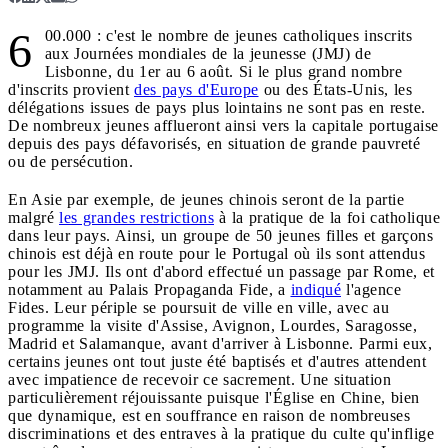
6
00.000 : c'est le nombre de jeunes catholiques inscrits
aux Journées mondiales de la jeunesse (JMJ) de
Lisbonne, du 1er au 6 août. Si le plus grand nombre
d'inscrits provient
des pays d'Europe
ou des États-Unis, les
délégations issues de pays plus lointains ne sont pas en reste.
De nombreux jeunes afflueront ainsi vers la capitale portugaise
depuis des pays défavorisés, en situation de grande pauvreté
ou de persécution.
En Asie par exemple, de jeunes chinois seront de la partie
malgré
les grandes restrictions
à la pratique de la foi catholique
dans leur pays. Ainsi, un groupe de 50 jeunes filles et garçons
chinois est déjà en route pour le Portugal où ils sont attendus
pour les JMJ. Ils ont d'abord effectué un passage par Rome, et
notamment au Palais Propaganda Fide, a
indiqué
l'agence
Fides. Leur périple se poursuit de ville en ville, avec au
programme la visite d'Assise, Avignon, Lourdes, Saragosse,
Madrid et Salamanque, avant d'arriver à Lisbonne. Parmi eux,
certains jeunes ont tout juste été baptisés et d'autres attendent
avec impatience de recevoir ce sacrement. Une situation
particulièrement réjouissante puisque l'Église en Chine, bien
que dynamique, est en souffrance en raison de nombreuses
discriminations et des entraves à la pratique du culte qu'inflige