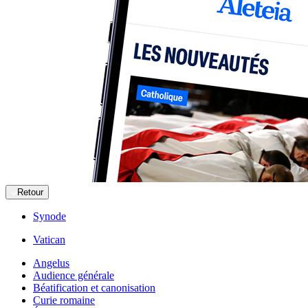
Retour
Synode
Vatican
Angelus
Audience générale
Béatification et canonisation
Curie romaine