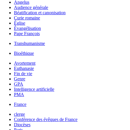
Angelus
Audience générale
Béatification et canonisation
Curie romaine
Église
Évangélisation
Pape François
Transhumanisme
Bioéthique
Avortement
Euthanasie
Fin de vie
Genre
GPA
Intelligence artificielle
PMA
France
clerge
Conférence des évêques de France
Diocèses
Paris