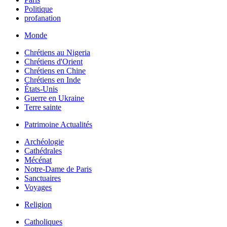
Politique
profanation
Monde
Chrétiens au Nigeria
Chrétiens d'Orient
Chrétiens en Chine
Chrétiens en Inde
États-Unis
Guerre en Ukraine
Terre sainte
Patrimoine Actualités
Archéologie
Cathédrales
Mécénat
Notre-Dame de Paris
Sanctuaires
Voyages
Religion
Catholiques