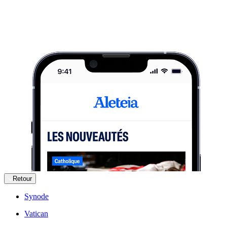
Retour
Synode
Vatican