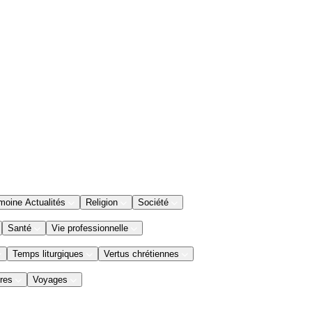
moine Actualités
Religion
Société
Santé
Vie professionnelle
Temps liturgiques
Vertus chrétiennes
res
Voyages