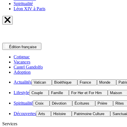
Spiritualité
Léon XIV à Paris
Édition
française
Cotignac
Vacances
Castel Gandolfo
Adoption
Actualités
Vatican
Bioéthique
France
Monde
Patri
Lifestyle
Couple
Famille
For Her et For Him
Maison
Spiritualité
Croix
Dévotion
Écritures
Prière
Rites
Découvertes
Arts
Histoire
Patrimoine Culture
Sanctuai
Services