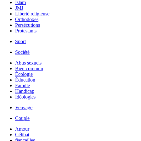
Islam
JMJ
Liberté religieuse
Orthodoxes
Persécutions
Protestants
Sport
Société
Abus sexuels
Bien commun
Écologie
Éducation
Famille
Handicap
Idéologies
Veuvage
Couple
Amour
Célibat
fiancailles