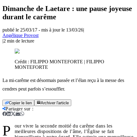
Dimanche de Laetare : une pause joyeuse
durant le carême
publié le 25/03/17
-
mis à jour le 13/03/26
|
Angélique Provost
|
2
min de lecture
Crédit :
FILIPPO MONTEFORTE | FILIPPO
MONTEFORTE
La mi-carême est désormais passée et l’élan reçu à la messe des
cendres peut parfois s’essouffler.
Copier le lien
Archiver l'article
Partager sur
:
P
our vivre la seconde moitié du carême dans les
meilleures dispositions de l’âme, l’Église se fait
bienveillante à notre égard. Elle octroie une merveilleuse