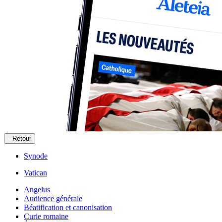
Retour
Synode
Vatican
Angelus
Audience générale
Béatification et canonisation
Curie romaine