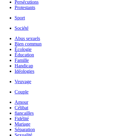
Persécutions
Protestants
Sport
Société
Abus sexuels
Bien commun
Écologie
Éducation
Famille
Handicap
Idéologies
Veuvage
Couple
Amour
Célibat
fiancailles
Fidélité
Mariage
Séparation
Sexualité