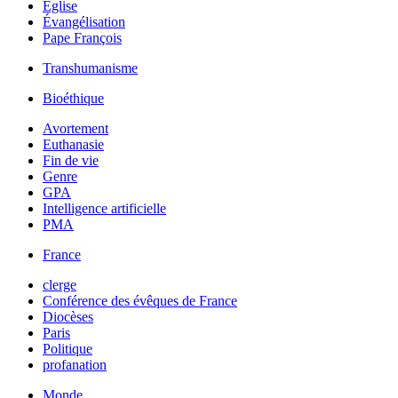
Église
Évangélisation
Pape François
Transhumanisme
Bioéthique
Avortement
Euthanasie
Fin de vie
Genre
GPA
Intelligence artificielle
PMA
France
clerge
Conférence des évêques de France
Diocèses
Paris
Politique
profanation
Monde