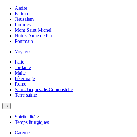
Assise
Fatima
Jérusalem
Lourdes
Mont-Saint-Michel
Notre-Dame de Paris
Pontmain
Voyages
Italie
Jordanie
Malte
Pèlerinage
Rome
Saint-Jacques-de-Compostelle
Terre sainte
✕
Spiritualité
>
Temps liturgiques
Carême