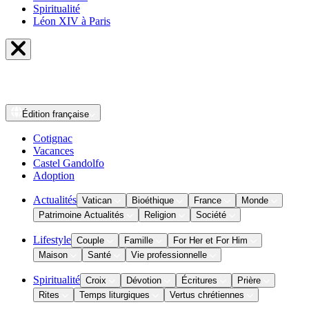
Spiritualité
Léon XIV à Paris
Édition
française
Cotignac
Vacances
Castel Gandolfo
Adoption
Actualités
Vatican
Bioéthique
France
Monde
Patrimoine Actualités
Religion
Société
Lifestyle
Couple
Famille
For Her et For Him
Maison
Santé
Vie professionnelle
Spiritualité
Croix
Dévotion
Écritures
Prière
Rites
Temps liturgiques
Vertus chrétiennes