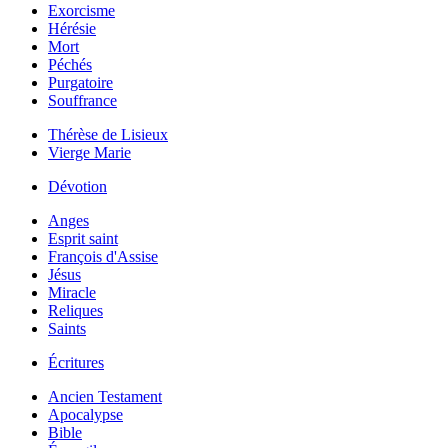
Exorcisme
Hérésie
Mort
Péchés
Purgatoire
Souffrance
Thérèse de Lisieux
Vierge Marie
Dévotion
Anges
Esprit saint
François d'Assise
Jésus
Miracle
Reliques
Saints
Écritures
Ancien Testament
Apocalypse
Bible