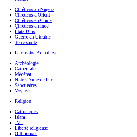
Chrétiens au Nigeria
Chrétiens d'Orient
Chrétiens en Chine
Chrétiens en Inde
États-Unis
Guerre en Ukraine
Terre sainte
Patrimoine Actualités
Archéologie
Cathédrales
Mécénat
Notre-Dame de Paris
Sanctuaires
Voyages
Religion
Catholiques
Islam
JMJ
Liberté religieuse
Orthodoxes