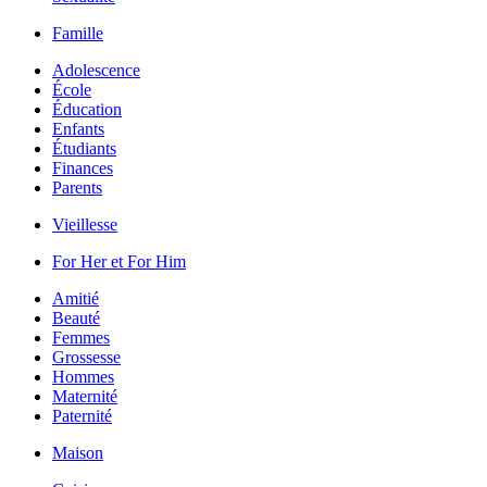
Famille
Adolescence
École
Éducation
Enfants
Étudiants
Finances
Parents
Vieillesse
For Her et For Him
Amitié
Beauté
Femmes
Grossesse
Hommes
Maternité
Paternité
Maison