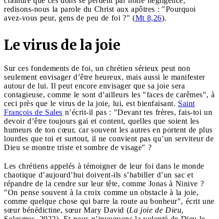
craindre que ces dons se perdent par notre négligence,
redisons-nous la parole du Christ aux apôtres : "Pourquoi
avez-vous peur, gens de peu de foi ?" (
Mt 8,26
).
Le virus de la joie
Sur ces fondements de foi, un chrétien sérieux peut non
seulement envisager d’être heureux, mais aussi le manifester
autour de lui. Il peut encore envisager que sa joie sera
contagieuse, comme le sont d’ailleurs les "faces de carêmes", à
ceci près que le virus de la joie, lui, est bienfaisant.
Saint
François de Sales
n’écrit-il pas : "Devant tes frères, fais-toi un
devoir d’être toujours gai et content, quelles que soient les
humeurs de ton cœur, car souvent les autres en portent de plus
lourdes que toi et surtout, il ne convient pas qu’un serviteur de
Dieu se montre triste et sombre de visage" ?
Les chrétiens appelés à témoigner de leur foi dans le monde
chaotique d’aujourd’hui doivent-ils s’habiller d’un sac et
répandre de la cendre sur leur tête, comme Jonas à Ninive ?
"On pense souvent à la croix comme un obstacle à la joie,
comme quelque chose qui barre la route au bonheur", écrit une
sœur bénédictine, sœur Mary David (
La joie de Dieu
,
Solesmes, 2022). Et nous n’invoquons la volonté de Dieu le