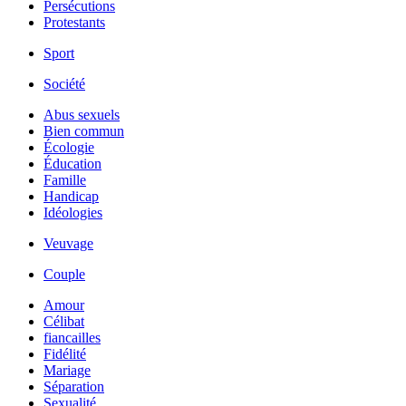
Persécutions
Protestants
Sport
Société
Abus sexuels
Bien commun
Écologie
Éducation
Famille
Handicap
Idéologies
Veuvage
Couple
Amour
Célibat
fiancailles
Fidélité
Mariage
Séparation
Sexualité