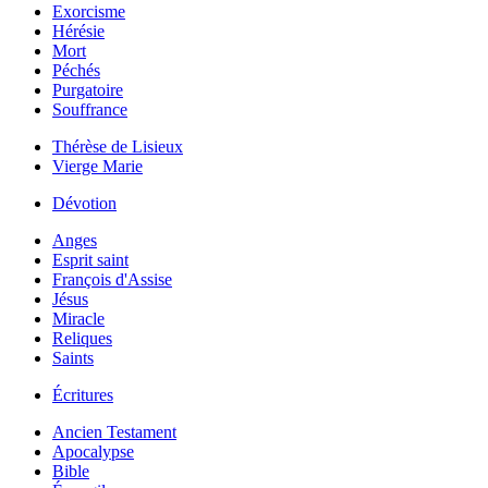
Exorcisme
Hérésie
Mort
Péchés
Purgatoire
Souffrance
Thérèse de Lisieux
Vierge Marie
Dévotion
Anges
Esprit saint
François d'Assise
Jésus
Miracle
Reliques
Saints
Écritures
Ancien Testament
Apocalypse
Bible