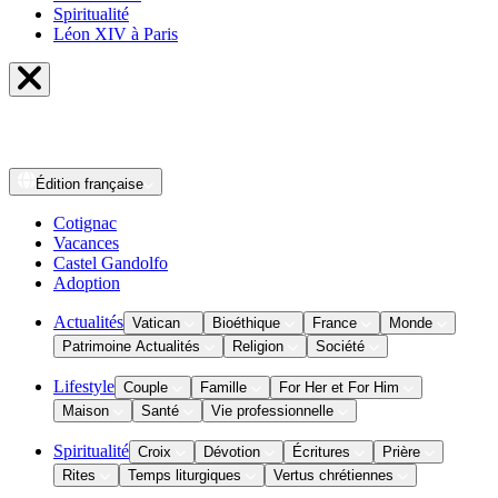
Spiritualité
Léon XIV à Paris
Édition
française
Cotignac
Vacances
Castel Gandolfo
Adoption
Actualités
Vatican
Bioéthique
France
Monde
Patrimoine Actualités
Religion
Société
Lifestyle
Couple
Famille
For Her et For Him
Maison
Santé
Vie professionnelle
Spiritualité
Croix
Dévotion
Écritures
Prière
Rites
Temps liturgiques
Vertus chrétiennes