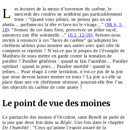
L
es lectures de la messe d’ouverture du carême, le
mercredi des cendres ne semblent pas particulièrement
triste : "Quand vous jeûnez, ne prenez pas un air
abattu… parfume-toi la tête et lave-toi le visage…" (
Mt 6, 1-
18
). "Sonnez du cor dans Sion, prescrivez un jeûne sacré,
annoncez une fête solennelle…" (
Jl 2, 12-18
). Serions-nous
invités à renoncer à ces "faces de carême" qu’adoptent les
chrétiens sérieux pour montrer aux autres avec quel zèle ils
comptent se repentir ? N’est-ce pas le propos de l’évangile de
Matthieu de nous mettre en garde contre la tentation de
paraître ? Paraître généreux : quand tu fais l’aumône… Paraître
spirituel : quand tu pries… Paraître mortifié : quand tu
jeûnes… Pour réagir à cette invitation, n’est-ce pas de la joie
que nous devons laisser monter en nous ? La joie a-t-elle sa
place dans une vie chrétienne sérieuse, pourrait-elle être l’un
des objectifs du carême de cette année ?
Le point de vue des moines
Le patriarche des moines d’Occident, saint Benoît ne parle de
la joie que deux fois dans sa
Règle
. Une fois dans le chapitre
De l’humilité
: "Ceux qu’anime l’espoir assuré de la