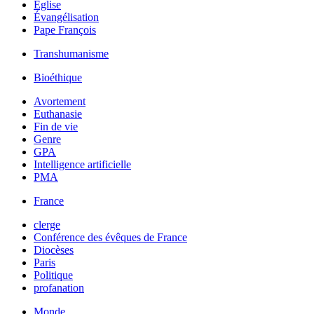
Église
Évangélisation
Pape François
Transhumanisme
Bioéthique
Avortement
Euthanasie
Fin de vie
Genre
GPA
Intelligence artificielle
PMA
France
clerge
Conférence des évêques de France
Diocèses
Paris
Politique
profanation
Monde