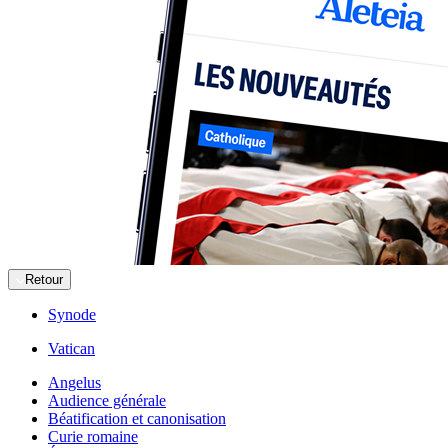
Retour
Synode
Vatican
Angelus
Audience générale
Béatification et canonisation
Curie romaine