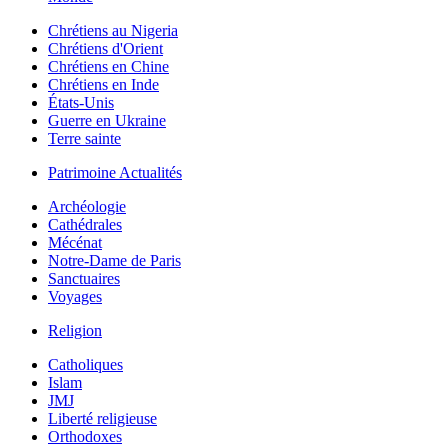
Chrétiens au Nigeria
Chrétiens d'Orient
Chrétiens en Chine
Chrétiens en Inde
États-Unis
Guerre en Ukraine
Terre sainte
Patrimoine Actualités
Archéologie
Cathédrales
Mécénat
Notre-Dame de Paris
Sanctuaires
Voyages
Religion
Catholiques
Islam
JMJ
Liberté religieuse
Orthodoxes