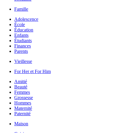
Famille
Adolescence
École
Éducation
Enfants
Étudiants
Finances
Parents
Vieillesse
For Her et For Him
Amitié
Beauté
Femmes
Grossesse
Hommes
Maternité
Paternité
Maison