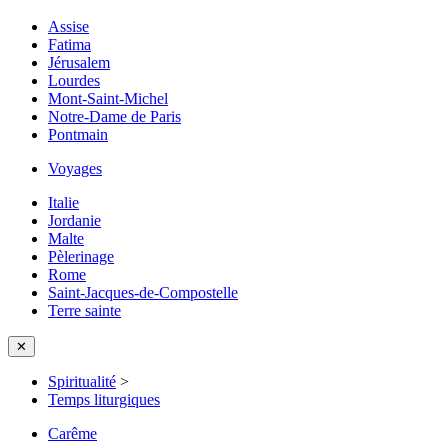
Assise
Fatima
Jérusalem
Lourdes
Mont-Saint-Michel
Notre-Dame de Paris
Pontmain
Voyages
Italie
Jordanie
Malte
Pèlerinage
Rome
Saint-Jacques-de-Compostelle
Terre sainte
✕
Spiritualité
>
Temps liturgiques
Carême