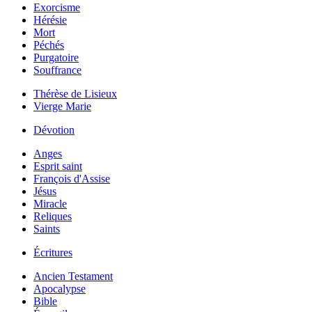
Exorcisme
Hérésie
Mort
Péchés
Purgatoire
Souffrance
Thérèse de Lisieux
Vierge Marie
Dévotion
Anges
Esprit saint
François d'Assise
Jésus
Miracle
Reliques
Saints
Écritures
Ancien Testament
Apocalypse
Bible