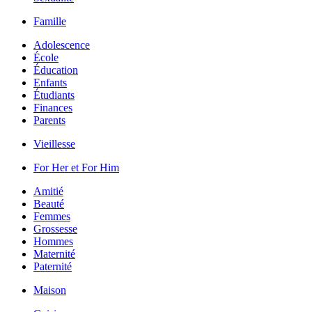
Famille
Adolescence
École
Éducation
Enfants
Étudiants
Finances
Parents
Vieillesse
For Her et For Him
Amitié
Beauté
Femmes
Grossesse
Hommes
Maternité
Paternité
Maison