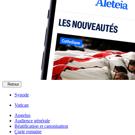
Retour
Synode
Vatican
Angelus
Audience générale
Béatification et canonisation
Curie romaine