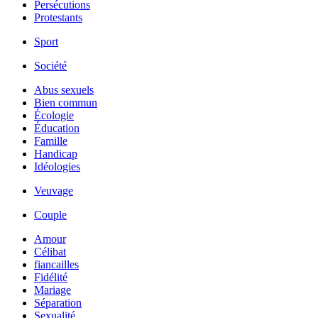
Persécutions
Protestants
Sport
Société
Abus sexuels
Bien commun
Écologie
Éducation
Famille
Handicap
Idéologies
Veuvage
Couple
Amour
Célibat
fiancailles
Fidélité
Mariage
Séparation
Sexualité