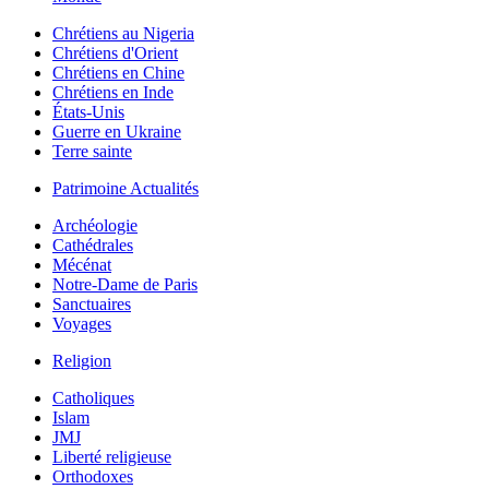
Chrétiens au Nigeria
Chrétiens d'Orient
Chrétiens en Chine
Chrétiens en Inde
États-Unis
Guerre en Ukraine
Terre sainte
Patrimoine Actualités
Archéologie
Cathédrales
Mécénat
Notre-Dame de Paris
Sanctuaires
Voyages
Religion
Catholiques
Islam
JMJ
Liberté religieuse
Orthodoxes