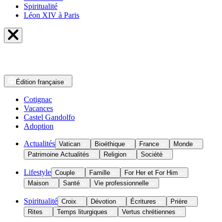
Spiritualité
Léon XIV à Paris
Édition
française
Cotignac
Vacances
Castel Gandolfo
Adoption
Actualités
Vatican
Bioéthique
France
Monde
Patrimoine Actualités
Religion
Société
Lifestyle
Couple
Famille
For Her et For Him
Maison
Santé
Vie professionnelle
Spiritualité
Croix
Dévotion
Écritures
Prière
Rites
Temps liturgiques
Vertus chrétiennes