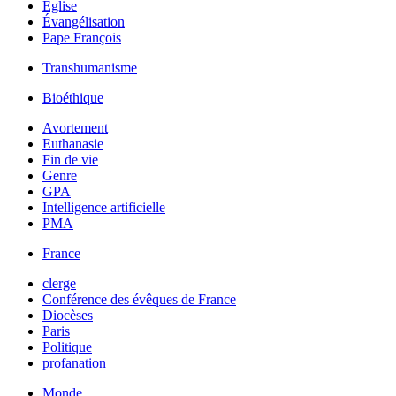
Église
Évangélisation
Pape François
Transhumanisme
Bioéthique
Avortement
Euthanasie
Fin de vie
Genre
GPA
Intelligence artificielle
PMA
France
clerge
Conférence des évêques de France
Diocèses
Paris
Politique
profanation
Monde