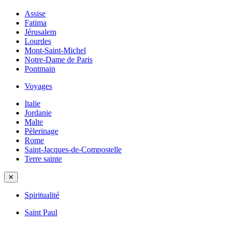
Assise
Fatima
Jérusalem
Lourdes
Mont-Saint-Michel
Notre-Dame de Paris
Pontmain
Voyages
Italie
Jordanie
Malte
Pèlerinage
Rome
Saint-Jacques-de-Compostelle
Terre sainte
✕
Spiritualité
Saint Paul