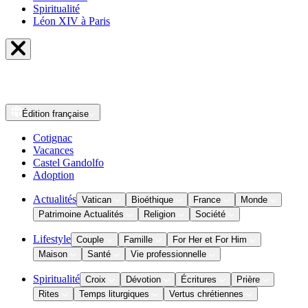
Spiritualité
Léon XIV à Paris
Édition
française
Cotignac
Vacances
Castel Gandolfo
Adoption
Actualités
Vatican
Bioéthique
France
Monde
Patrimoine Actualités
Religion
Société
Lifestyle
Couple
Famille
For Her et For Him
Maison
Santé
Vie professionnelle
Spiritualité
Croix
Dévotion
Écritures
Prière
Rites
Temps liturgiques
Vertus chrétiennes