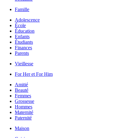
Famille
Adolescence
École
Éducation
Enfants
Étudiants
Finances
Parents
Vieillesse
For Her et For Him
Amitié
Beauté
Femmes
Grossesse
Hommes
Maternité
Paternité
Maison