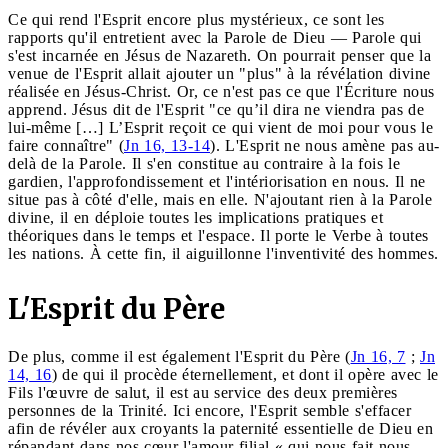
Ce qui rend l'Esprit encore plus mystérieux, ce sont les
rapports qu'il entretient avec la Parole de Dieu — Parole qui
s'est incarnée en Jésus de Nazareth. On pourrait penser que la
venue de l'Esprit allait ajouter un "plus" à la révélation divine
réalisée en Jésus-Christ. Or, ce n'est pas ce que l'Écriture nous
apprend. Jésus dit de l'Esprit "ce qu’il dira ne viendra pas de
lui-même […] L’Esprit reçoit ce qui vient de moi pour vous le
faire connaître" (
Jn 16, 13-14
). L'Esprit ne nous amène pas au-
delà de la Parole. Il s'en constitue au contraire à la fois le
gardien, l'approfondissement et l'intériorisation en nous. Il ne
situe pas à côté d'elle, mais en elle. N'ajoutant rien à la Parole
divine, il en déploie toutes les implications pratiques et
théoriques dans le temps et l'espace. Il porte le Verbe à toutes
les nations. À cette fin, il aiguillonne l'inventivité des hommes.
L'Esprit du Père
De plus, comme il est également l'Esprit du Père (
Jn 16, 7
;
Jn
14, 16
) de qui il procède éternellement, et dont il opère avec le
Fils l'œuvre de salut, il est au service des deux premières
personnes de la Trinité. Ici encore, l'Esprit semble s'effacer
afin de révéler aux croyants la paternité essentielle de Dieu en
répandant dans nos cœur l'amour filial « qui nous fait nous