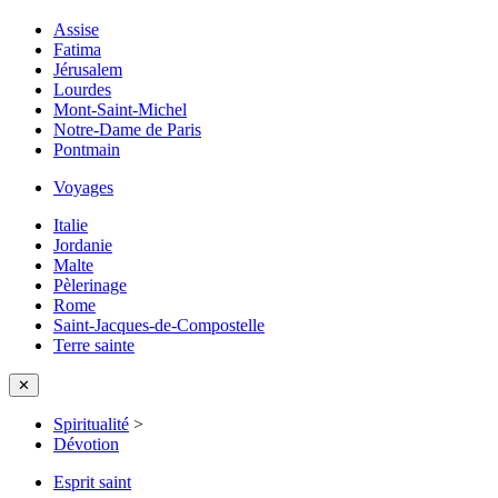
Assise
Fatima
Jérusalem
Lourdes
Mont-Saint-Michel
Notre-Dame de Paris
Pontmain
Voyages
Italie
Jordanie
Malte
Pèlerinage
Rome
Saint-Jacques-de-Compostelle
Terre sainte
✕
Spiritualité
>
Dévotion
Esprit saint