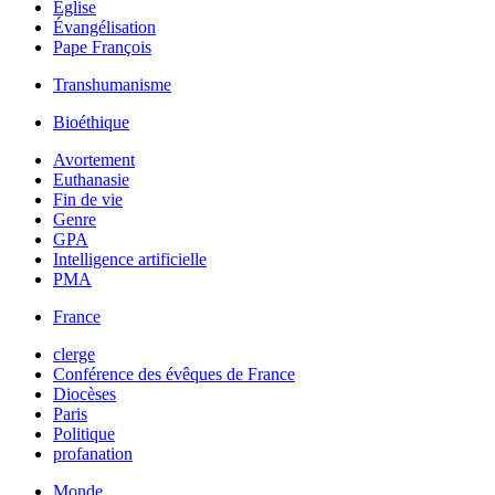
Église
Évangélisation
Pape François
Transhumanisme
Bioéthique
Avortement
Euthanasie
Fin de vie
Genre
GPA
Intelligence artificielle
PMA
France
clerge
Conférence des évêques de France
Diocèses
Paris
Politique
profanation
Monde