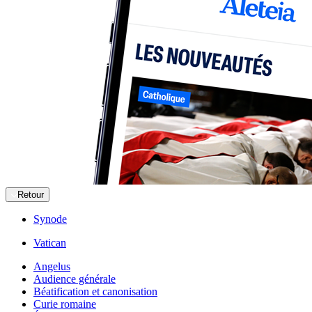
Retour
Synode
Vatican
Angelus
Audience générale
Béatification et canonisation
Curie romaine