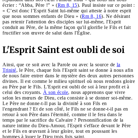
écrier : “Abba, Père !” » (
Rm 8, 15
). Paul insiste sur ce point :
« C’est donc l’Esprit Saint lui-même qui atteste à notre esprit
que nous sommes enfants de Dieu » (
Rm 8, 16
). Ne désirant
pas retenir l'attention des disciples sur lui-même, l'Esprit
conduit au Père, de la même façon qu'il glorifie le Fils et fait
fructifier son œuvre de salut dans l'Église.
L'Esprit Saint est oubli de soi
Ainsi, que ce soit avec la Parole ou avec la source de
la
Trinité
, le Père, chaque fois l'Esprit saint se donne à nous afin
de nous faire entrer dans le mystère des deux autres personnes
divines. Il est comme le milieu spirituel où nous rendons gloire
au Père par le Fils. L'Esprit est oubli de soi à leur profit et à
celui des croyants.
À son école
, nous apprenons que vivre
selon les mœurs de Dieu, cela consiste à se donner soi-même.
Le Père ne donne-t-Il pas la divinité à son Fils en
l'engendrant ? Et de son côté, le Fils ne se donne-t-il pas en
retour à son Père dans l'éternité, comme il le fera dans le
temps par le sacrifice du Calvaire ? Personnification de la
nature intime du Dieu-Amour, l'Esprit s'efface devant le Père
et le Fils en œuvrant à leur gloire, tout en poussant les
hommes à louer le Dieu trois fois saint.