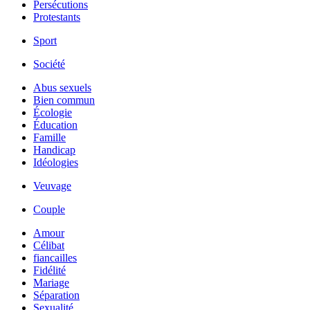
Persécutions
Protestants
Sport
Société
Abus sexuels
Bien commun
Écologie
Éducation
Famille
Handicap
Idéologies
Veuvage
Couple
Amour
Célibat
fiancailles
Fidélité
Mariage
Séparation
Sexualité