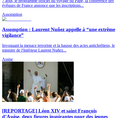
7 août, le programme officiel du voyage du Pape, la conférence des
évêques de France annonce que les inscriptions...
Assomption
Assomption : Laurent Nuñez appelle à “une extrême
vigilance”
Invoquant la menace terroriste et la hausse des actes antichrétiens, le
ministre de l'Intérieur Laurent Nuñez...
Assise
[REPORTAGE] Léon XIV et saint François
d’Assise, deux figures inspirantes pour des jeunes