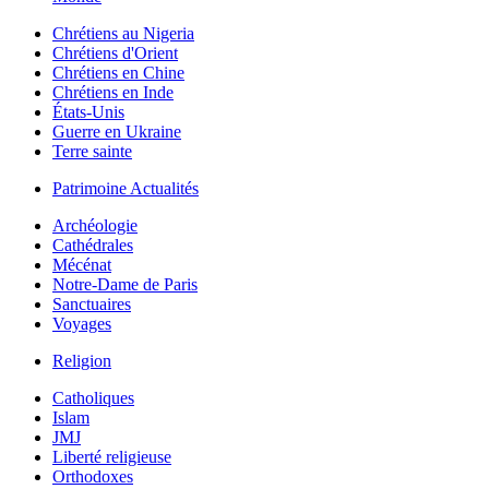
Chrétiens au Nigeria
Chrétiens d'Orient
Chrétiens en Chine
Chrétiens en Inde
États-Unis
Guerre en Ukraine
Terre sainte
Patrimoine Actualités
Archéologie
Cathédrales
Mécénat
Notre-Dame de Paris
Sanctuaires
Voyages
Religion
Catholiques
Islam
JMJ
Liberté religieuse
Orthodoxes