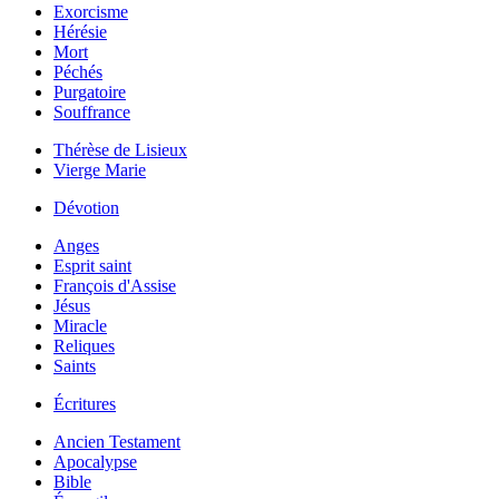
Exorcisme
Hérésie
Mort
Péchés
Purgatoire
Souffrance
Thérèse de Lisieux
Vierge Marie
Dévotion
Anges
Esprit saint
François d'Assise
Jésus
Miracle
Reliques
Saints
Écritures
Ancien Testament
Apocalypse
Bible