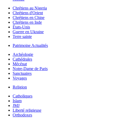
Chrétiens au Nigeria
Chrétiens d'Orient
Chrétiens en Chine
Chrétiens en Inde
États-Unis
Guerre en Ukraine
Terre sainte
Patrimoine Actualités
Archéologie
Cathédrales
Mécénat
Notre-Dame de Paris
Sanctuaires
Voyages
Religion
Catholiques
Islam
JMJ
Liberté religieuse
Orthodoxes