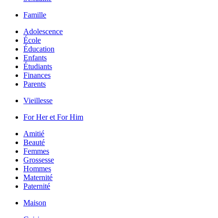
Famille
Adolescence
École
Éducation
Enfants
Étudiants
Finances
Parents
Vieillesse
For Her et For Him
Amitié
Beauté
Femmes
Grossesse
Hommes
Maternité
Paternité
Maison