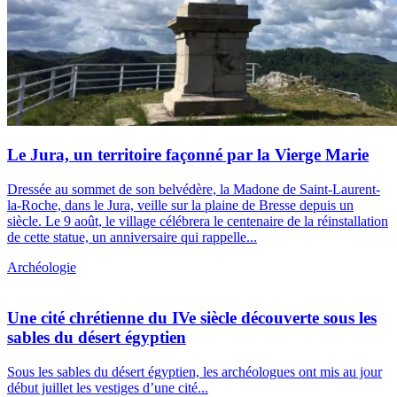
Le Jura, un territoire façonné par la Vierge Marie
Dressée au sommet de son belvédère, la Madone de Saint-Laurent-
la-Roche, dans le Jura, veille sur la plaine de Bresse depuis un
siècle. Le 9 août, le village célébrera le centenaire de la réinstallation
de cette statue, un anniversaire qui rappelle...
Archéologie
Une cité chrétienne du IVe siècle découverte sous les
sables du désert égyptien
Sous les sables du désert égyptien, les archéologues ont mis au jour
début juillet les vestiges d’une cité...