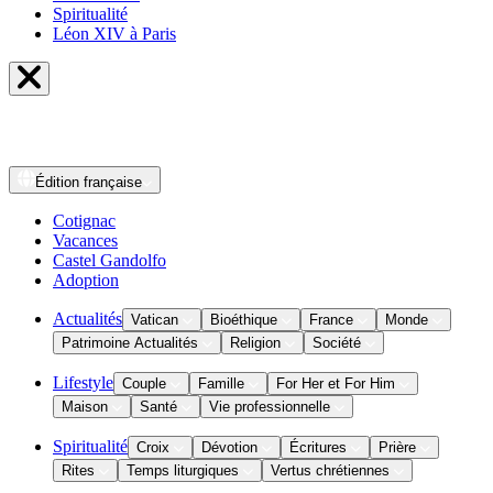
Spiritualité
Léon XIV à Paris
Édition
française
Cotignac
Vacances
Castel Gandolfo
Adoption
Actualités
Vatican
Bioéthique
France
Monde
Patrimoine Actualités
Religion
Société
Lifestyle
Couple
Famille
For Her et For Him
Maison
Santé
Vie professionnelle
Spiritualité
Croix
Dévotion
Écritures
Prière
Rites
Temps liturgiques
Vertus chrétiennes