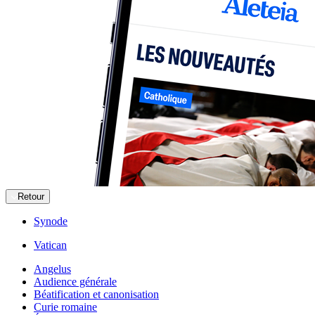
Retour
Synode
Vatican
Angelus
Audience générale
Béatification et canonisation
Curie romaine