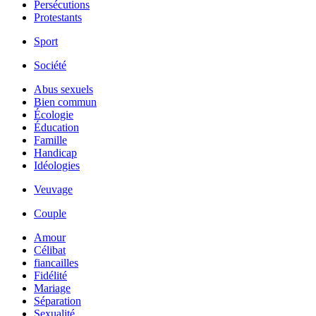
Persécutions
Protestants
Sport
Société
Abus sexuels
Bien commun
Écologie
Éducation
Famille
Handicap
Idéologies
Veuvage
Couple
Amour
Célibat
fiancailles
Fidélité
Mariage
Séparation
Sexualité