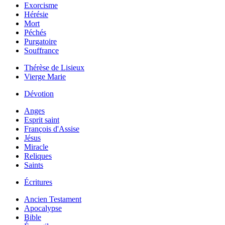
Exorcisme
Hérésie
Mort
Péchés
Purgatoire
Souffrance
Thérèse de Lisieux
Vierge Marie
Dévotion
Anges
Esprit saint
François d'Assise
Jésus
Miracle
Reliques
Saints
Écritures
Ancien Testament
Apocalypse
Bible