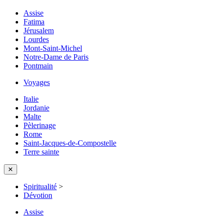
Assise
Fatima
Jérusalem
Lourdes
Mont-Saint-Michel
Notre-Dame de Paris
Pontmain
Voyages
Italie
Jordanie
Malte
Pèlerinage
Rome
Saint-Jacques-de-Compostelle
Terre sainte
✕
Spiritualité
>
Dévotion
Assise