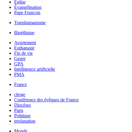
Église
Évangélisation
Pape François
Transhumanisme
Bioéthique
Avortement
Euthanasie
Fin de vie
Genre
GPA
Intelligence artificielle
PMA
France
clerge
Conférence des évêques de France
Diocèses
Paris
Politique
profanation
Monde