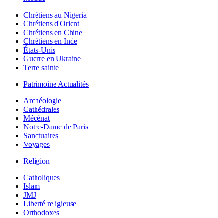
Chrétiens au Nigeria
Chrétiens d'Orient
Chrétiens en Chine
Chrétiens en Inde
États-Unis
Guerre en Ukraine
Terre sainte
Patrimoine Actualités
Archéologie
Cathédrales
Mécénat
Notre-Dame de Paris
Sanctuaires
Voyages
Religion
Catholiques
Islam
JMJ
Liberté religieuse
Orthodoxes