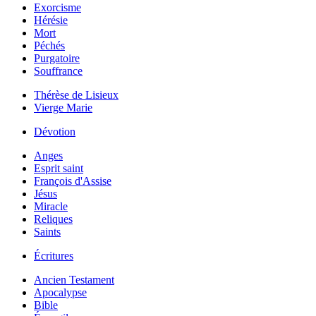
Exorcisme
Hérésie
Mort
Péchés
Purgatoire
Souffrance
Thérèse de Lisieux
Vierge Marie
Dévotion
Anges
Esprit saint
François d'Assise
Jésus
Miracle
Reliques
Saints
Écritures
Ancien Testament
Apocalypse
Bible