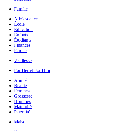
Famille
Adolescence
École
Éducation
Enfants
Étudiants
Finances
Parents
Vieillesse
For Her et For Him
Amitié
Beauté
Femmes
Grossesse
Hommes
Maternité
Paternité
Maison