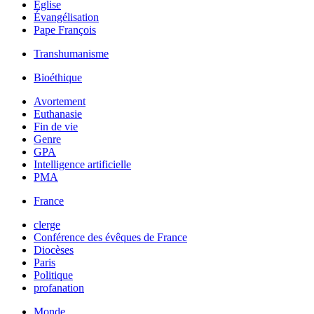
Église
Évangélisation
Pape François
Transhumanisme
Bioéthique
Avortement
Euthanasie
Fin de vie
Genre
GPA
Intelligence artificielle
PMA
France
clerge
Conférence des évêques de France
Diocèses
Paris
Politique
profanation
Monde