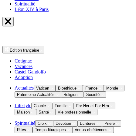
Spiritualité
Léon XIV à Paris
Édition
française
Cotignac
Vacances
Castel Gandolfo
Adoption
Actualités
Vatican
Bioéthique
France
Monde
Patrimoine Actualités
Religion
Société
Lifestyle
Couple
Famille
For Her et For Him
Maison
Santé
Vie professionnelle
Spiritualité
Croix
Dévotion
Écritures
Prière
Rites
Temps liturgiques
Vertus chrétiennes