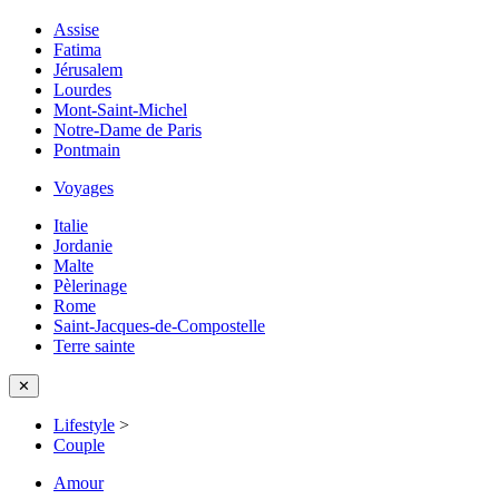
Assise
Fatima
Jérusalem
Lourdes
Mont-Saint-Michel
Notre-Dame de Paris
Pontmain
Voyages
Italie
Jordanie
Malte
Pèlerinage
Rome
Saint-Jacques-de-Compostelle
Terre sainte
✕
Lifestyle
>
Couple
Amour