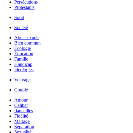
Persécutions
Protestants
Sport
Société
Abus sexuels
Bien commun
Écologie
Éducation
Famille
Handicap
Idéologies
Veuvage
Couple
Amour
Célibat
fiancailles
Fidélité
Mariage
Séparation
Sexualité