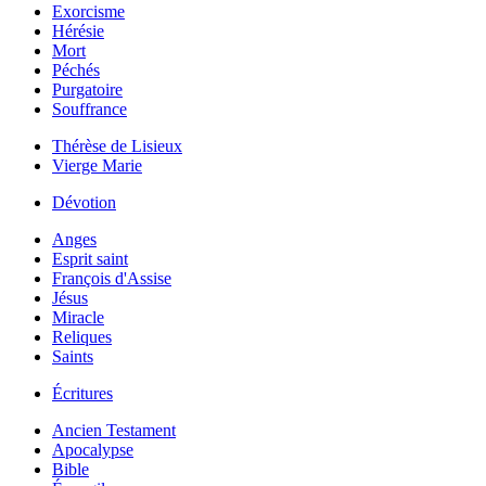
Exorcisme
Hérésie
Mort
Péchés
Purgatoire
Souffrance
Thérèse de Lisieux
Vierge Marie
Dévotion
Anges
Esprit saint
François d'Assise
Jésus
Miracle
Reliques
Saints
Écritures
Ancien Testament
Apocalypse
Bible