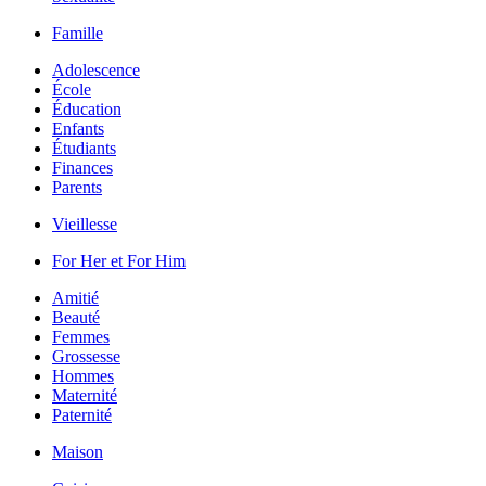
Famille
Adolescence
École
Éducation
Enfants
Étudiants
Finances
Parents
Vieillesse
For Her et For Him
Amitié
Beauté
Femmes
Grossesse
Hommes
Maternité
Paternité
Maison