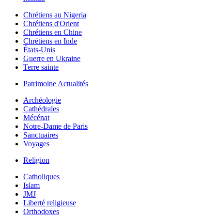
Chrétiens au Nigeria
Chrétiens d'Orient
Chrétiens en Chine
Chrétiens en Inde
États-Unis
Guerre en Ukraine
Terre sainte
Patrimoine Actualités
Archéologie
Cathédrales
Mécénat
Notre-Dame de Paris
Sanctuaires
Voyages
Religion
Catholiques
Islam
JMJ
Liberté religieuse
Orthodoxes