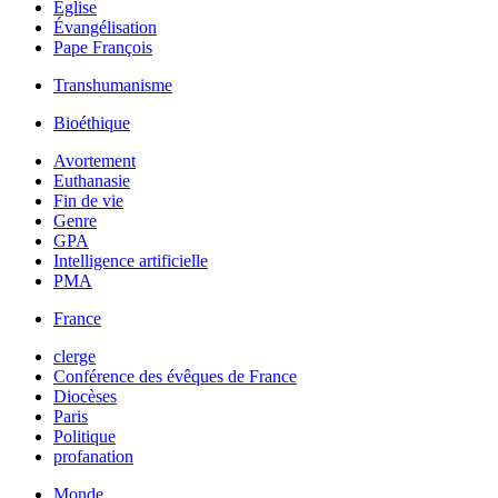
Église
Évangélisation
Pape François
Transhumanisme
Bioéthique
Avortement
Euthanasie
Fin de vie
Genre
GPA
Intelligence artificielle
PMA
France
clerge
Conférence des évêques de France
Diocèses
Paris
Politique
profanation
Monde