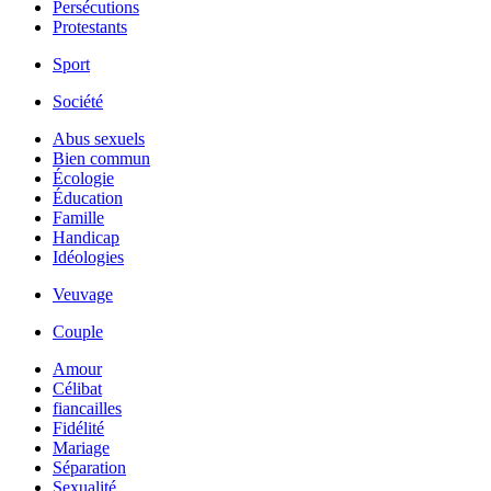
Persécutions
Protestants
Sport
Société
Abus sexuels
Bien commun
Écologie
Éducation
Famille
Handicap
Idéologies
Veuvage
Couple
Amour
Célibat
fiancailles
Fidélité
Mariage
Séparation
Sexualité