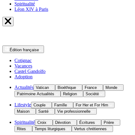
Spiritualité
Léon XIV à Paris
Édition
française
Cotignac
Vacances
Castel Gandolfo
Adoption
Actualités
Vatican
Bioéthique
France
Monde
Patrimoine Actualités
Religion
Société
Lifestyle
Couple
Famille
For Her et For Him
Maison
Santé
Vie professionnelle
Spiritualité
Croix
Dévotion
Écritures
Prière
Rites
Temps liturgiques
Vertus chrétiennes