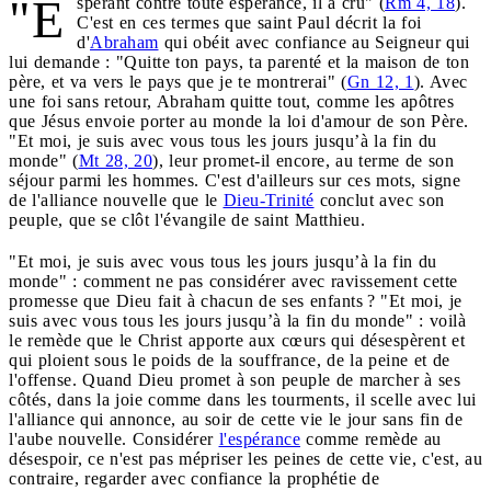
"E
spérant contre toute espérance, il a cru" (
Rm 4, 18
).
C'est en ces termes que saint Paul décrit la foi
d'
Abraham
qui obéit avec confiance au Seigneur qui
lui demande : "Quitte ton pays, ta parenté et la maison de ton
père, et va vers le pays que je te montrerai" (
Gn 12, 1
). Avec
une foi sans retour, Abraham quitte tout, comme les apôtres
que Jésus envoie porter au monde la loi d'amour de son Père.
"Et moi, je suis avec vous tous les jours jusqu’à la fin du
monde" (
Mt 28, 20
), leur promet-il encore, au terme de son
séjour parmi les hommes. C'est d'ailleurs sur ces mots, signe
de l'alliance nouvelle que le
Dieu-Trinité
conclut avec son
peuple, que se clôt l'évangile de saint Matthieu.
"Et moi, je suis avec vous tous les jours jusqu’à la fin du
monde" : comment ne pas considérer avec ravissement cette
promesse que Dieu fait à chacun de ses enfants ? "Et moi, je
suis avec vous tous les jours jusqu’à la fin du monde" : voilà
le remède que le Christ apporte aux cœurs qui désespèrent et
qui ploient sous le poids de la souffrance, de la peine et de
l'offense. Quand Dieu promet à son peuple de marcher à ses
côtés, dans la joie comme dans les tourments, il scelle avec lui
l'alliance qui annonce, au soir de cette vie le jour sans fin de
l'aube nouvelle. Considérer
l'espérance
comme remède au
désespoir, ce n'est pas mépriser les peines de cette vie, c'est, au
contraire, regarder avec confiance la prophétie de