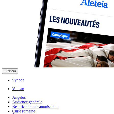
Retour
Synode
Vatican
Angelus
Audience générale
Béatification et canonisation
Curie romaine