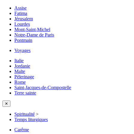
Assise
Fatima
Jérusalem
Lourdes
Mont-Saint-Michel
Notre-Dame de Paris
Pontmain
Voyages
Italie
Jordanie
Malte
Pèlerinage
Rome
Saint-Jacques-de-Compostelle
Terre sainte
✕
Spiritualité
>
Temps liturgiques
Carême