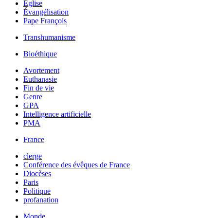
Église
Évangélisation
Pape François
Transhumanisme
Bioéthique
Avortement
Euthanasie
Fin de vie
Genre
GPA
Intelligence artificielle
PMA
France
clerge
Conférence des évêques de France
Diocèses
Paris
Politique
profanation
Monde