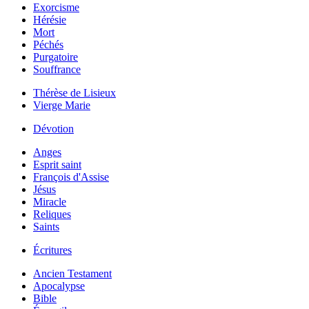
Exorcisme
Hérésie
Mort
Péchés
Purgatoire
Souffrance
Thérèse de Lisieux
Vierge Marie
Dévotion
Anges
Esprit saint
François d'Assise
Jésus
Miracle
Reliques
Saints
Écritures
Ancien Testament
Apocalypse
Bible