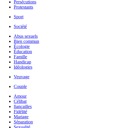
Persécutions
Protestants
Sport
Société
Abus sexuels
Bien commun
Écologie
Éducation
Famille
Handicap
Idéologies
Veuvage
Couple
Amour
Célibat
fiancailles
Fidélité
Mariage
Séparation
Sexualité