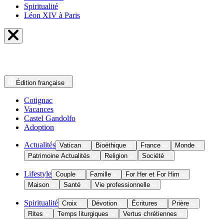
Spiritualité
Léon XIV à Paris
Édition
française
Cotignac
Vacances
Castel Gandolfo
Adoption
Actualités
Vatican
Bioéthique
France
Monde
Patrimoine Actualités
Religion
Société
Lifestyle
Couple
Famille
For Her et For Him
Maison
Santé
Vie professionnelle
Spiritualité
Croix
Dévotion
Écritures
Prière
Rites
Temps liturgiques
Vertus chrétiennes