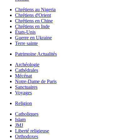
Chrétiens au Nigeria
Chrétiens d'Orient
Chrétiens en Chine
Chrétiens en Inde
États-Unis
Guerre en Ukraine
Terre sainte
Patrimoine Actualités
Archéologie
Cathédrales
Mécénat
Notre-Dame de Paris
Sanctuaires
Voyages
Religion
Catholiques
Islam
JMJ
Liberté religieuse
Orthodoxes