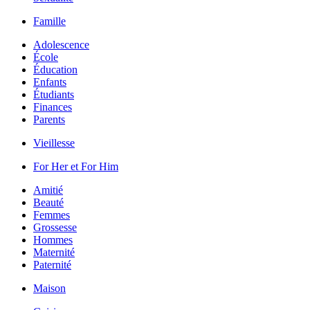
Famille
Adolescence
École
Éducation
Enfants
Étudiants
Finances
Parents
Vieillesse
For Her et For Him
Amitié
Beauté
Femmes
Grossesse
Hommes
Maternité
Paternité
Maison