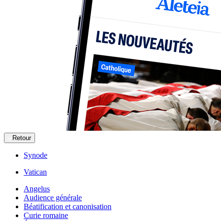
Retour
Synode
Vatican
Angelus
Audience générale
Béatification et canonisation
Curie romaine