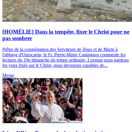
[HOMÉLIE] Dans la tempête, fixer le Christ pour ne
pas sombrer
Prêtre de la congrégation des Serviteurs de Jésus et de Marie à
l'abbaye d'Ourscamp, le Fr. Pierre-Marie Castaignos commente les
lectures du 19e dimanche du temps ordinaire. Lorsque nous gardons
les yeux fixés sur le Christ, nous devenons capables de...
Messe