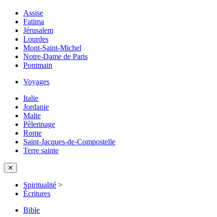
Assise
Fatima
Jérusalem
Lourdes
Mont-Saint-Michel
Notre-Dame de Paris
Pontmain
Voyages
Italie
Jordanie
Malte
Pèlerinage
Rome
Saint-Jacques-de-Compostelle
Terre sainte
✕
Spiritualité
>
Écritures
Bible