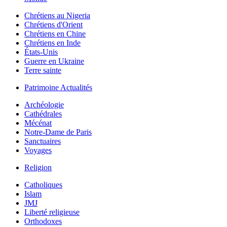
Chrétiens au Nigeria
Chrétiens d'Orient
Chrétiens en Chine
Chrétiens en Inde
États-Unis
Guerre en Ukraine
Terre sainte
Patrimoine Actualités
Archéologie
Cathédrales
Mécénat
Notre-Dame de Paris
Sanctuaires
Voyages
Religion
Catholiques
Islam
JMJ
Liberté religieuse
Orthodoxes