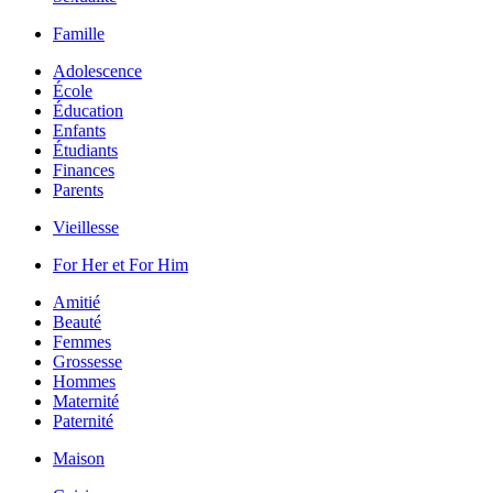
Famille
Adolescence
École
Éducation
Enfants
Étudiants
Finances
Parents
Vieillesse
For Her et For Him
Amitié
Beauté
Femmes
Grossesse
Hommes
Maternité
Paternité
Maison