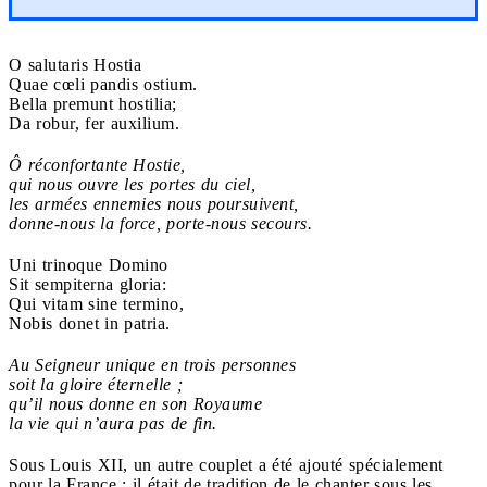
O salutaris Hostia
Quae cœli pandis ostium.
Bella premunt hostilia;
Da robur, fer auxilium.
Ô réconfortante Hostie,
qui nous ouvre les portes du ciel,
les armées ennemies nous poursuivent,
donne-nous la force, porte-nous secours.
Uni trinoque Domino
Sit sempiterna gloria:
Qui vitam sine termino,
Nobis donet in patria.
Au Seigneur unique en trois personnes
soit la gloire éternelle ;
qu’il nous donne en son Royaume
la vie qui n’aura pas de fin.
Sous Louis XII, un autre couplet a été ajouté spécialement
pour la France : il était de tradition de le chanter sous les