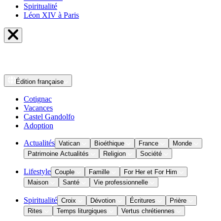
Spiritualité
Léon XIV à Paris
Édition
française
Cotignac
Vacances
Castel Gandolfo
Adoption
Actualités
Vatican
Bioéthique
France
Monde
Patrimoine Actualités
Religion
Société
Lifestyle
Couple
Famille
For Her et For Him
Maison
Santé
Vie professionnelle
Spiritualité
Croix
Dévotion
Écritures
Prière
Rites
Temps liturgiques
Vertus chrétiennes