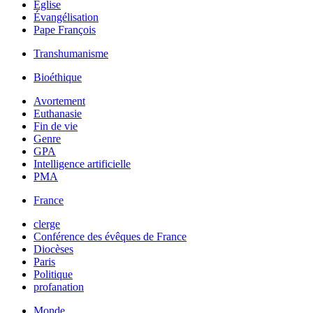
Église
Évangélisation
Pape François
Transhumanisme
Bioéthique
Avortement
Euthanasie
Fin de vie
Genre
GPA
Intelligence artificielle
PMA
France
clerge
Conférence des évêques de France
Diocèses
Paris
Politique
profanation
Monde