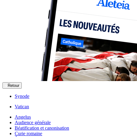
Retour
Synode
Vatican
Angelus
Audience générale
Béatification et canonisation
Curie romaine