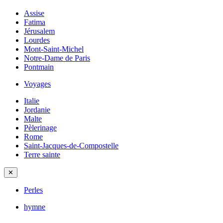
Assise
Fatima
Jérusalem
Lourdes
Mont-Saint-Michel
Notre-Dame de Paris
Pontmain
Voyages
Italie
Jordanie
Malte
Pèlerinage
Rome
Saint-Jacques-de-Compostelle
Terre sainte
✕
Perles
hymne