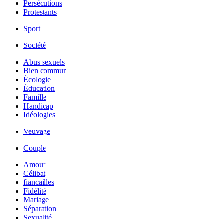
Persécutions
Protestants
Sport
Société
Abus sexuels
Bien commun
Écologie
Éducation
Famille
Handicap
Idéologies
Veuvage
Couple
Amour
Célibat
fiancailles
Fidélité
Mariage
Séparation
Sexualité