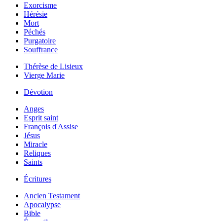
Exorcisme
Hérésie
Mort
Péchés
Purgatoire
Souffrance
Thérèse de Lisieux
Vierge Marie
Dévotion
Anges
Esprit saint
François d'Assise
Jésus
Miracle
Reliques
Saints
Écritures
Ancien Testament
Apocalypse
Bible