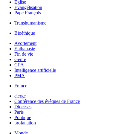
Église
Évangélisation
Pape François
Transhumanisme
Bioéthique
Avortement
Euthanasie
Fin de vie
Genre
GPA
Intelligence artificielle
PMA
France
clerge
Conférence des évêques de France
Diocèses
Paris
Politique
profanation
Monde