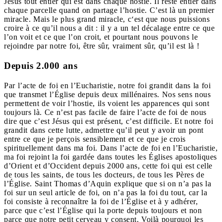
Jésus tout entier qui est dans chaque hostie. Il reste entier dans
chaque parcelle quand on partage l’hostie. C’est là un premier
miracle. Mais le plus grand miracle, c‘est que nous puissions
croire à ce qu’il nous a dit : il y a un tel décalage entre ce que
l’on voit et ce que l’on croit, et pourtant nous pouvons le
rejoindre par notre foi, être sûr, vraiment sûr, qu’il est là !
Depuis 2.000 ans
Par l’acte de foi en l’Eucharistie, notre foi grandit dans la foi
que transmet l’Église depuis deux millénaires. Nos sens nous
permettent de voir l’hostie, ils voient les apparences qui sont
toujours là. Ce n’est pas facile de faire l’acte de foi de nous
dire que c’est Jésus qui est présent, c’est difficile. Et notre foi
grandit dans cette lutte, admettre qu’il peut y avoir un pont
entre ce que je perçois sensiblement et ce que je crois
spirituellement dans ma foi. Dans l’acte de foi en l’Eucharistie,
ma foi rejoint la foi gardée dans toutes les Églises apostoliques
d’Orient et d’Occident depuis 2000 ans, cette foi qui est celle
de tous les saints, de tous les docteurs, de tous les Pères de
l’Église. Saint Thomas d’Aquin explique que si on n’a pas la
foi sur un seul article de foi, on n’a pas la foi du tout, car la
foi consiste à reconnaître la foi de l’Église et à y adhérer,
parce que c’est l’Église qui la porte depuis toujours et non
parce que notre petit cerveau y consent. Voilà pourquoi les