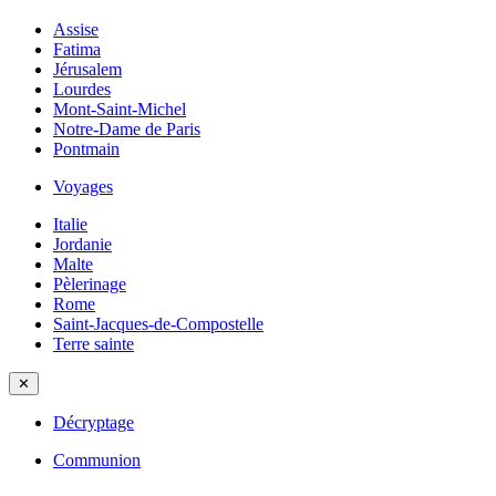
Assise
Fatima
Jérusalem
Lourdes
Mont-Saint-Michel
Notre-Dame de Paris
Pontmain
Voyages
Italie
Jordanie
Malte
Pèlerinage
Rome
Saint-Jacques-de-Compostelle
Terre sainte
✕
Décryptage
Communion