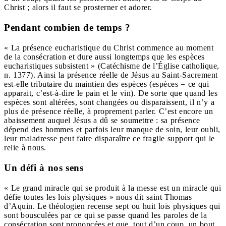
Christ ; alors il faut se prosterner et adorer.
Pendant combien de temps ?
« La présence eucharistique du Christ commence au moment
de la consécration et dure aussi longtemps que les espèces
eucharistiques subsistent » (Catéchisme de l’Église catholique,
n. 1377). Ainsi la présence réelle de Jésus au Saint-Sacrement
est-elle tributaire du maintien des espèces (espèces = ce qui
apparait, c’est-à-dire le pain et le vin). De sorte que quand les
espèces sont altérées, sont changées ou disparaissent, il n’y a
plus de présence réelle, à proprement parler. C’est encore un
abaissement auquel Jésus a dû se soumettre : sa présence
dépend des hommes et parfois leur manque de soin, leur oubli,
leur maladresse peut faire disparaître ce fragile support qui le
relie à nous.
Un défi à nos sens
« Le grand miracle qui se produit à la messe est un miracle qui
défie toutes les lois physiques » nous dit saint Thomas
d’Aquin. Le théologien recense sept ou huit lois physiques qui
sont bousculées par ce qui se passe quand les paroles de la
consécration sont prononcées et que, tout d’un coup, un bout