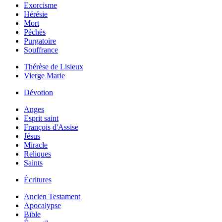
Exorcisme
Hérésie
Mort
Péchés
Purgatoire
Souffrance
Thérèse de Lisieux
Vierge Marie
Dévotion
Anges
Esprit saint
François d'Assise
Jésus
Miracle
Reliques
Saints
Écritures
Ancien Testament
Apocalypse
Bible