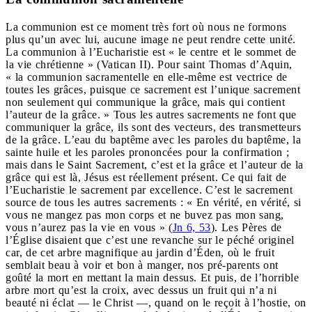
La communion est ce moment très fort où nous ne formons
plus qu’un avec lui, aucune image ne peut rendre cette unité.
La communion à l’Eucharistie est « le centre et le sommet de
la vie chrétienne » (Vatican II). Pour saint Thomas d’Aquin,
« la communion sacramentelle en elle-même est vectrice de
toutes les grâces, puisque ce sacrement est l’unique sacrement
non seulement qui communique la grâce, mais qui contient
l’auteur de la grâce. » Tous les autres sacrements ne font que
communiquer la grâce, ils sont des vecteurs, des transmetteurs
de la grâce. L’eau du baptême avec les paroles du baptême, la
sainte huile et les paroles prononcées pour la confirmation ;
mais dans le Saint Sacrement, c’est et la grâce et l’auteur de la
grâce qui est là, Jésus est réellement présent. Ce qui fait de
l’Eucharistie le sacrement par excellence. C’est le sacrement
source de tous les autres sacrements : « En vérité, en vérité, si
vous ne mangez pas mon corps et ne buvez pas mon sang,
vous n’aurez pas la vie en vous » (
Jn 6, 53
). Les Pères de
l’Église disaient que c’est une revanche sur le péché originel
car, de cet arbre magnifique au jardin d’Éden, où le fruit
semblait beau à voir et bon à manger, nos pré-parents ont
goûté la mort en mettant la main dessus. Et puis, de l’horrible
arbre mort qu’est la croix, avec dessus un fruit qui n’a ni
beauté ni éclat — le Christ —, quand on le reçoit à l’hostie, on