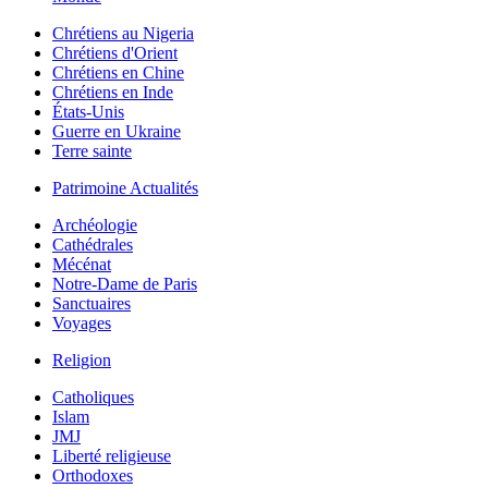
Chrétiens au Nigeria
Chrétiens d'Orient
Chrétiens en Chine
Chrétiens en Inde
États-Unis
Guerre en Ukraine
Terre sainte
Patrimoine Actualités
Archéologie
Cathédrales
Mécénat
Notre-Dame de Paris
Sanctuaires
Voyages
Religion
Catholiques
Islam
JMJ
Liberté religieuse
Orthodoxes