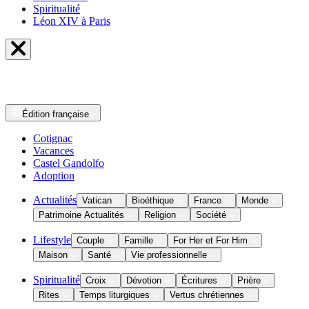
Spiritualité
Léon XIV à Paris
Édition
française
Cotignac
Vacances
Castel Gandolfo
Adoption
Actualités
Vatican
Bioéthique
France
Monde
Patrimoine Actualités
Religion
Société
Lifestyle
Couple
Famille
For Her et For Him
Maison
Santé
Vie professionnelle
Spiritualité
Croix
Dévotion
Écritures
Prière
Rites
Temps liturgiques
Vertus chrétiennes