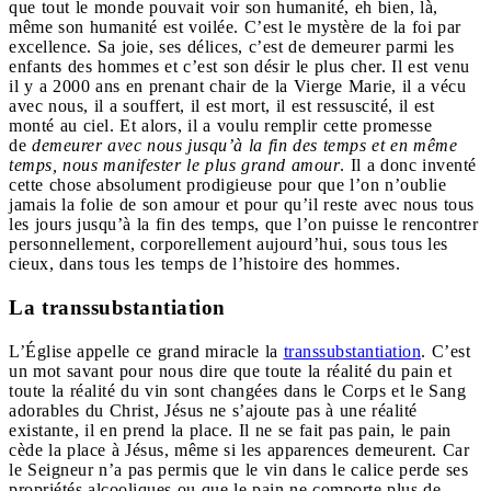
que tout le monde pouvait voir son humanité, eh bien, là,
même son humanité est voilée. C’est le mystère de la foi par
excellence. Sa joie, ses délices, c’est de demeurer parmi les
enfants des hommes et c’est son désir le plus cher. Il est venu
il y a 2000 ans en prenant chair de la Vierge Marie, il a vécu
avec nous, il a souffert, il est mort, il est ressuscité, il est
monté au ciel. Et alors, il a voulu remplir cette promesse
de
demeurer avec nous jusqu’à la fin des temps et en même
temps, nous manifester le plus grand amour
. Il a donc inventé
cette chose absolument prodigieuse pour que l’on n’oublie
jamais la folie de son amour et pour qu’il reste avec nous tous
les jours jusqu’à la fin des temps, que l’on puisse le rencontrer
personnellement, corporellement aujourd’hui, sous tous les
cieux, dans tous les temps de l’histoire des hommes.
La transsubstantiation
L’Église appelle ce grand miracle la
transsubstantiation
. C’est
un mot savant pour nous dire que toute la réalité du pain et
toute la réalité du vin sont changées dans le Corps et le Sang
adorables du Christ, Jésus ne s’ajoute pas à une réalité
existante, il en prend la place. Il ne se fait pas pain, le pain
cède la place à Jésus, même si les apparences demeurent. Car
le Seigneur n’a pas permis que le vin dans le calice perde ses
propriétés alcooliques ou que le pain ne comporte plus de