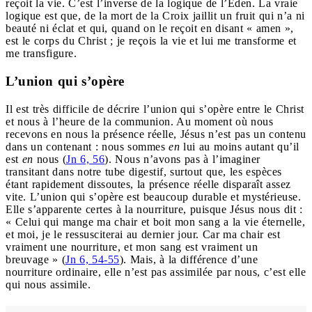
reçoit la vie. C’est l’inverse de la logique de l’Éden. La vraie
logique est que, de la mort de la Croix jaillit un fruit qui n’a ni
beauté ni éclat et qui, quand on le reçoit en disant « amen »,
est le corps du Christ ; je reçois la vie et lui me transforme et
me transfigure.
L’union qui s’opère
Il est très difficile de décrire l’union qui s’opère entre le Christ
et nous à l’heure de la communion. Au moment où nous
recevons en nous la présence réelle, Jésus n’est pas un contenu
dans un contenant : nous sommes
en
lui au moins autant qu’il
est
en
nous (
Jn 6, 56
). Nous n’avons pas à l’imaginer
transitant dans notre tube digestif, surtout que, les espèces
étant rapidement dissoutes, la présence réelle disparaît assez
vite. L’union qui s’opère est beaucoup durable et mystérieuse.
Elle s’apparente certes à la nourriture, puisque Jésus nous dit :
« Celui qui mange ma chair et boit mon sang a la vie éternelle,
et moi, je le ressusciterai au dernier jour. Car ma chair est
vraiment une nourriture, et mon sang est vraiment un
breuvage » (
Jn 6, 54-55
). Mais, à la différence d’une
nourriture ordinaire, elle n’est pas assimilée par nous, c’est elle
qui nous assimile.