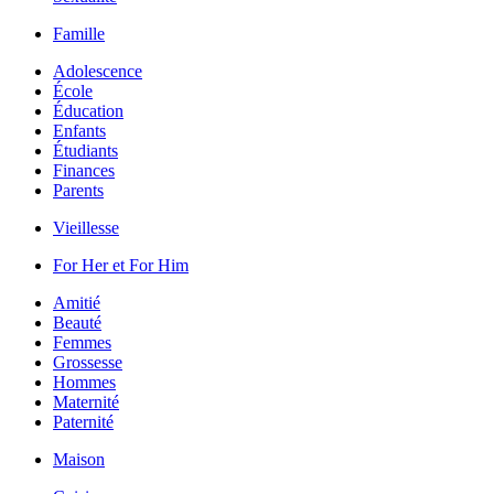
Famille
Adolescence
École
Éducation
Enfants
Étudiants
Finances
Parents
Vieillesse
For Her et For Him
Amitié
Beauté
Femmes
Grossesse
Hommes
Maternité
Paternité
Maison