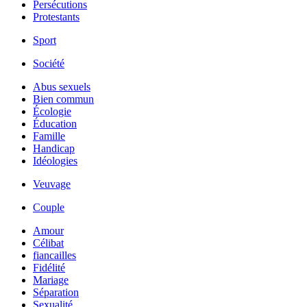
Persécutions
Protestants
Sport
Société
Abus sexuels
Bien commun
Écologie
Éducation
Famille
Handicap
Idéologies
Veuvage
Couple
Amour
Célibat
fiancailles
Fidélité
Mariage
Séparation
Sexualité