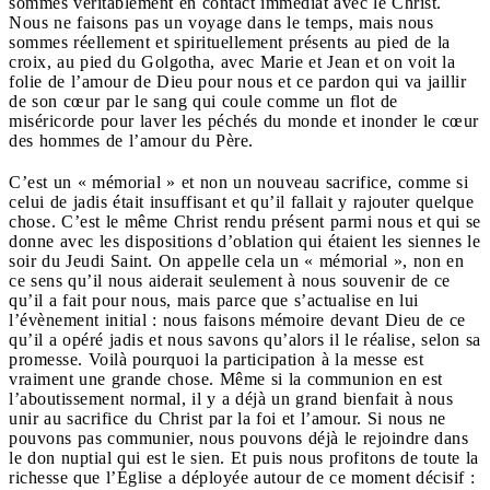
sommes véritablement en contact immédiat avec le Christ.
Nous ne faisons pas un voyage dans le temps, mais nous
sommes réellement et spirituellement présents au pied de la
croix, au pied du Golgotha, avec Marie et Jean et on voit la
folie de l’amour de Dieu pour nous et ce pardon qui va jaillir
de son cœur par le sang qui coule comme un flot de
miséricorde pour laver les péchés du monde et inonder le cœur
des hommes de l’amour du Père.
C’est un « mémorial » et non un nouveau sacrifice, comme si
celui de jadis était insuffisant et qu’il fallait y rajouter quelque
chose. C’est le même Christ rendu présent parmi nous et qui se
donne avec les dispositions d’oblation qui étaient les siennes le
soir du Jeudi Saint. On appelle cela un « mémorial », non en
ce sens qu’il nous aiderait seulement à nous souvenir de ce
qu’il a fait pour nous, mais parce que s’actualise en lui
l’évènement initial : nous faisons mémoire devant Dieu de ce
qu’il a opéré jadis et nous savons qu’alors il le réalise, selon sa
promesse. Voilà pourquoi la participation à la messe est
vraiment une grande chose. Même si la communion en est
l’aboutissement normal, il y a déjà un grand bienfait à nous
unir au sacrifice du Christ par la foi et l’amour. Si nous ne
pouvons pas communier, nous pouvons déjà le rejoindre dans
le don nuptial qui est le sien. Et puis nous profitons de toute la
richesse que l’Église a déployée autour de ce moment décisif :