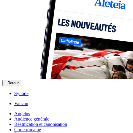
Retour
Synode
Vatican
Angelus
Audience générale
Béatification et canonisation
Curie romaine