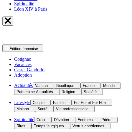
Spiritualité
Léon XIV à Paris
Édition
française
Cotignac
Vacances
Castel Gandolfo
Adoption
Actualités
Vatican
Bioéthique
France
Monde
Patrimoine Actualités
Religion
Société
Lifestyle
Couple
Famille
For Her et For Him
Maison
Santé
Vie professionnelle
Spiritualité
Croix
Dévotion
Écritures
Prière
Rites
Temps liturgiques
Vertus chrétiennes