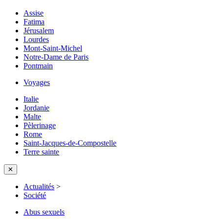
Assise
Fatima
Jérusalem
Lourdes
Mont-Saint-Michel
Notre-Dame de Paris
Pontmain
Voyages
Italie
Jordanie
Malte
Pèlerinage
Rome
Saint-Jacques-de-Compostelle
Terre sainte
✕
Actualités
>
Société
Abus sexuels