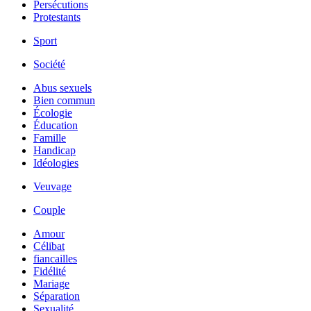
Persécutions
Protestants
Sport
Société
Abus sexuels
Bien commun
Écologie
Éducation
Famille
Handicap
Idéologies
Veuvage
Couple
Amour
Célibat
fiancailles
Fidélité
Mariage
Séparation
Sexualité