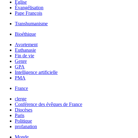
Église
Évangélisation
Pape François
Transhumanisme
Bioéthique
Avortement
Euthanasie
Fin de vie
Genre
GPA
Intelligence artificielle
PMA
France
clerge
Conférence des évêques de France
Diocèses
Paris
Politique
profanation
Monde