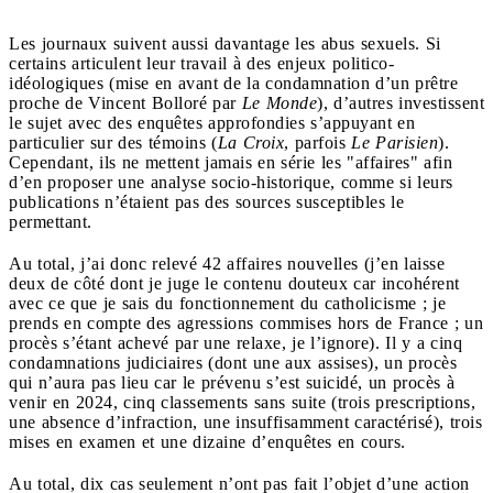
Les journaux suivent aussi davantage les abus sexuels. Si
certains articulent leur travail à des enjeux politico-
idéologiques (mise en avant de la condamnation d’un prêtre
proche de Vincent Bolloré par
Le Monde
), d’autres investissent
le sujet avec des enquêtes approfondies s’appuyant en
particulier sur des témoins (
La Croix
, parfois
Le Parisien
).
Cependant, ils ne mettent jamais en série les "affaires" afin
d’en proposer une analyse socio-historique, comme si leurs
publications n’étaient pas des sources susceptibles le
permettant.
Au total, j’ai donc relevé 42 affaires nouvelles (j’en laisse
deux de côté dont je juge le contenu douteux car incohérent
avec ce que je sais du fonctionnement du catholicisme ; je
prends en compte des agressions commises hors de France ; un
procès s’étant achevé par une relaxe, je l’ignore). Il y a cinq
condamnations judiciaires (dont une aux assises), un procès
qui n’aura pas lieu car le prévenu s’est suicidé, un procès à
venir en 2024, cinq classements sans suite (trois prescriptions,
une absence d’infraction, une insuffisamment caractérisé), trois
mises en examen et une dizaine d’enquêtes en cours.
Au total, dix cas seulement n’ont pas fait l’objet d’une action