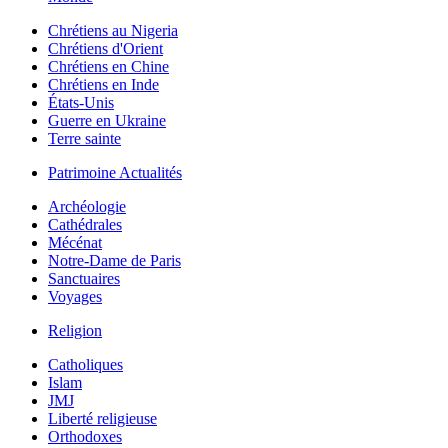
Chrétiens au Nigeria
Chrétiens d'Orient
Chrétiens en Chine
Chrétiens en Inde
États-Unis
Guerre en Ukraine
Terre sainte
Patrimoine Actualités
Archéologie
Cathédrales
Mécénat
Notre-Dame de Paris
Sanctuaires
Voyages
Religion
Catholiques
Islam
JMJ
Liberté religieuse
Orthodoxes