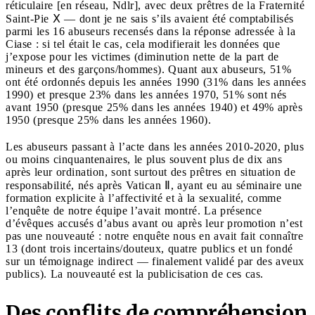
réticulaire [en réseau, Ndlr], avec deux prêtres de la Fraternité
Saint-Pie Ⅹ — dont je ne sais s’ils avaient été comptabilisés
parmi les 16 abuseurs recensés dans la réponse adressée à la
Ciase : si tel était le cas, cela modifierait les données que
j’expose pour les victimes (diminution nette de la part de
mineurs et des garçons/hommes). Quant aux abuseurs, 51%
ont été ordonnés depuis les années 1990 (31% dans les années
1990) et presque 23% dans les années 1970, 51% sont nés
avant 1950 (presque 25% dans les années 1940) et 49% après
1950 (presque 25% dans les années 1960).
Les abuseurs passant à l’acte dans les années 2010-2020, plus
ou moins cinquantenaires, le plus souvent plus de dix ans
après leur ordination, sont surtout des prêtres en situation de
responsabilité, nés après Vatican Ⅱ, ayant eu au séminaire une
formation explicite à l’affectivité et à la sexualité, comme
l’enquête de notre équipe l’avait montré. La présence
d’évêques accusés d’abus avant ou après leur promotion n’est
pas une nouveauté : notre enquête nous en avait fait connaître
13 (dont trois incertains/douteux, quatre publics et un fondé
sur un témoignage indirect — finalement validé par des aveux
publics). La nouveauté est la publicisation de ces cas.
Des conflits de compréhension