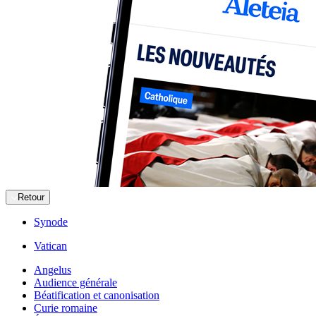
Retour
Synode
Vatican
Angelus
Audience générale
Béatification et canonisation
Curie romaine