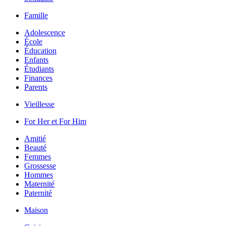
Famille
Adolescence
École
Éducation
Enfants
Étudiants
Finances
Parents
Vieillesse
For Her et For Him
Amitié
Beauté
Femmes
Grossesse
Hommes
Maternité
Paternité
Maison