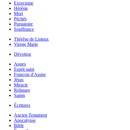
Exorcisme
Hérésie
Mort
Péchés
Purgatoire
Souffrance
Thérèse de Lisieux
Vierge Marie
Dévotion
Anges
Esprit saint
François d'Assise
Jésus
Miracle
Reliques
Saints
Écritures
Ancien Testament
Apocalypse
Bible