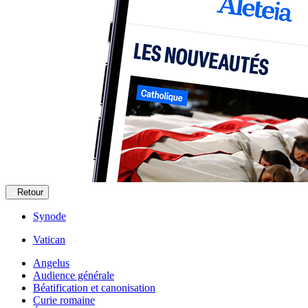
Retour
Synode
Vatican
Angelus
Audience générale
Béatification et canonisation
Curie romaine