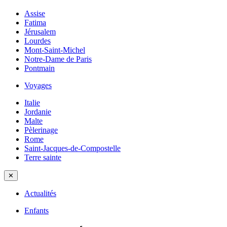
Assise
Fatima
Jérusalem
Lourdes
Mont-Saint-Michel
Notre-Dame de Paris
Pontmain
Voyages
Italie
Jordanie
Malte
Pèlerinage
Rome
Saint-Jacques-de-Compostelle
Terre sainte
✕
Actualités
Enfants