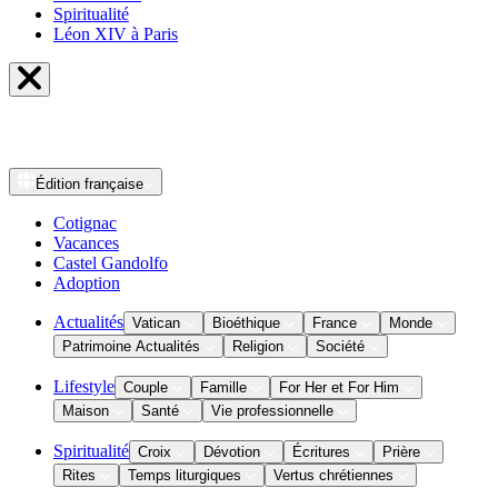
Spiritualité
Léon XIV à Paris
Édition
française
Cotignac
Vacances
Castel Gandolfo
Adoption
Actualités
Vatican
Bioéthique
France
Monde
Patrimoine Actualités
Religion
Société
Lifestyle
Couple
Famille
For Her et For Him
Maison
Santé
Vie professionnelle
Spiritualité
Croix
Dévotion
Écritures
Prière
Rites
Temps liturgiques
Vertus chrétiennes