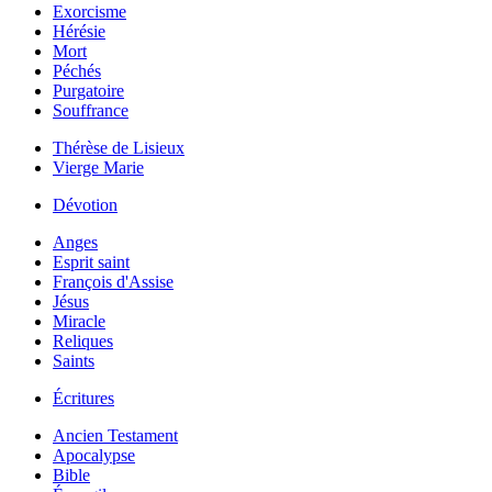
Exorcisme
Hérésie
Mort
Péchés
Purgatoire
Souffrance
Thérèse de Lisieux
Vierge Marie
Dévotion
Anges
Esprit saint
François d'Assise
Jésus
Miracle
Reliques
Saints
Écritures
Ancien Testament
Apocalypse
Bible