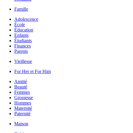
Famille
Adolescence
École
Éducation
Enfants
Étudiants
Finances
Parents
Vieillesse
For Her et For Him
Amitié
Beauté
Femmes
Grossesse
Hommes
Maternité
Paternité
Maison