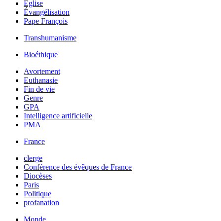
Église
Évangélisation
Pape François
Transhumanisme
Bioéthique
Avortement
Euthanasie
Fin de vie
Genre
GPA
Intelligence artificielle
PMA
France
clerge
Conférence des évêques de France
Diocèses
Paris
Politique
profanation
Monde