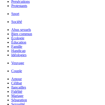
Persécutions
Protestants
Sport
Société
Abus sexuels
Bien commun
Écologie
Éducation
Famille
Handicap
Idéologies
Veuvage
Couple
Amour
Célibat
fiancailles
Fidélité
Mariage
Séparation
Sexualité