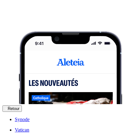
Retour
Synode
Vatican