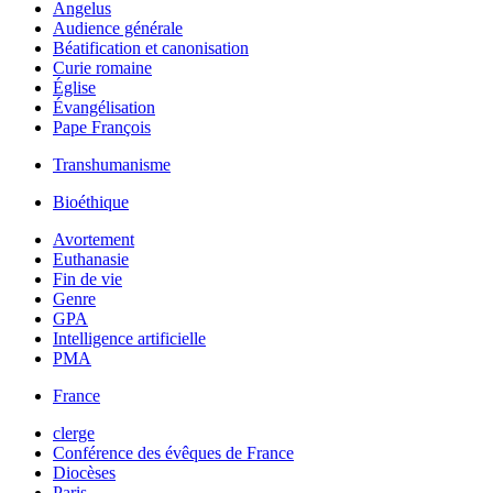
Angelus
Audience générale
Béatification et canonisation
Curie romaine
Église
Évangélisation
Pape François
Transhumanisme
Bioéthique
Avortement
Euthanasie
Fin de vie
Genre
GPA
Intelligence artificielle
PMA
France
clerge
Conférence des évêques de France
Diocèses
Paris