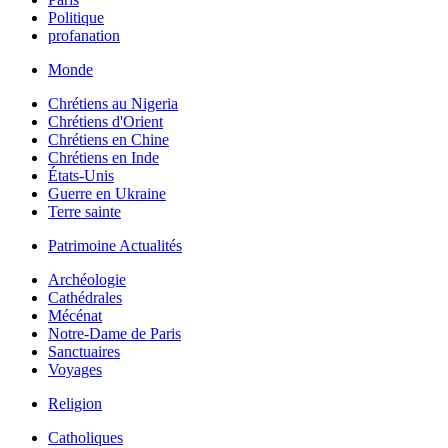
Politique
profanation
Monde
Chrétiens au Nigeria
Chrétiens d'Orient
Chrétiens en Chine
Chrétiens en Inde
États-Unis
Guerre en Ukraine
Terre sainte
Patrimoine Actualités
Archéologie
Cathédrales
Mécénat
Notre-Dame de Paris
Sanctuaires
Voyages
Religion
Catholiques