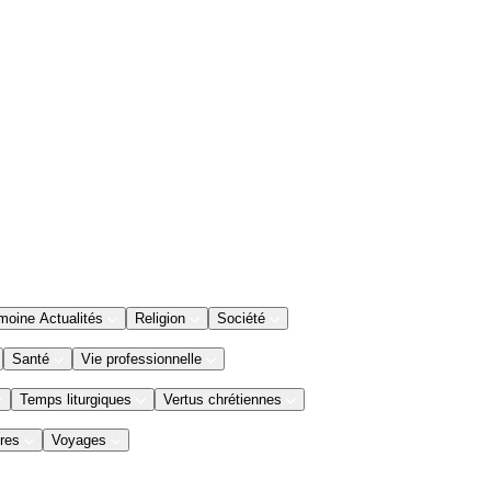
moine Actualités
Religion
Société
Santé
Vie professionnelle
Temps liturgiques
Vertus chrétiennes
res
Voyages