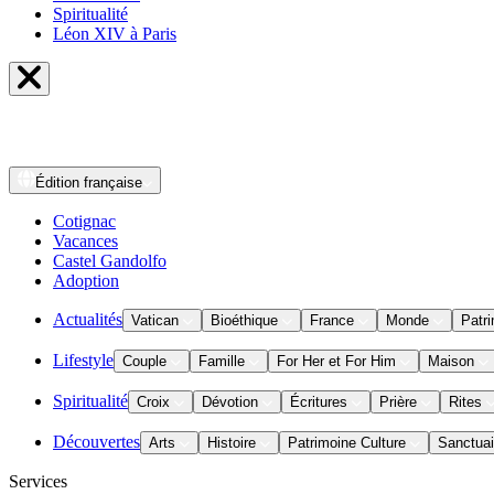
Spiritualité
Léon XIV à Paris
Édition
française
Cotignac
Vacances
Castel Gandolfo
Adoption
Actualités
Vatican
Bioéthique
France
Monde
Patri
Lifestyle
Couple
Famille
For Her et For Him
Maison
Spiritualité
Croix
Dévotion
Écritures
Prière
Rites
Découvertes
Arts
Histoire
Patrimoine Culture
Sanctuai
Services