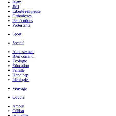
Islam
JMJ
Liberté religieuse
Orthodoxes
Persécutions
Protestants
Sport
Société
Abus sexuels
Bien commun
Écologie
Éducation
Famille
Handicap
Idéologies
Veuvage
Couple
Amour
Célibat
fiancailles