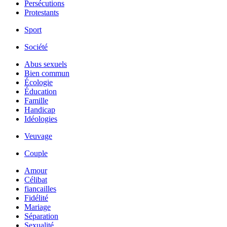
Persécutions
Protestants
Sport
Société
Abus sexuels
Bien commun
Écologie
Éducation
Famille
Handicap
Idéologies
Veuvage
Couple
Amour
Célibat
fiancailles
Fidélité
Mariage
Séparation
Sexualité