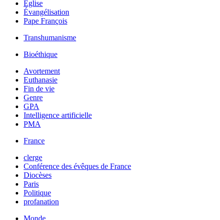
Église
Évangélisation
Pape François
Transhumanisme
Bioéthique
Avortement
Euthanasie
Fin de vie
Genre
GPA
Intelligence artificielle
PMA
France
clerge
Conférence des évêques de France
Diocèses
Paris
Politique
profanation
Monde