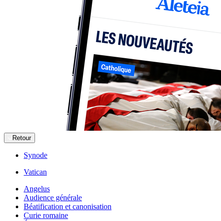
Retour
Synode
Vatican
Angelus
Audience générale
Béatification et canonisation
Curie romaine