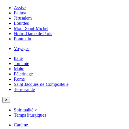
Assise
Fatima
Jérusalem
Lourdes
Mont-Saint-Michel
Notre-Dame de Paris
Pontmain
Voyages
Italie
Jordanie
Malte
Pèlerinage
Rome
Saint-Jacques-de-Compostelle
Terre sainte
✕
Spiritualité
>
Temps liturgiques
Carême