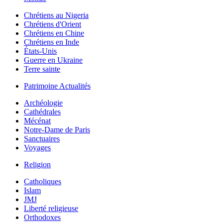
Chrétiens au Nigeria
Chrétiens d'Orient
Chrétiens en Chine
Chrétiens en Inde
États-Unis
Guerre en Ukraine
Terre sainte
Patrimoine Actualités
Archéologie
Cathédrales
Mécénat
Notre-Dame de Paris
Sanctuaires
Voyages
Religion
Catholiques
Islam
JMJ
Liberté religieuse
Orthodoxes