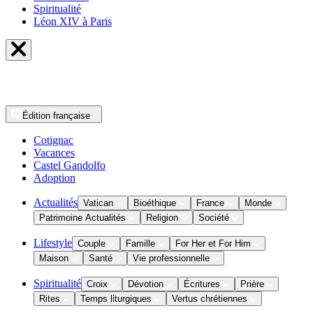
Spiritualité
Léon XIV à Paris
Édition
française
Cotignac
Vacances
Castel Gandolfo
Adoption
Actualités
Vatican
Bioéthique
France
Monde
Patrimoine Actualités
Religion
Société
Lifestyle
Couple
Famille
For Her et For Him
Maison
Santé
Vie professionnelle
Spiritualité
Croix
Dévotion
Écritures
Prière
Rites
Temps liturgiques
Vertus chrétiennes