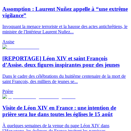
Assomption : Laurent Nuñez appelle à “une extrême
vigilance”
Invoquant la menace terroriste et la hausse des actes antichrétiens, le
ministre de l'Intérieur Laurent Nuñez...
Assise
[REPORTAGE] Léon XIV et saint François
d’Assise, deux figures inspirantes pour des jeunes
Dans le cadre des célébrations du huitième centenaire de la mort de
saint François, des milliers de jeunes se...
Prière
Visite de Léon XIV en France : une intention de
prière sera lue dans toutes les églises le 15 août
À quelques semaines de la venue du pape Léon XIV dans
l’Hexagone, les évêques de France invitent les paroisses...