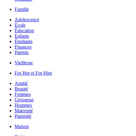
Famille
Adolescence
École
Éducation
Enfants
Étudiants
Finances
Parents
Vieillesse
For Her et For Him
Amitié
Beauté
Femmes
Grossesse
Hommes
Maternité
Paternité
Maison