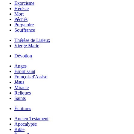
Exorcisme
Hérésie
Mort
Péchés
Purgatoire
Souffrance
Thérèse de Lisieux
Vierge Marie
Dévotion
Anges
Esprit saint
François d'Assise
Jésus
Miracle
Reliques
Saints
Écritures
Ancien Testament
Apocalypse
Bible