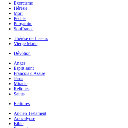
Exorcisme
Hérésie
Mort
Péchés
Purgatoire
Souffrance
Thérèse de Lisieux
Vierge Marie
Dévotion
Anges
Esprit saint
François d'Assise
Jésus
Miracle
Reliques
Saints
Écritures
Ancien Testament
Apocalypse
Bible