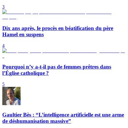
3
Dix ans après, le procès en béatification du père
Hamel en suspens
4
Pourquoi n’y a-t-il pas de femmes prêtres dans
l’Église catholique ?
5
Gaultier Bès : “L’intelligence artificielle est une arme
de déshumanisation massive”