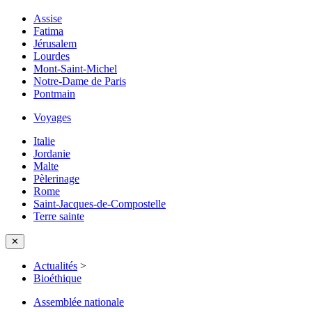
Assise
Fatima
Jérusalem
Lourdes
Mont-Saint-Michel
Notre-Dame de Paris
Pontmain
Voyages
Italie
Jordanie
Malte
Pèlerinage
Rome
Saint-Jacques-de-Compostelle
Terre sainte
✕
Actualités
>
Bioéthique
Assemblée nationale