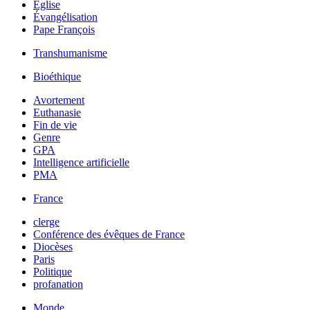
Église
Évangélisation
Pape François
Transhumanisme
Bioéthique
Avortement
Euthanasie
Fin de vie
Genre
GPA
Intelligence artificielle
PMA
France
clerge
Conférence des évêques de France
Diocèses
Paris
Politique
profanation
Monde