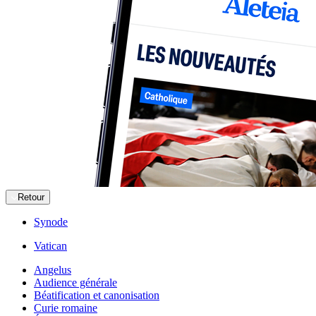
Retour
Synode
Vatican
Angelus
Audience générale
Béatification et canonisation
Curie romaine