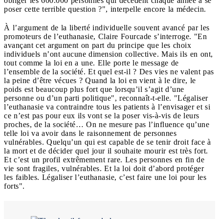
obliger les 600.000 personnes qui décèdent chaque année à se
poser cette terrible question ?", interpelle encore la médecin.
À l’argument de la liberté individuelle souvent avancé par les
promoteurs de l’euthanasie, Claire Fourcade s’interroge. "En
avançant cet argument on part du principe que les choix
individuels n’ont aucune dimension collective. Mais ils en ont,
tout comme la loi en a une. Elle porte le message de
l’ensemble de la société. Et quel est-il ? Des vies ne valent pas
la peine d’être vécues ? Quand la loi en vient à le dire, le
poids est beaucoup plus fort que lorsqu’il s’agit d’une
personne ou d’un parti politique", reconnaît-t-elle. "Légaliser
l’euthanasie va contraindre tous les patients à l’envisager et si
ce n’est pas pour eux ils vont se la poser vis-à-vis de leurs
proches, de la société… On ne mesure pas l’influence qu’une
telle loi va avoir dans le raisonnement de personnes
vulnérables. Quelqu’un qui est capable de se tenir droit face à
la mort et de décider quel jour il souhaite mourir est très fort.
Et c’est un profil extrêmement rare. Les personnes en fin de
vie sont fragiles, vulnérables. Et la loi doit d’abord protéger
les faibles. Légaliser l’euthanasie, c’est faire une loi pour les
forts".