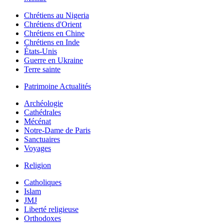
Chrétiens au Nigeria
Chrétiens d'Orient
Chrétiens en Chine
Chrétiens en Inde
États-Unis
Guerre en Ukraine
Terre sainte
Patrimoine Actualités
Archéologie
Cathédrales
Mécénat
Notre-Dame de Paris
Sanctuaires
Voyages
Religion
Catholiques
Islam
JMJ
Liberté religieuse
Orthodoxes