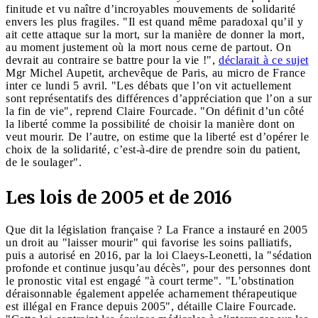
finitude et vu naître d’incroyables mouvements de solidarité
envers les plus fragiles. "Il est quand même paradoxal qu’il y
ait cette attaque sur la mort, sur la manière de donner la mort,
au moment justement où la mort nous cerne de partout. On
devrait au contraire se battre pour la vie !",
déclarait à ce sujet
Mgr Michel Aupetit, archevêque de Paris, au micro de France
inter ce lundi 5 avril. "Les débats que l’on vit actuellement
sont représentatifs des différences d’appréciation que l’on a sur
la fin de vie", reprend Claire Fourcade. "On définit d’un côté
la liberté comme la possibilité de choisir la manière dont on
veut mourir. De l’autre, on estime que la liberté est d’opérer le
choix de la solidarité, c’est-à-dire de prendre soin du patient,
de le soulager".
Les lois de 2005 et de 2016
Que dit la législation française ? La France a instauré en 2005
un droit au "laisser mourir" qui favorise les soins palliatifs,
puis a autorisé en 2016, par la loi Claeys-Leonetti, la "sédation
profonde et continue jusqu’au décès", pour des personnes dont
le pronostic vital est engagé "à court terme". "L’obstination
déraisonnable également appelée acharnement thérapeutique
est illégal en France depuis 2005", détaille Claire Fourcade.