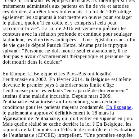
"Cette loi contraint les équipes médicales à s’interroger sur les
traitements administrés aux patients en fin de vie et autorise
ces derniers à arrêter leurs traitements. La loi de 2005 oblige
également les soignants à tout mettre en œuvre pour soulager
le patient, quoiqu’il en coûte et y compris si cela peut
raccourcir la vie". La loi de 2016 est venue en préciser les
contours avec la sédation profonde et continue pour soulager
la douleur, les directives anticipées… Une législation sur la fin
de vie que le député Patrick Hetzel résume par le triptyque
suivant : "Personne ne doit mourir seul et abandonné, il ne
doit pas y avoir d’acharnement thérapeutique et personne ne
doit mourir dans la douleur".
En Europe, la Belgique et les Pays-Bas ont légalisé
l’euthanasie en 2002. En février 2014, la Belgique est même
devenue le premier pays à autoriser sans limite d'âge
l’euthanasie pour les enfants "en capacité de discernement"
atteints d'une maladie incurable. Depuis mars 2009,
l'euthanasie est autorisée au Luxembourg sous certaines
conditions pour les patients majeurs condamnés.
En Espagne
,
le parlement a approuvé définitivement le 18 mars la
légalisation de l'euthanasie, qui doit entrer en vigueur en juin.
Mais quelle réalité se cache derrière la loi ? En Belgique, les
rapports de la Commission fédérale de contrôle et d’évaluation
de l’euthanasie (CFCEE) interpellent. "Une première enquête