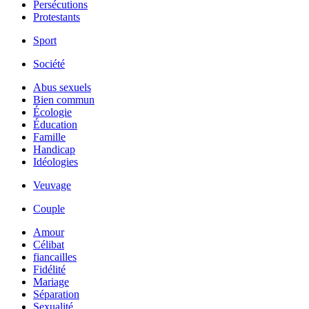
Persécutions
Protestants
Sport
Société
Abus sexuels
Bien commun
Écologie
Éducation
Famille
Handicap
Idéologies
Veuvage
Couple
Amour
Célibat
fiancailles
Fidélité
Mariage
Séparation
Sexualité