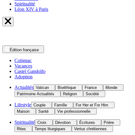
Spiritualité
Léon XIV à Paris
Édition
française
Cotignac
Vacances
Castel Gandolfo
Adoption
Actualités
Vatican
Bioéthique
France
Monde
Patrimoine Actualités
Religion
Société
Lifestyle
Couple
Famille
For Her et For Him
Maison
Santé
Vie professionnelle
Spiritualité
Croix
Dévotion
Écritures
Prière
Rites
Temps liturgiques
Vertus chrétiennes