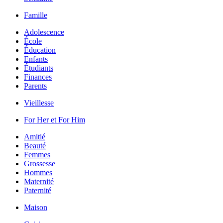
Famille
Adolescence
École
Éducation
Enfants
Étudiants
Finances
Parents
Vieillesse
For Her et For Him
Amitié
Beauté
Femmes
Grossesse
Hommes
Maternité
Paternité
Maison