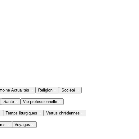
moine Actualités
Religion
Société
Santé
Vie professionnelle
Temps liturgiques
Vertus chrétiennes
res
Voyages