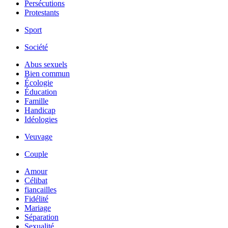
Persécutions
Protestants
Sport
Société
Abus sexuels
Bien commun
Écologie
Éducation
Famille
Handicap
Idéologies
Veuvage
Couple
Amour
Célibat
fiancailles
Fidélité
Mariage
Séparation
Sexualité