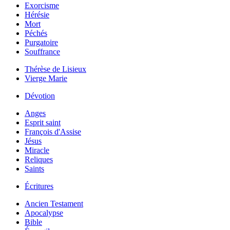
Exorcisme
Hérésie
Mort
Péchés
Purgatoire
Souffrance
Thérèse de Lisieux
Vierge Marie
Dévotion
Anges
Esprit saint
François d'Assise
Jésus
Miracle
Reliques
Saints
Écritures
Ancien Testament
Apocalypse
Bible