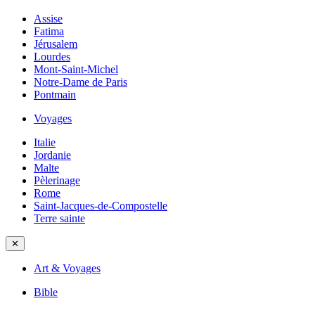
Assise
Fatima
Jérusalem
Lourdes
Mont-Saint-Michel
Notre-Dame de Paris
Pontmain
Voyages
Italie
Jordanie
Malte
Pèlerinage
Rome
Saint-Jacques-de-Compostelle
Terre sainte
✕
Art & Voyages
Bible