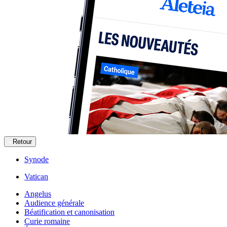
Retour
Synode
Vatican
Angelus
Audience générale
Béatification et canonisation
Curie romaine