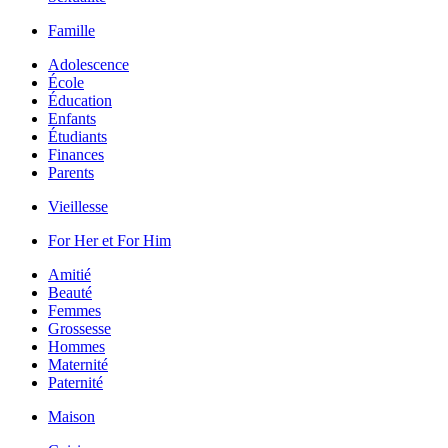
Famille
Adolescence
École
Éducation
Enfants
Étudiants
Finances
Parents
Vieillesse
For Her et For Him
Amitié
Beauté
Femmes
Grossesse
Hommes
Maternité
Paternité
Maison