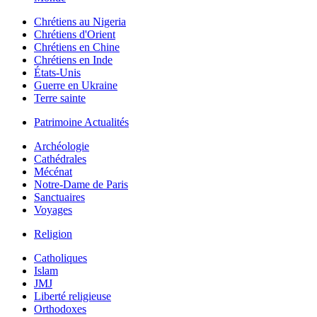
Chrétiens au Nigeria
Chrétiens d'Orient
Chrétiens en Chine
Chrétiens en Inde
États-Unis
Guerre en Ukraine
Terre sainte
Patrimoine Actualités
Archéologie
Cathédrales
Mécénat
Notre-Dame de Paris
Sanctuaires
Voyages
Religion
Catholiques
Islam
JMJ
Liberté religieuse
Orthodoxes