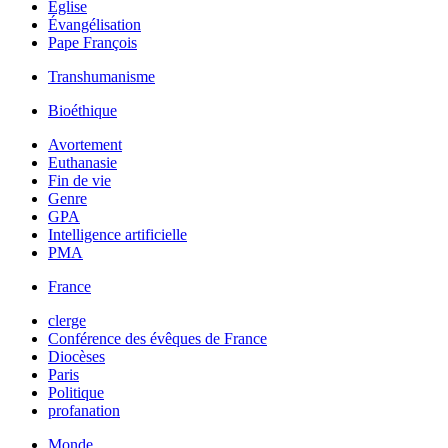
Église
Évangélisation
Pape François
Transhumanisme
Bioéthique
Avortement
Euthanasie
Fin de vie
Genre
GPA
Intelligence artificielle
PMA
France
clerge
Conférence des évêques de France
Diocèses
Paris
Politique
profanation
Monde