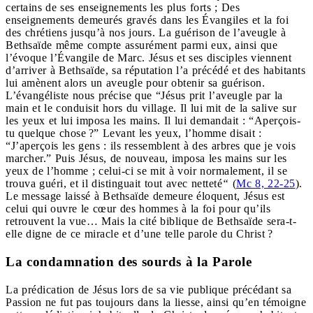
certains de ses enseignements les plus forts ; Des
enseignements demeurés gravés dans les Évangiles et la foi
des chrétiens jusqu’à nos jours. La guérison de l’aveugle à
Bethsaïde même compte assurément parmi eux, ainsi que
l’évoque l’Évangile de Marc. Jésus et ses disciples viennent
d’arriver à Bethsaïde, sa réputation l’a précédé et des habitants
lui amènent alors un aveugle pour obtenir sa guérison.
L’évangéliste nous précise que “Jésus prit l’aveugle par la
main et le conduisit hors du village. Il lui mit de la salive sur
les yeux et lui imposa les mains. Il lui demandait : “Aperçois-
tu quelque chose ?” Levant les yeux, l’homme disait :
“J’aperçois les gens : ils ressemblent à des arbres que je vois
marcher.” Puis Jésus, de nouveau, imposa les mains sur les
yeux de l’homme ; celui-ci se mit à voir normalement, il se
trouva guéri, et il distinguait tout avec netteté
“
(
Mc 8, 22-25
).
Le message laissé à Bethsaïde demeure éloquent, Jésus est
celui qui ouvre le cœur des hommes à la foi pour qu’ils
retrouvent la vue… Mais la cité biblique de Bethsaïde sera-t-
elle digne de ce miracle et d’une telle parole du Christ ?
La condamnation des sourds à la Parole
La prédication de Jésus lors de sa vie publique précédant sa
Passion ne fut pas toujours dans la liesse, ainsi qu’en témoigne