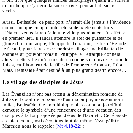
n’ont livré que quelques minces témoignages quant à l’activité
de pêche qui s’y déroula sur ses rives pendant plusieurs
siècles.
Aussi, Bethsaïde, ce petit port, n’aurait-elle jamais à l’évidence
connu une quelconque notoriété si deux éléments forts
n’étaient venus faire d’elle une ville plus réputée. En effet, et
en premier lieu, il faudra attendre la soif de puissance et de
gloire d’un monarque, Philippe le Tétrarque, le fils d’Hérode
le Grand, pour faire de ce modeste village une brillante cité
soumise au pouvoir romain. Philippe le Tétrarque donnera
alors à cette ville qu’il considère comme son œuvre le nom de
Julias, en l’honneur de la fille de l’empereur Auguste, Iulia.
Mais, Bethsaïde était destiné à un plus grand destin encore…
Le village des disciples de Jésus
Les Évangiles n’ont pas retenu la dénomination romaine de
Julias et la soif de puissance d’un monarque, mais son nom
initial, Bethsaïde. Ce nom biblique plus connu aujourd’hui
demeure le symbole d’une rencontre et d’une vocation des
disciples à la foi proposée par Jésus de Nazareth. Cet épisode
est bien connu, mais écoutons tout de même l’évangéliste
Matthieu nous le rappeler (
Mt 4,18-22
) :