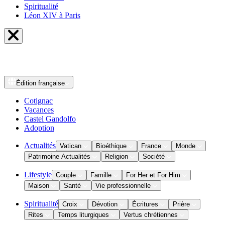
Spiritualité
Léon XIV à Paris
Édition
française
Cotignac
Vacances
Castel Gandolfo
Adoption
Actualités
Vatican
Bioéthique
France
Monde
Patrimoine Actualités
Religion
Société
Lifestyle
Couple
Famille
For Her et For Him
Maison
Santé
Vie professionnelle
Spiritualité
Croix
Dévotion
Écritures
Prière
Rites
Temps liturgiques
Vertus chrétiennes