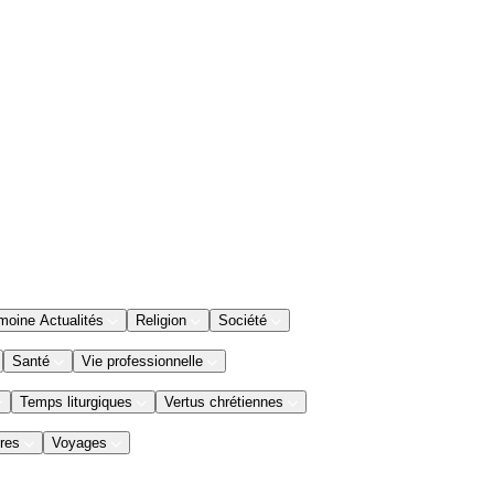
moine Actualités
Religion
Société
Santé
Vie professionnelle
Temps liturgiques
Vertus chrétiennes
res
Voyages