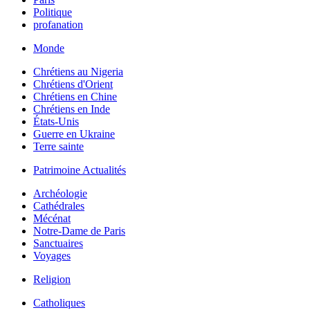
Politique
profanation
Monde
Chrétiens au Nigeria
Chrétiens d'Orient
Chrétiens en Chine
Chrétiens en Inde
États-Unis
Guerre en Ukraine
Terre sainte
Patrimoine Actualités
Archéologie
Cathédrales
Mécénat
Notre-Dame de Paris
Sanctuaires
Voyages
Religion
Catholiques