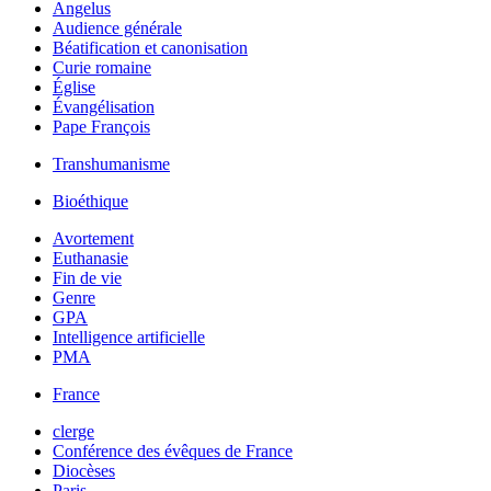
Angelus
Audience générale
Béatification et canonisation
Curie romaine
Église
Évangélisation
Pape François
Transhumanisme
Bioéthique
Avortement
Euthanasie
Fin de vie
Genre
GPA
Intelligence artificielle
PMA
France
clerge
Conférence des évêques de France
Diocèses
Paris