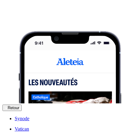
Retour
Synode
Vatican