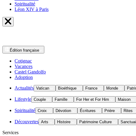
Spiritualité
Léon XIV à Paris
Édition
française
Cotignac
Vacances
Castel Gandolfo
Adoption
Actualités
Vatican
Bioéthique
France
Monde
Patri
Lifestyle
Couple
Famille
For Her et For Him
Maison
Spiritualité
Croix
Dévotion
Écritures
Prière
Rites
Découvertes
Arts
Histoire
Patrimoine Culture
Sanctuai
Services