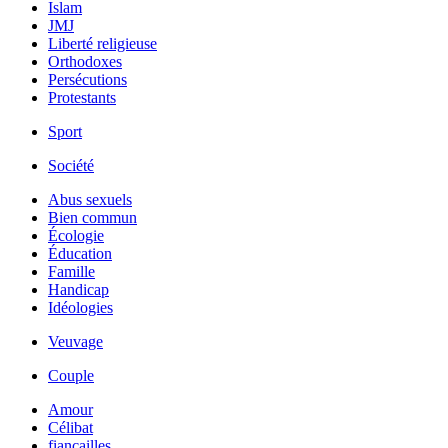
Islam
JMJ
Liberté religieuse
Orthodoxes
Persécutions
Protestants
Sport
Société
Abus sexuels
Bien commun
Écologie
Éducation
Famille
Handicap
Idéologies
Veuvage
Couple
Amour
Célibat
fiancailles