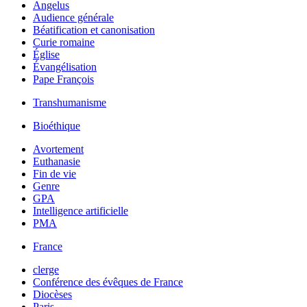
Angelus
Audience générale
Béatification et canonisation
Curie romaine
Église
Évangélisation
Pape François
Transhumanisme
Bioéthique
Avortement
Euthanasie
Fin de vie
Genre
GPA
Intelligence artificielle
PMA
France
clerge
Conférence des évêques de France
Diocèses
Paris