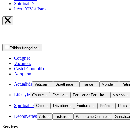
Spiritualité
Léon XIV à Paris
Édition
française
Cotignac
Vacances
Castel Gandolfo
Adoption
Actualités
Vatican
Bioéthique
France
Monde
Patri
Lifestyle
Couple
Famille
For Her et For Him
Maison
Spiritualité
Croix
Dévotion
Écritures
Prière
Rites
Découvertes
Arts
Histoire
Patrimoine Culture
Sanctuai
Services