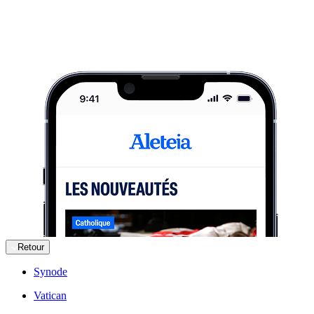
Retour
Synode
Vatican