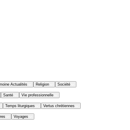
moine Actualités
Religion
Société
Santé
Vie professionnelle
Temps liturgiques
Vertus chrétiennes
res
Voyages