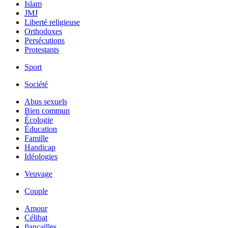
Islam
JMJ
Liberté religieuse
Orthodoxes
Persécutions
Protestants
Sport
Société
Abus sexuels
Bien commun
Écologie
Éducation
Famille
Handicap
Idéologies
Veuvage
Couple
Amour
Célibat
fiancailles