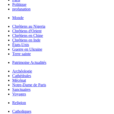
Politique
profanation
Monde
Chrétiens au Nigeria
Chrétiens d'Orient
Chrétiens en Chine
Chrétiens en Inde
États-Unis
Guerre en Ukraine
Terre sainte
Patrimoine Actualités
Archéologie
Cathédrales
Mécénat
Notre-Dame de Paris
Sanctuaires
Voyages
Religion
Catholiques