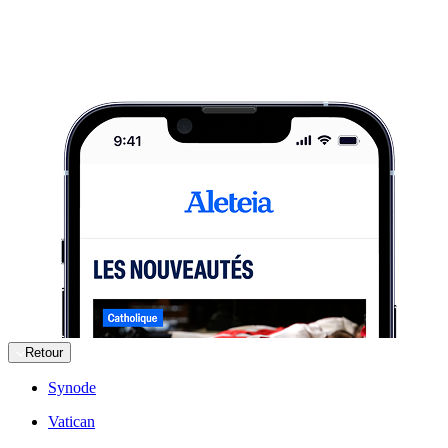
Retour
Synode
Vatican