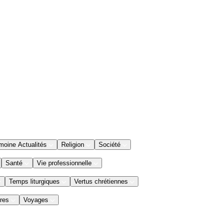
moine Actualités
Religion
Société
Santé
Vie professionnelle
Temps liturgiques
Vertus chrétiennes
res
Voyages