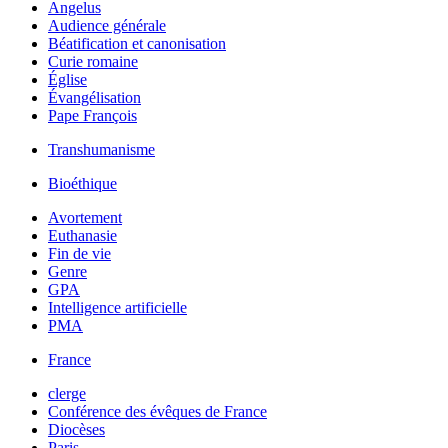
Angelus
Audience générale
Béatification et canonisation
Curie romaine
Église
Évangélisation
Pape François
Transhumanisme
Bioéthique
Avortement
Euthanasie
Fin de vie
Genre
GPA
Intelligence artificielle
PMA
France
clerge
Conférence des évêques de France
Diocèses
Paris