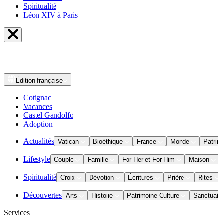
Spiritualité
Léon XIV à Paris
Édition
française
Cotignac
Vacances
Castel Gandolfo
Adoption
Actualités
Vatican
Bioéthique
France
Monde
Patri
Lifestyle
Couple
Famille
For Her et For Him
Maison
Spiritualité
Croix
Dévotion
Écritures
Prière
Rites
Découvertes
Arts
Histoire
Patrimoine Culture
Sanctuai
Services