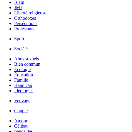
Islam
JMJ
Liberté religieuse
Orthodoxes
Persécutions
Protestants
Sport
Société
Abus sexuels
Bien commun
Écologie
Éducation
Famille
Handicap
Idéologies
Veuvage
Couple
Amour
Célibat
fiancailles