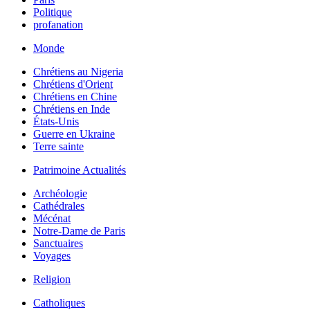
Politique
profanation
Monde
Chrétiens au Nigeria
Chrétiens d'Orient
Chrétiens en Chine
Chrétiens en Inde
États-Unis
Guerre en Ukraine
Terre sainte
Patrimoine Actualités
Archéologie
Cathédrales
Mécénat
Notre-Dame de Paris
Sanctuaires
Voyages
Religion
Catholiques