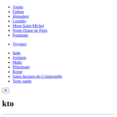
Assise
Fatima
Jérusalem
Lourdes
Mont-Saint-Michel
Notre-Dame de Paris
Pontmain
Voyages
Italie
Jordanie
Malte
Pèlerinage
Rome
Saint-Jacques-de-Compostelle
Terre sainte
✕
kto