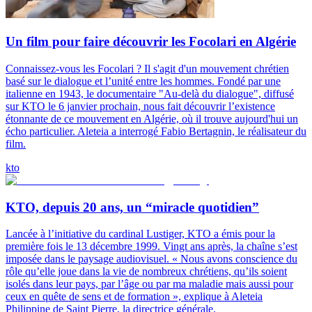
Un film pour faire découvrir les Focolari en Algérie
Connaissez-vous les Focolari ? Il s'agit d'un mouvement chrétien
basé sur le dialogue et l’unité entre les hommes. Fondé par une
italienne en 1943, le documentaire "Au-delà du dialogue", diffusé
sur KTO le 6 janvier prochain, nous fait découvrir l’existence
étonnante de ce mouvement en Algérie, où il trouve aujourd'hui un
écho particulier. Aleteia a interrogé Fabio Bertagnin, le réalisateur du
film.
kto
KTO, depuis 20 ans, un “miracle quotidien”
Lancée à l’initiative du cardinal Lustiger, KTO a émis pour la
première fois le 13 décembre 1999. Vingt ans après, la chaîne s’est
imposée dans le paysage audiovisuel. « Nous avons conscience du
rôle qu’elle joue dans la vie de nombreux chrétiens, qu’ils soient
isolés dans leur pays, par l’âge ou par ma maladie mais aussi pour
ceux en quête de sens et de formation », explique à Aleteia
Philippine de Saint Pierre, la directrice générale.