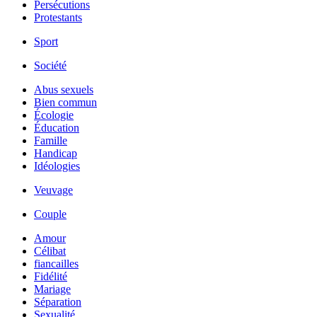
Persécutions
Protestants
Sport
Société
Abus sexuels
Bien commun
Écologie
Éducation
Famille
Handicap
Idéologies
Veuvage
Couple
Amour
Célibat
fiancailles
Fidélité
Mariage
Séparation
Sexualité