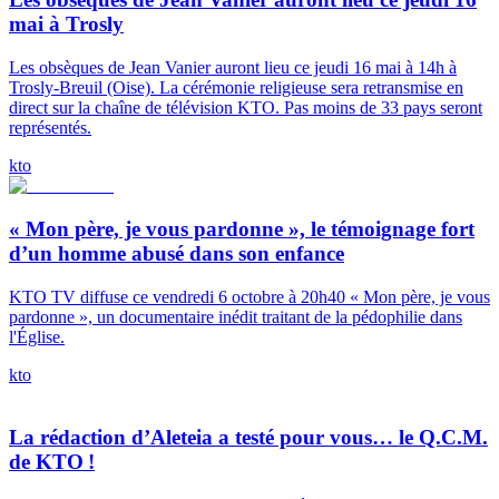
mai à Trosly
Les obsèques de Jean Vanier auront lieu ce jeudi 16 mai à 14h à
Trosly-Breuil (Oise). La cérémonie religieuse sera retransmise en
direct sur la chaîne de télévision KTO. Pas moins de 33 pays seront
représentés.
kto
« Mon père, je vous pardonne », le témoignage fort
d’un homme abusé dans son enfance
KTO TV diffuse ce vendredi 6 octobre à 20h40 « Mon père, je vous
pardonne », un documentaire inédit traitant de la pédophilie dans
l'Église.
kto
La rédaction d’Aleteia a testé pour vous… le Q.C.M.
de KTO !