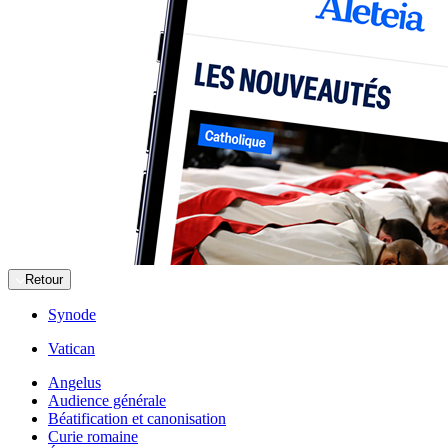
Retour
Synode
Vatican
Angelus
Audience générale
Béatification et canonisation
Curie romaine