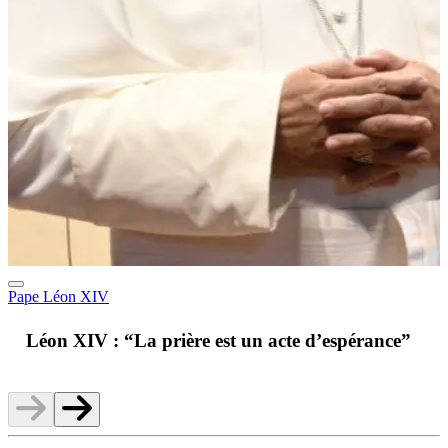
Pape Léon XIV
A
Léon XIV : “La prière est un acte d’espérance”
v