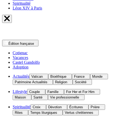
Spiritualité
Léon XIV à Paris
Édition
française
Cotignac
Vacances
Castel Gandolfo
Adoption
Actualités
Vatican
Bioéthique
France
Monde
Patrimoine Actualités
Religion
Société
Lifestyle
Couple
Famille
For Her et For Him
Maison
Santé
Vie professionnelle
Spiritualité
Croix
Dévotion
Écritures
Prière
Rites
Temps liturgiques
Vertus chrétiennes