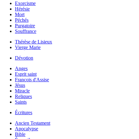
Exorcisme
Hérésie
Mort
Péchés
Purgatoire
Souffrance
Thérèse de Lisieux
Vierge Marie
Dévotion
Anges
Esprit saint
François d'Assise
Jésus
Miracle
Reliques
Saints
Écritures
Ancien Testament
Apocalypse
Bible