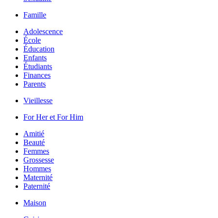
Famille
Adolescence
École
Éducation
Enfants
Étudiants
Finances
Parents
Vieillesse
For Her et For Him
Amitié
Beauté
Femmes
Grossesse
Hommes
Maternité
Paternité
Maison