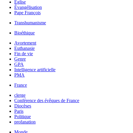
Église
Évangélisation
Pape François
Transhumanisme
Bioéthique
Avortement
Euthanasie
Fin de vie
Genre
GPA
Intelligence artificielle
PMA
France
clerge
Conférence des évêques de France
Diocèses
Paris
Politique
profanation
Monde