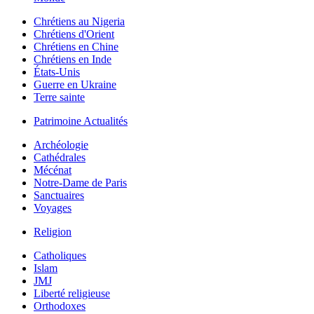
Chrétiens au Nigeria
Chrétiens d'Orient
Chrétiens en Chine
Chrétiens en Inde
États-Unis
Guerre en Ukraine
Terre sainte
Patrimoine Actualités
Archéologie
Cathédrales
Mécénat
Notre-Dame de Paris
Sanctuaires
Voyages
Religion
Catholiques
Islam
JMJ
Liberté religieuse
Orthodoxes